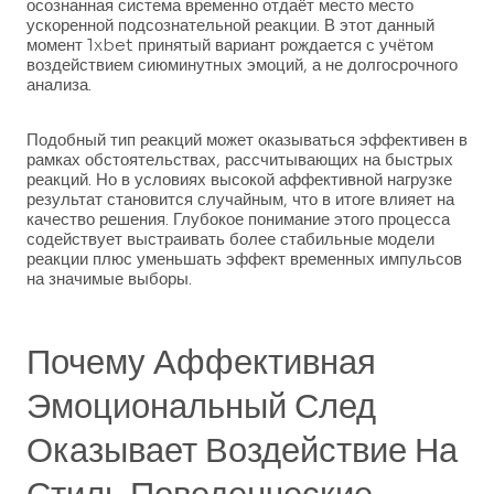
осознанная система временно отдаёт место место
ускоренной подсознательной реакции. В этот данный
момент 1xbet принятый вариант рождается с учётом
воздействием сиюминутных эмоций, а не долгосрочного
анализа.
Подобный тип реакций может оказываться эффективен в
рамках обстоятельствах, рассчитывающих на быстрых
реакций. Но в условиях высокой аффективной нагрузке
результат становится случайным, что в итоге влияет на
качество решения. Глубокое понимание этого процесса
содействует выстраивать более стабильные модели
реакции плюс уменьшать эффект временных импульсов
на значимые выборы.
Почему Аффективная
Эмоциональный След
Оказывает Воздействие На