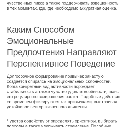
чувственных пиков а также поддерживать взвешенность
в тех моментах, где, где необходимо аккуратная оценка.
Каким Способом
Эмоциональные
Предпочтения Направляют
Перспективное Поведение
Долгосрочное формирование привычек зачастую
создается опираясь на эмоциональных склонностей.
Когда конкретный вид активности порождает
стабильность а также чувство удовлетворённости, шанс
его регулярного возвращения растет. Подобные действия
со временем фиксируются как привычками, выстраивая
устойчивое вектор жизненного движения.
Чувства содействуют определять ориентиры, выбирать
подходы а также удерживать стремление. Подобные