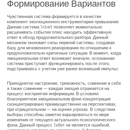
Формирование Вариантов
Чувственная система формируется в качестве
компонент эволюционного инструментария привыкания.
Данная система 1xbet позволяет моментально
расценивать события плюс находить эффективную
ответ в обход продолжительного разбора. Данный
механизм экономит силы нервной системы, создавая
базу для мгновенного реагирования по отношению к
предположительно критичные ситуации. В момент, когда
эмоциональная ответ возникает вначале, осознанная
система приступает функционировать после этого,
подстраиваясь с учетом уже ранее возникший импульс.
Приподнятое настроение, тревожность, сомнение в себе
а также сомнение — каждая эмоция отражается на
процесс восприятия информации. В условиях
благоприятном эмоциональном фоне концентрация
сконцентрировано преимущественно на перспективах,
при отрицательном — на оценке угрозах. В следствии
выборы способны заметно варьироваться по мере
изменения от текущего актуального психологического
фона. Данный процесс 1хбет не является ошибкой,