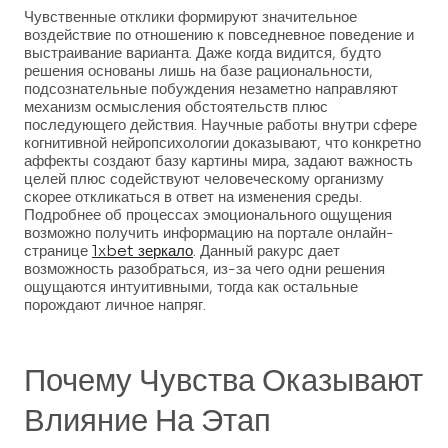
Чувственные отклики формируют значительное
воздействие по отношению к повседневное поведение и
выстраивание варианта. Даже когда видится, будто
решения основаны лишь на базе рациональности,
подсознательные побуждения незаметно направляют
механизм осмысления обстоятельств плюс
последующего действия. Научные работы внутри сфере
когнитивной нейропсихологии доказывают, что конкретно
аффекты создают базу картины мира, задают важность
целей плюс содействуют человеческому организму
скорее откликаться в ответ на изменения среды.
Подробнее об процессах эмоционального ощущения
возможно получить информацию на портале онлайн-
странице
1xbet зеркало
. Данный ракурс дает
возможность разобраться, из-за чего одни решения
ощущаются интуитивными, тогда как остальные
порождают личное напряг.
Почему Чувства Оказывают
Влияние На Этап