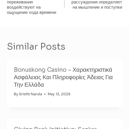
Navigation
переживания
рассуждения определяет
воздействуют на
на мышление и поступки
ощущение хода времени
Similar Posts
Bonuskong Casino – Χαρακτηριστικά
Ασφάλειας Και Πληροφορίες Άδειας Για
Την Ελλάδα
By
Srishti Narula
May 13, 2026