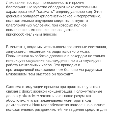
Ликование, восторг, поглощенность и прочие
благоприятные чувства обладают исключительным
характеристикой “сжимать” индивидуальное ход. Этот
феномен обладает филогенетическое интерпретацию:
положительные ощущения свидетельствуют о
благоприятных условиях, при которых полное
вовлечение в мгновение превращается в
приспособительным плюсом.
В моменты, когда мы испытываем позитивные состояния,
запускается механизм награды головного мозга.
Повышенная выработка допамина в покердом не только
генерирует ощущение наслаждения, но и стимулирует
работу ментальных часов. Это приводит к
противоречивой положению: чем больше мы радуемся
мгновением, тем быстрее он проходит.
Система стимуляции времени при приятных чувствах
связан с фокусировкой концентрации. Положительные
дела в pokerdom захватывают наше разум так
абсолютно, что мы заканчиваем мониторить ход
длительности. Наш мозг абсолютно нацелен на анализе
положительных раздражителей, не выделяя средств для