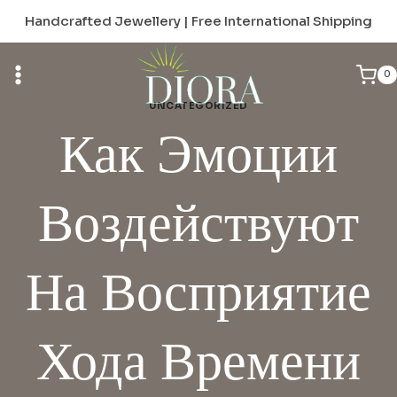
Skip
Handcrafted Jewellery | Free International Shipping
to
content
0
UNCATEGORIZED
Как Эмоции
Воздействуют
На Восприятие
Хода Времени