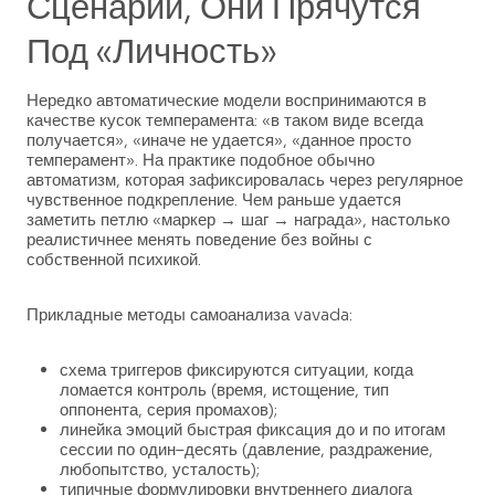
Сценарии, Они Прячутся
Под «личность»
Нередко автоматические модели воспринимаются в
качестве кусок темперамента: «в таком виде всегда
получается», «иначе не удается», «данное просто
темперамент». На практике подобное обычно
автоматизм, которая зафиксировалась через регулярное
чувственное подкрепление. Чем раньше удается
заметить петлю «маркер → шаг → награда», настолько
реалистичнее менять поведение без войны с
собственной психикой.
Прикладные методы самоанализа vavada:
схема триггеров фиксируются ситуации, когда
ломается контроль (время, истощение, тип
оппонента, серия промахов);
линейка эмоций быстрая фиксация до и по итогам
сессии по один–десять (давление, раздражение,
любопытство, усталость);
типичные формулировки внутреннего диалога