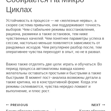
Циклах
Устойчивость в процессе — не «железные нервы», а
скорее система привычек, они поддерживают точность
выборов. Чем стабильнее режимы восстановления,
рациона, разминки а также остановок, тем ниже
чувственных качелей. Чем понятнее параметры успеха в
сессии, настолько меньше появляется зависимость от
рандомных исходов. Чем регулярнее разбор после, тем
оперативнее чувства переходят в опыт, но не в развал.
Важно также отделять две цели: играть и обучаться. Во
период процесса автоматизмы вавада казино
желательны оставаться простыми и быстрыми а также
быстрыми. В момент пост-анализа возможны детали а
также критика, но в конструктивной форме. Когда эти
режимы склеиваются, чувства нередко ломают и
выполнение, и плюс рост.
Post
PREVIOUS
NEXT
Каким образом эмоции и
Каким образом