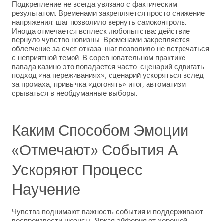
Подкрепление не всегда увязано с фактическим
результатом. Временами закрепляется просто снижение
напряжения: шаг позволило вернуть самоконтроль.
Иногда отмечается всплеск любопытства: действие
вернуло чувство новизны. Временами закрепляется
облегчение за счет отказа: шаг позволило не встречаться
с неприятной темой. В соревновательном практике
вавада казино это попадается часто: сценарий сдвигать
подход «на переживаниях», сценарий ускоряться вслед
за промаха, привычка «догонять» итог, автоматизм
срываться в необдуманные выборы.
Каким Способом Эмоции
«отмечают» События А
Ускоряют Процесс
Научение
Чувства поднимают важность события и поддерживают
воспроизвести нюансы. Яркая эйфория от хорошей