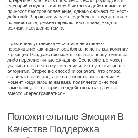
потере контроля. Риск появляется, если формируется
сценарий «глушить сигнал» быстрыми действиями, они
приносят быстрое облегчение, однако снижают точность
действий. В практике vavada подобное выглядит в виде
порывистость, резкие переключения плана, уход от
режима, нарушение темпа.
Практичная установка — считать негативную
переживание как индикатора фона, но не не как команду
к реакции. Раздражение может означать переутомление
либо нереалистичные ожидания. Беспокойство может
указывать на нехватку сведений или отсутствие ясного
алгоритма. Огорчение способна означать, что ставка
ставилась на исход, а не на точность выполнения. В
момент когда эмоция названа, появляется окно под
замещающего сценария: не «действовать сразу», а
вместо «перестраиваться».
Положительные Эмоции В
Качестве Поддержка