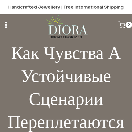
Skip
Handcrafted Jewellery | Free International Shipping
to
content
0
UNCATEGORIZED
Как Чувства А
Устойчивые
Сценарии
Переплетаются