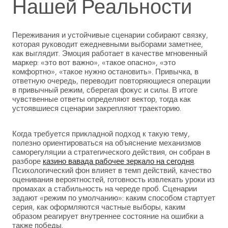
Нашей Реальности
Переживания и устойчивые сценарии собирают связку,
которая руководит ежедневными выборами заметнее,
как выглядит. Эмоция работает в качестве мгновенный
маркер: «это вот важно», «такое опасно», «это
комфортно», «такое нужно остановить». Привычка, в
ответную очередь, переводит повторяющиеся операции
в привычный режим, сберегая фокус и силы. В итоге
чувственные ответы определяют вектор, тогда как
устоявшиеся сценарии закрепляют траекторию.
Когда требуется прикладной подход к такую тему,
полезно ориентироваться на объяснение механизмов
саморегуляции а стратегического действия, он собран в
разборе
казино вавада рабочее зеркало на сегодня
.
Психологический фон влияет в темп действий, качество
оценивания вероятностей, готовность извлекать уроки из
промахах а стабильность на череде проб. Сценарии
задают «режим по умолчанию»: каким способом стартует
серия, как оформляются частные выборы, каким
образом реагирует внутреннее состояние на ошибки а
также победы.