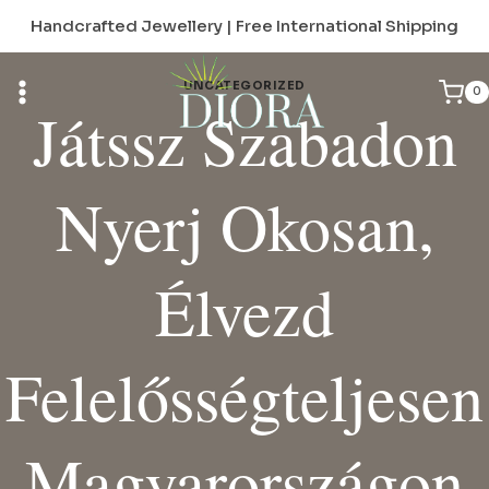
Skip
Handcrafted Jewellery | Free International Shipping
to
content
UNCATEGORIZED
0
Játssz Szabadon
Nyerj Okosan,
Élvezd
Felelősségteljesen
Magyarországon