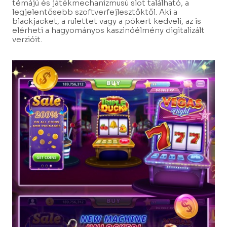
témájú és játékmechanizmusú slot található, a
legjelentősebb szoftverfejlesztőktől. Aki a
blackjacket, a rulettet vagy a pókert kedveli, az is
elérheti a hagyományos kaszinóélmény digitalizált
verzióit.