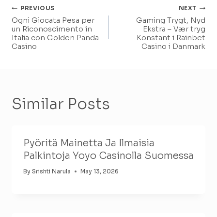
Post
PREVIOUS
NEXT
Ogni Giocata Pesa per
Gaming Trygt, Nyd
Navigation
un Riconoscimento in
Ekstra – Vær tryg
Italia con Golden Panda
Konstant i Rainbet
Casino
Casino i Danmark
Similar Posts
Pyöritä Mainetta Ja Ilmaisia
Palkintoja Yoyo Casinolla Suomessa
By
Srishti Narula
May 13, 2026