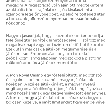
amihez pár szükséges személyes adatot kell
megadni. A regisztráció után ajánlott megtekinteni
az aktuális bónuszajánlatokat, és kiválasztani a
számodra legelőnyösebbet. Az első feltöltésed után
a bónuszok jellemzően nyomban hozzáadódnak a
fiókodhoz.
Nagyon javasoljuk, hogy a kezdetekkor ismerkedj a
felelősségteljes játék lehetőségeivel. Határozz meg
magadnak napi vagy heti szinten elkölthető keretet.
Ezek után már csak a játékok megismerése és a
játék marad. Érdemes alacsonyabb tétekkel
próbálkozni, amíg alaposan megszokod a platform
működésébe és a játékok menetébe.
A Rich Royal Casinó egy jól felépített, megbízható
és izgalmas online kaszinó a magyar játékosok
körében. A széles játékkínálat, a magyar nyelvű
segítség és a felelősségteljes játék hangsúlyozása
mind hozzájárulnak egy kiegyensúlyozott élményhez.
A fontos, hogy a játék kötetlen szórakozás legyen,
bölcsen kezelve, a saját limitjeidet figyelembe véve.