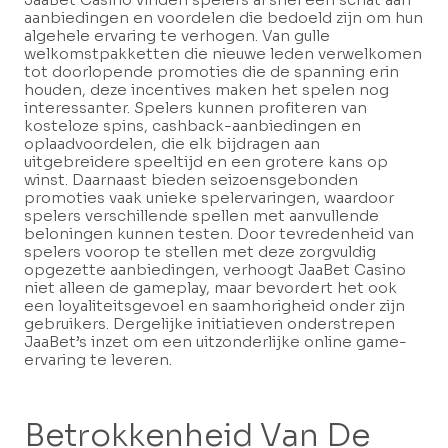
aanbiedingen en voordelen die bedoeld zijn om hun
algehele ervaring te verhogen. Van gulle
welkomstpakketten die nieuwe leden verwelkomen
tot doorlopende promoties die de spanning erin
houden, deze incentives maken het spelen nog
interessanter. Spelers kunnen profiteren van
kosteloze spins, cashback-aanbiedingen en
oplaadvoordelen, die elk bijdragen aan
uitgebreidere speeltijd en een grotere kans op
winst. Daarnaast bieden seizoensgebonden
promoties vaak unieke spelervaringen, waardoor
spelers verschillende spellen met aanvullende
beloningen kunnen testen. Door tevredenheid van
spelers voorop te stellen met deze zorgvuldig
opgezette aanbiedingen, verhoogt JaaBet Casino
niet alleen de gameplay, maar bevordert het ook
een loyaliteitsgevoel en saamhorigheid onder zijn
gebruikers. Dergelijke initiatieven onderstrepen
JaaBet’s inzet om een uitzonderlijke online game-
ervaring te leveren.
Betrokkenheid Van De