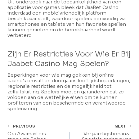
Uit onderzoek naar de toegankelijkheid van een
applicatie voor games bleek dat JaaBet Casino
inderdaad een mobielvriendelijk platform
beschikbaar stelt, waardoor spelers eenvoudig via
smartphones en tablets van hun favoriete spellen
kunnen genieten en de bereikbaarheid wordt
verbeterd.
Zijn Er Restricties Voor Wie Er Bij
Jaabet Casino Mag Spelen?
Beperkingen voor wie mag gokken bij online
casino’s omvatten doorgaans leeftijdsbeperkingen,
regionale restricties en de mogelijkheid tot
zelfuitsluiting. Spelers moeten garanderen dat ze
voldoen aan de wettelijke eisen om te kunnen
profiteren van een beschermde en verantwoorde
spelervaring.
Post
PREVIOUS
NEXT
Gra Aviamasters
Verjaardagsbonanza: