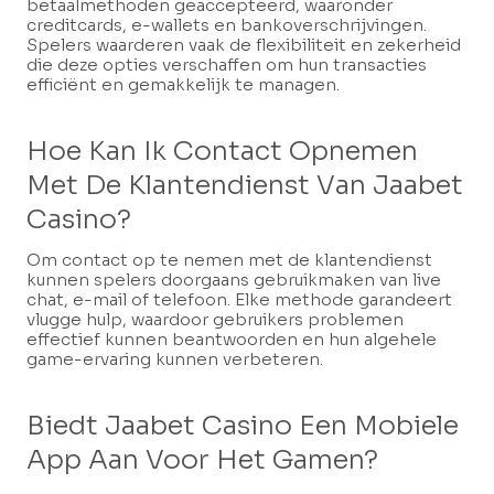
betaalmethoden geaccepteerd, waaronder
creditcards, e-wallets en bankoverschrijvingen.
Spelers waarderen vaak de flexibiliteit en zekerheid
die deze opties verschaffen om hun transacties
efficiënt en gemakkelijk te managen.
Hoe Kan Ik Contact Opnemen
Met De Klantendienst Van Jaabet
Casino?
Om contact op te nemen met de klantendienst
kunnen spelers doorgaans gebruikmaken van live
chat, e-mail of telefoon. Elke methode garandeert
vlugge hulp, waardoor gebruikers problemen
effectief kunnen beantwoorden en hun algehele
game-ervaring kunnen verbeteren.
Biedt Jaabet Casino Een Mobiele
App Aan Voor Het Gamen?