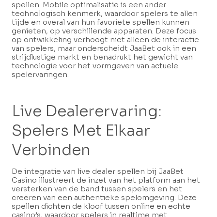
spellen. Mobile optimalisatie is een ander
technologisch kenmerk, waardoor spelers te allen
tijde en overal van hun favoriete spellen kunnen
genieten, op verschillende apparaten. Deze focus
op ontwikkeling verhoogt niet alleen de interactie
van spelers, maar onderscheidt JaaBet ook in een
strijdlustige markt en benadrukt het gewicht van
technologie voor het vormgeven van actuele
spelervaringen.
Live Dealerervaring:
Spelers Met Elkaar
Verbinden
De integratie van live dealer spellen bij JaaBet
Casino illustreert de inzet van het platform aan het
versterken van de band tussen spelers en het
creëren van een authentieke spelomgeving. Deze
spellen dichten de kloof tussen online en echte
casino’s, waardoor spelers in realtime met