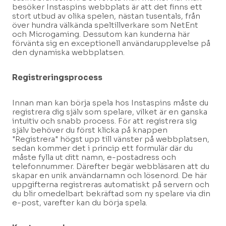
besöker Instaspins webbplats är att det finns ett
stort utbud av olika spelen, nästan tusentals, från
över hundra välkända speltillverkare som NetEnt
och Microgaming. Dessutom kan kunderna här
förvänta sig en exceptionell användarupplevelse på
den dynamiska webbplatsen.
Registreringsprocess
Innan man kan börja spela hos Instaspins måste du
registrera dig själv som spelare, vilket är en ganska
intuitiv och snabb process. För att registrera sig
själv behöver du först klicka på knappen
"Registrera" högst upp till vänster på webbplatsen,
sedan kommer det i princip ett formulär där du
måste fylla ut ditt namn, e-postadress och
telefonnummer. Därefter begär webbläsaren att du
skapar en unik användarnamn och lösenord. De här
uppgifterna registreras automatiskt på servern och
du blir omedelbart bekräftad som ny spelare via din
e-post, varefter kan du börja spela.