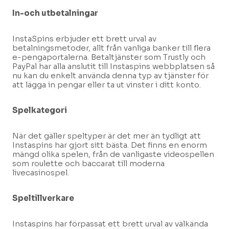
In-och utbetalningar
InstaSpins erbjuder ett brett urval av
betalningsmetoder, allt från vanliga banker till flera
e-pengaportalerna. Betaltjänster som Trustly och
PayPal har alla anslutit till Instaspins webbplatsen så
nu kan du enkelt använda denna typ av tjänster för
att lägga in pengar eller ta ut vinster i ditt konto.
Spelkategori
När det gäller speltyper är det mer än tydligt att
Instaspins har gjort sitt bästa. Det finns en enorm
mängd olika spelen, från de vanligaste videospellen
som roulette och baccarat till moderna
livecasinospel.
Speltillverkare
Instaspins har förpassat ett brett urval av välkända