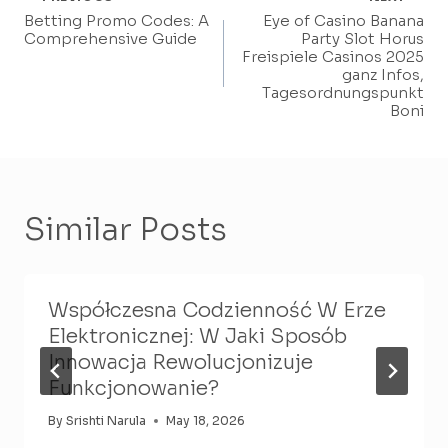
Post
Betting Promo Codes: A
Eye of Casino Banana
Navigation
Comprehensive Guide
Party Slot Horus
Freispiele Casinos 2025
ganz Infos,
Tagesordnungspunkt
Boni
Similar Posts
Współczesna Codzienność W Erze
Elektronicznej: W Jaki Sposób
Innowacja Rewolucjonizuje
Funkcjonowanie?
By
Srishti Narula
May 18, 2026