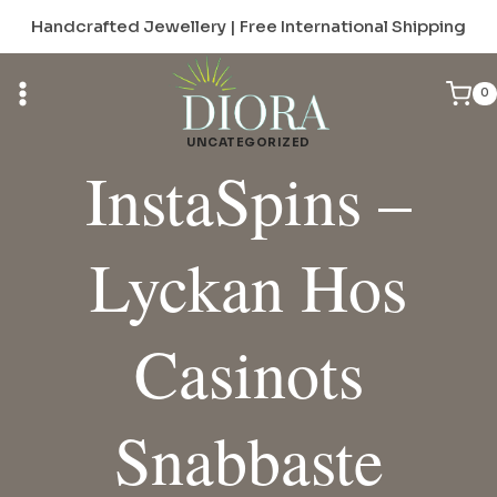
Skip
Handcrafted Jewellery | Free International Shipping
to
content
0
UNCATEGORIZED
InstaSpins –
Lyckan Hos
Casinots
Snabbaste