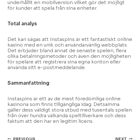
underhållit en mobilversion vilket gör det möjligt
för kunder att spela från sina enheter.
Total analys
Det kan sägas att Instaspins är ett fantastiskt online
kasino med en unik och användarvänlig webbplats.
Det erbjuder bland annat de senaste spelen, flera
olika betalningsmetoder och även den möjligheten
för spelare att registrera sina egna konton eller
använda sitt e-postmeddelande.
Sammanfattning
Instaspins är ett av de mest föredömliga online
kasinona som finns tillgängliga idag. Detsamma
gäller dess väldigt stora utbud med tusentals spelen
från över hundra välkända speltillverkare och dess
faktum att den har en legitim licens.
PREVIOUS
NEXT