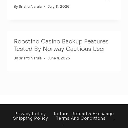
By
Srishti Narula
July 11, 2026
Roostino Casino Backup Features
Tested By Norway Cautious User
By
Srishti Narula
June 4, 2026
Privacy Policy
Return, Refund & Exchange
Shipping Policy
Terms And Conditions
.
.