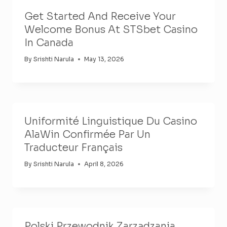
Get Started And Receive Your
Welcome Bonus At STSbet Casino
In Canada
By
Srishti Narula
May 13, 2026
Uniformité Linguistique Du Casino
AlaWin Confirmée Par Un
Traducteur Français
By
Srishti Narula
April 8, 2026
Polski Przewodnik Zarządzania