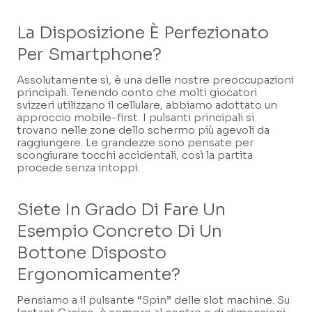
La Disposizione È Perfezionato
Per Smartphone?
Assolutamente sì, è una delle nostre preoccupazioni
principali. Tenendo conto che molti giocatori
svizzeri utilizzano il cellulare, abbiamo adottato un
approccio mobile-first. I pulsanti principali si
trovano nelle zone dello schermo più agevoli da
raggiungere. Le grandezze sono pensate per
scongiurare tocchi accidentali, così la partita
procede senza intoppi.
Siete In Grado Di Fare Un
Esempio Concreto Di Un
Bottone Disposto
Ergonomicamente?
Pensiamo a il pulsante “Spin” delle slot machine. Su