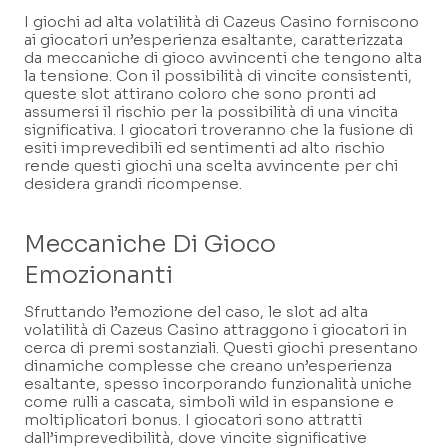
I giochi ad alta volatilità di Cazeus Casino forniscono
ai giocatori un’esperienza esaltante, caratterizzata
da meccaniche di gioco avvincenti che tengono alta
la tensione. Con il possibilità di vincite consistenti,
queste slot attirano coloro che sono pronti ad
assumersi il rischio per la possibilità di una vincita
significativa. I giocatori troveranno che la fusione di
esiti imprevedibili ed sentimenti ad alto rischio
rende questi giochi una scelta avvincente per chi
desidera grandi ricompense.
Meccaniche Di Gioco
Emozionanti
Sfruttando l’emozione del caso, le slot ad alta
volatilità di Cazeus Casino attraggono i giocatori in
cerca di premi sostanziali. Questi giochi presentano
dinamiche complesse che creano un’esperienza
esaltante, spesso incorporando funzionalità uniche
come rulli a cascata, simboli wild in espansione e
moltiplicatori bonus. I giocatori sono attratti
dall’imprevedibilità, dove vincite significative