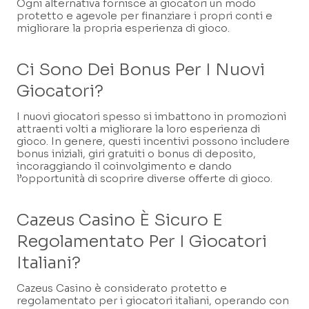
Ogni alternativa fornisce ai giocatori un modo
protetto e agevole per finanziare i propri conti e
migliorare la propria esperienza di gioco.
Ci Sono Dei Bonus Per I Nuovi
Giocatori?
I nuovi giocatori spesso si imbattono in promozioni
attraenti volti a migliorare la loro esperienza di
gioco. In genere, questi incentivi possono includere
bonus iniziali, giri gratuiti o bonus di deposito,
incoraggiando il coinvolgimento e dando
l’opportunità di scoprire diverse offerte di gioco.
Cazeus Casino È Sicuro E
Regolamentato Per I Giocatori
Italiani?
Cazeus Casino è considerato protetto e
regolamentato per i giocatori italiani, operando con