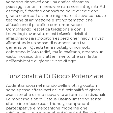
vengono rinnovati con una grafica dinamica,
paesaggi sonori immersivi e narrazioni intriganti. Ad
esempio, il fascino conosciuto delle ciliegie che
girano o dei sette viene migliorato attraverso nuove
tecniche di animazione e sfondi tematici che
affascinano il pubblico contemporaneo.
Combinando l’estetica tradizionale con la
tecnologia avanzata, questi classici rivisitati
affascinano sia i giocatori esperti che i nuovi arrivati,
alimentando un senso di connessione tra
generazioni. Questi temi nostalgici non solo
celebrano le loro radici, ma le esaltano, creando un
vasto mosaico di intrattenimento che si riflette
nell’ambiente di gioco vivace di oggi.
Funzionalità Di Gioco Potenziate
Addentrandosi nel mondo delle slot, i giocatori
sono spesso affascinati dalle funzionalità di gioco
avanzate che danno nuova vita ai formati tradizionali.
Le moderne slot di Cazeus Casino uniscono senza
sforzo interfacce user-friendly, componenti
partecipative e meccaniche moderne che
migliorano il engagement dei giocatori. Funzionalità