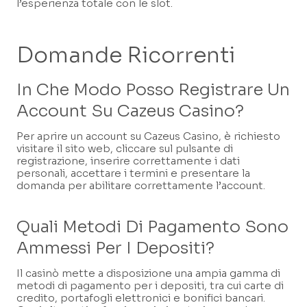
l’esperienza totale con le slot.
Domande Ricorrenti
In Che Modo Posso Registrare Un
Account Su Cazeus Casino?
Per aprire un account su Cazeus Casino, è richiesto
visitare il sito web, cliccare sul pulsante di
registrazione, inserire correttamente i dati
personali, accettare i termini e presentare la
domanda per abilitare correttamente l’account.
Quali Metodi Di Pagamento Sono
Ammessi Per I Depositi?
Il casinò mette a disposizione una ampia gamma di
metodi di pagamento per i depositi, tra cui carte di
credito, portafogli elettronici e bonifici bancari.