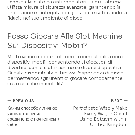
licenze rilasciate da enti regolatori. La piattaforma
utilizza misure di sicurezza avanzate, garantendo la
protezione e l’integrità dei giocatori e rafforzando la
fiducia nel suo ambiente di gioco.
Posso Giocare Alle Slot Machine
Sui Dispositivi Mobili?
Molti casinò moderni offrono la compatibilità con i
dispositivi mobili, consentendo ai giocatori di
divertirsi con le slot machine su diversi dispositivi.
Questa disponibilità ottimizza l’esperienza di gioco,
permettendo agli utenti di giocare comodamente
sia a casa che in mobilità.
Post
PREVIOUS
NEXT
Каким способом личное
Participate Wisely Make
Navigation
удовлетворение
Every Wager Count
соединено с почтением к
Using Betgem within
себе
United Kingdom