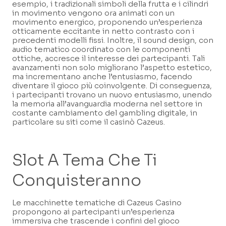
esempio, i tradizionali simboli della frutta e i cilindri
in movimento vengono ora animati con un
movimento energico, proponendo un’esperienza
otticamente eccitante in netto contrasto con i
precedenti modelli fissi. Inoltre, il sound design, con
audio tematico coordinato con le componenti
ottiche, accresce il interesse dei partecipanti. Tali
avanzamenti non solo migliorano l’aspetto estetico,
ma incrementano anche l’entusiasmo, facendo
diventare il gioco più coinvolgente. Di conseguenza,
i partecipanti trovano un nuovo entusiasmo, unendo
la memoria all’avanguardia moderna nel settore in
costante cambiamento del gambling digitale, in
particolare su siti come il casinò Cazeus.
Slot A Tema Che Ti
Conquisteranno
Le macchinette tematiche di Cazeus Casino
propongono ai partecipanti un’esperienza
immersiva che trascende i confini del gioco