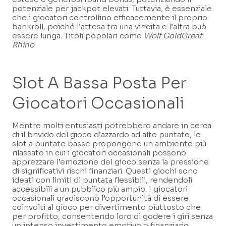
potenziale per jackpot elevati. Tuttavia, è essenziale
che i giocatori controllino efficacemente il proprio
bankroll, poiché l’attesa tra una vincita e l’altra può
essere lunga. Titoli popolari come
Wolf Gold
Great
Rhino
Slot A Bassa Posta Per
Giocatori Occasionali
Mentre molti entusiasti potrebbero andare in cerca
di il brivido del gioco d’azzardo ad alte puntate, le
slot a puntate basse propongono un ambiente più
rilassato in cui i giocatori occasionali possono
apprezzare l’emozione del gioco senza la pressione
di significativi rischi finanziari. Questi giochi sono
ideati con limiti di puntata flessibili, rendendoli
accessibili a un pubblico più ampio. I giocatori
occasionali gradiscono l’opportunità di essere
coinvolti al gioco per divertimento piuttosto che
per profitto, consentendo loro di godere i giri senza
un intenso investimento emotivo o finanziario.