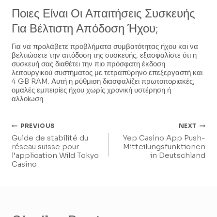
Ποιες Είναι Οι Απαιτήσεις Συσκευής
Για Βέλτιστη Απόδοση Ήχου;
Για να προλάβετε προβλήματα συμβατότητας ήχου και να
βελτιώσετε την απόδοση της συσκευής, εξασφαλίστε ότι η
συσκευή σας διαθέτει την πιο πρόσφατη έκδοση
λειτουργικού συστήματος με τετραπύρηνο επεξεργαστή και
4 GB RAM. Αυτή η ρύθμιση διασφαλίζει πρωτοποριακές,
ομαλές εμπειρίες ήχου χωρίς χρονική υστέρηση ή
αλλοίωση.
Post
PREVIOUS
NEXT
Guide de stabilité du
Yep Casino App Push-
Navigation
réseau suisse pour
Mitteilungsfunktionen
l’application Wild Tokyo
in Deutschland
Casino