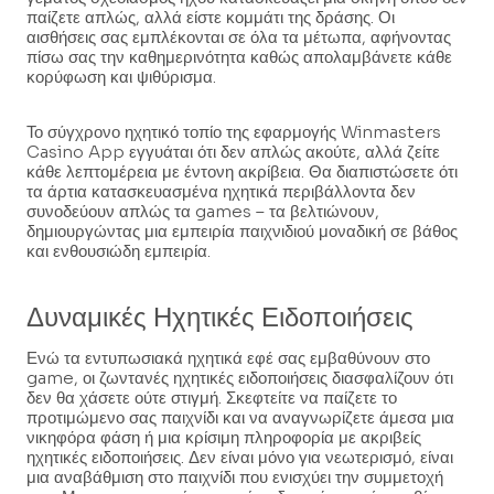
παίζετε απλώς, αλλά είστε κομμάτι της δράσης. Οι
αισθήσεις σας εμπλέκονται σε όλα τα μέτωπα, αφήνοντας
πίσω σας την καθημερινότητα καθώς απολαμβάνετε κάθε
κορύφωση και ψιθύρισμα.
Το σύγχρονο ηχητικό τοπίο της εφαρμογής Winmasters
Casino App εγγυάται ότι δεν απλώς ακούτε, αλλά ζείτε
κάθε λεπτομέρεια με έντονη ακρίβεια. Θα διαπιστώσετε ότι
τα άρτια κατασκευασμένα ηχητικά περιβάλλοντα δεν
συνοδεύουν απλώς τα games – τα βελτιώνουν,
δημιουργώντας μια εμπειρία παιχνιδιού μοναδική σε βάθος
και ενθουσιώδη εμπειρία.
Δυναμικές Ηχητικές Ειδοποιήσεις
Ενώ τα εντυπωσιακά ηχητικά εφέ σας εμβαθύνουν στο
game, οι ζωντανές ηχητικές ειδοποιήσεις διασφαλίζουν ότι
δεν θα χάσετε ούτε στιγμή. Σκεφτείτε να παίζετε το
προτιμώμενο σας παιχνίδι και να αναγνωρίζετε άμεσα μια
νικηφόρα φάση ή μια κρίσιμη πληροφορία με ακριβείς
ηχητικές ειδοποιήσεις. Δεν είναι μόνο για νεωτερισμό, είναι
μια αναβάθμιση στο παιχνίδι που ενισχύει την συμμετοχή