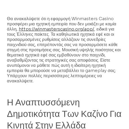
Θα ανακαλύψετε ότι η εφαρμογή Winmasters Casino
προσφέρει μια ηχητική εμπειρία που δεν μοιάζει με καμία
άλλη,
https://winmasterscasino.org/app/
, ειδικά για
τους Έλληνες παίκτες. Τα καθηλωτικά ηχητικά εφέ και οι
προσαρμοσμένες ρυθμίσεις αλλάζουν τις συνεδρίες
παιχνιδιού σας, επιτρέποντάς σας να προσαρμόσετε κάθε
στιγμή στις προτιμήσεις σας. Μουσική υψηλής ποιότητας και
θεματικά ηχητικά εφέ σας εμβαθύνουν στο παιχνίδι,
αναβαθμίζοντας τις στρατηγικές σας αποφάσεις. Είστε
ανυπόμονοι να μάθετε πώς αυτή η ιδιαίτερη ηχητική
εμπειρία θα μπορούσε να μεταβάλλει το gameplay σας;
Υπάρχουν πολλές περισσότερες λεπτομέρειες να
ανακαλύψετε.
Η Αναπτυσσόμενη
Δημοτικότητα Των Καζίνο Για
Κινητά Στην Ελλάδα