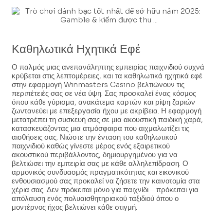
Καθηλωτικά Ηχητικά Εφέ
Ο παλμός μιας ανεπανάληπτης εμπειρίας παιχνιδιού συχνά
κρύβεται στις λεπτομέρειες, και τα καθηλωτικά ηχητικά εφέ
στην εφαρμογή Winmasters Casino βελτιώνουν τις
περιπέτειές σας σε νέα ύψη. Σας προσκαλεί ένας κόσμος
όπου κάθε γύρισμα, ανακάτεμα καρτών και ρίψη ζαριών
ζωντανεύει με επεξεργασία ήχου με ακρίβεια. Η εφαρμογή
μετατρέπει τη συσκευή σας σε μια ακουστική παιδική χαρά,
κατασκευάζοντας μια ατμόσφαιρα που αιχμαλωτίζει τις
αισθήσεις σας. Νιώστε την ένταση του καθηλωτικού
παιχνιδιού καθώς γίνεστε μέρος ενός εξαιρετικού
ακουστικού περιβάλλοντος, δημιουργημένου για να
βελτιώσει την εμπειρία σας με κάθε αλληλεπίδραση. Ο
αρμονικός συνδυασμός πραγματικότητας και εικονικού
ενθουσιασμού σας προκαλεί να ζήσετε την καινοτομία στα
χέρια σας. Δεν πρόκειται μόνο για παιχνίδι – πρόκειται για
απόλαυση ενός πολυαισθητηριακού ταξιδιού όπου ο
μοντέρνος ήχος βελτιώνει κάθε στιγμή.