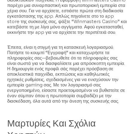
παρέχει μια συναρπαστική και πρωτοποριακή εμπειρία στα
χέρια σου. Για να αρχίσετε, εστιάστε πρώτα στη διαδικασία
εγκατάστασης της app. Απλώς πηγαίνετε στο το app
store της συσκευής σας, ψάξτε “Winmasters Casino” και
κατεβάστε τη με λίγα μόνο αγγίγματα. Αφού εγκατασταθεί,
εκκινήστε την app για να αρχίσετε την περιπέτειά σου.
Έπειτα, είναι η στιγμή για τη κατασκευή λογαριασμού.
Πατήστε το κουμπί “Εγγραφή” και καταχωρήστε τα
πληροφορίες σας—βεβαιωθείτε ότι τα πληροφορίες σας
είναι σωστά για να διασφαλίσετε μια απρόσκοπτη εμπειρία.
Η δημιουργία ενός προφίλ σάς παρέχει πρόσβαση σε
αποκλειστικά παιχνίδια, εκπτώσεις και καθηλωτικές
ηχητικές ρυθμίσεις, σχεδιασμένες για να ενισχύσουν την
εμπειρία gaming σας. Με τον λογαριασμό σας
ενεργοποιημένο, είσαστε προετοιμασμένοι να βυθιστείτε σε
έναν σύμπαν όπου η πρωτοπορία συμβαδίζει με την
διασκέδαση, όλα αυτά από την άνεση της συσκευής σας.
Μαρτυρίες Και Σχόλια