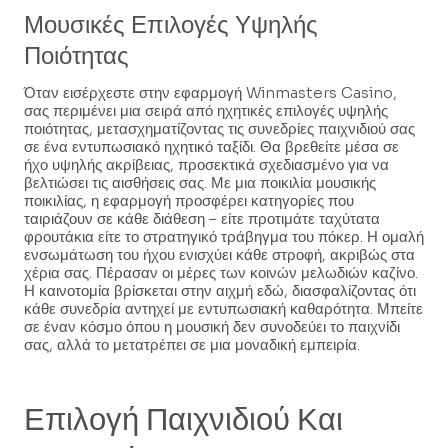
Μουσικές Επιλογές Υψηλής
Ποιότητας
Όταν εισέρχεστε στην εφαρμογή Winmasters Casino,
σας περιμένει μια σειρά από ηχητικές επιλογές υψηλής
ποιότητας, μετασχηματίζοντας τις συνεδρίες παιχνιδιού σας
σε ένα εντυπωσιακό ηχητικό ταξίδι. Θα βρεθείτε μέσα σε
ήχο υψηλής ακρίβειας, προσεκτικά σχεδιασμένο για να
βελτιώσει τις αισθήσεις σας. Με μια ποικιλία μουσικής
ποικιλίας, η εφαρμογή προσφέρει κατηγορίες που
ταιριάζουν σε κάθε διάθεση – είτε προτιμάτε ταχύτατα
φρουτάκια είτε το στρατηγικό τράβηγμα του πόκερ. Η ομαλή
ενσωμάτωση του ήχου ενισχύει κάθε στροφή, ακριβώς στα
χέρια σας. Πέρασαν οι μέρες των κοινών μελωδιών καζίνο.
Η καινοτομία βρίσκεται στην αιχμή εδώ, διασφαλίζοντας ότι
κάθε συνεδρία αντηχεί με εντυπωσιακή καθαρότητα. Μπείτε
σε έναν κόσμο όπου η μουσική δεν συνοδεύει το παιχνίδι
σας, αλλά το μετατρέπει σε μια μοναδική εμπειρία.
Επιλογή Παιχνιδιού Και