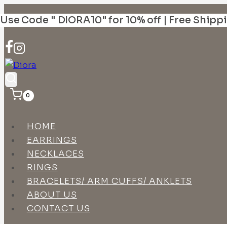
Skip
Use Code " DIORA10" for 10% off | Free Shipp
to
content
0
HOME
EARRINGS
NECKLACES
RINGS
BRACELETS/ ARM CUFFS/ ANKLETS
ABOUT US
CONTACT US