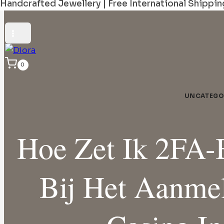
Handcrafted Jewellery | Free International Shippin
0
UNCATEGO
Hoe Zet Ik 2FA-
Bij Het Aanme