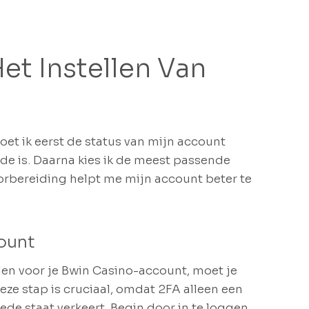
et Instellen Van
oet ik eerst de status van mijn account
orde is. Daarna kies ik de meest passende
orbereiding helpt me mijn account beter te
ount
len voor je Bwin Casino-account, moet je
Deze stap is cruciaal, omdat 2FA alleen een
oede staat verkeert. Begin door in te loggen