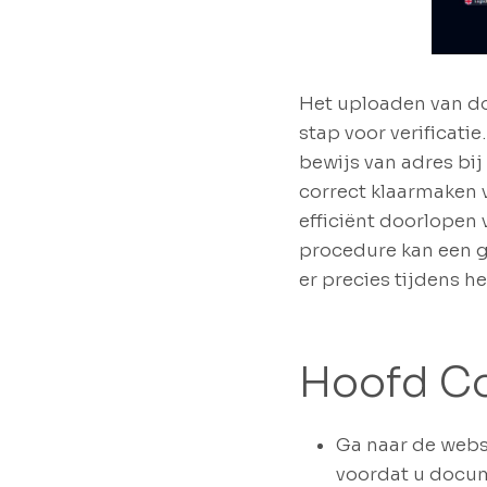
Het uploaden van do
stap voor verificati
bewijs van adres bi
correct klaarmaken 
efficiënt doorlopen
procedure kan een g
er precies tijdens h
Hoofd Co
Ga naar de webs
voordat u docum