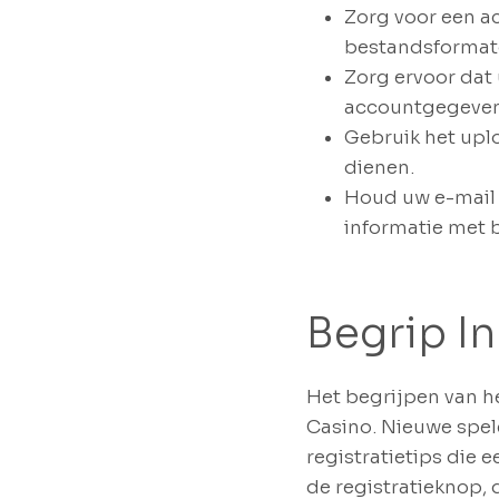
Zorg voor een a
bestandsformate
Zorg ervoor dat
accountgegevens
Gebruik het upl
dienen.
Houd uw e-mail 
informatie met b
Begrip I
Het begrijpen van he
Casino. Nieuwe spel
registratietips die 
de registratieknop, 