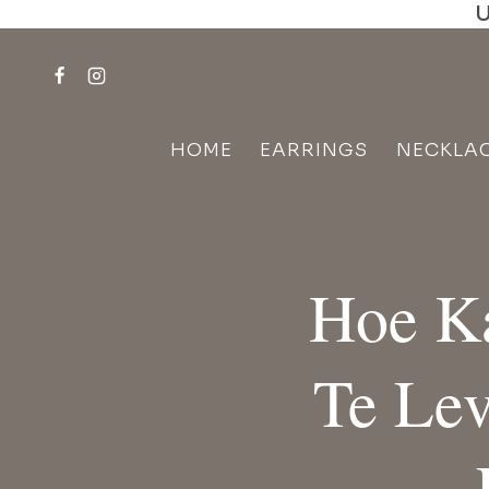
U
Skip
to
content
HOME
EARRINGS
NECKLA
Hoe K
Te Lev