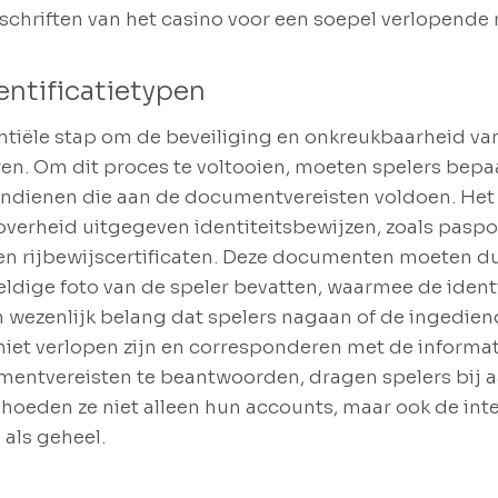
chriften van het casino voor een soepel verlopende r
ntificatietypen
entiële stap om de beveiliging en onkreukbaarheid va
ren. Om dit proces te voltooien, moeten spelers bep
 indienen die aan de documentvereisten voldoen. Het
verheid uitgegeven identiteitsbewijzen, zoals paspo
 en rijbewijscertificaten. Deze documenten moeten du
eldige foto van de speler bevatten, waarmee de ident
n wezenlijk belang dat spelers nagaan of de ingedie
niet verlopen zijn en corresponderen met de informat
mentvereisten te beantwoorden, dragen spelers bij
oeden ze niet alleen hun accounts, maar ook de inte
als geheel.