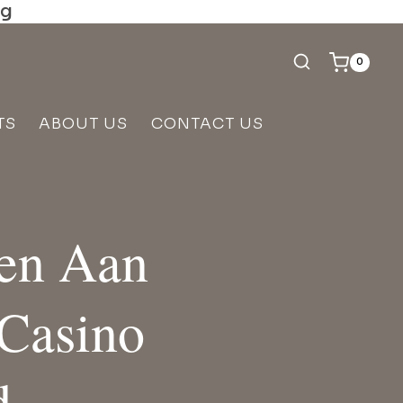
ng
0
TS
ABOUT US
CONTACT US
en Aan
 Casino
d