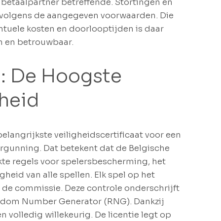
betaalpartner betreffende. Stortingen en
volgens de aangegeven voorwaarden. Die
entuele kosten en doorlooptijden is daar
m en betrouwbaar.
e: De Hoogste
heid
langrijkste veiligheidscertificaat voor een
vergunning. Dat betekent dat de Belgische
ikte regels voor spelersbescherming, het
eid van alle spellen. Elk spel op het
de commissie. Deze controle onderschrijft
Random Number Generator (RNG). Dankzij
n volledig willekeurig. De licentie legt op