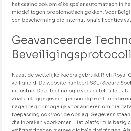
het casino ook om elke speler automatisch in het
middel tegen problematisch gokken. Voor Belgis
een bescherming die internationale licenties vaa
Geavanceerde Techn
Beveiligingsprotocol
Naast de wettelijke kaders gebruikt Rich Royal 
veiligheid. De website hanteert SSL (Secure Soc
industrie. Deze technologie versleutelt alle data
Zoals inloggegevens, persoonlijke informatie e
nagenoeg onmogelijk voor anderen om die data 
toepassing ook voor de opslag. Gegevens staan
die inbraken voorkomen. Het platform is bezig c
veiligheid tegen nieuwe digitale dreigingen. Als s