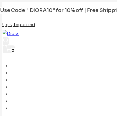
Skip
Use Code " DIORA10" for 10% off | Free Shipp
to
content
Uncategorized
Het Casino Rich R
0
Betrouwbaar Casi
HOME
EARRINGS
NECKLACES
Gokkers In Belgi
RINGS
BRACELETS/ ARM CUFFS/ ANKLETS
ABOUT US
Verantwoord Ga
CONTACT US