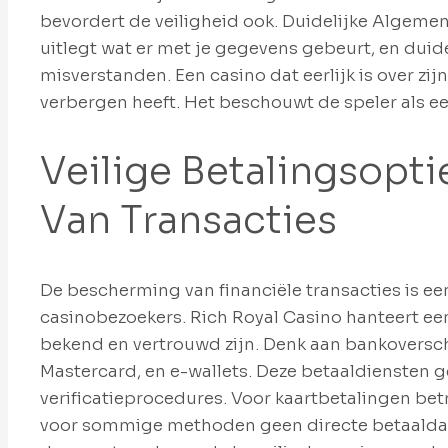
bevordert de veiligheid ook. Duidelijke Algeme
uitlegt wat er met je gegevens gebeurt, en duid
misverstanden. Een casino dat eerlijk is over zijn
verbergen heeft. Het beschouwt de speler als een
Veilige Betalingsopti
Van Transacties
De bescherming van financiële transacties is e
casinobezoekers. Rich Royal Casino hanteert ee
bekend en vertrouwd zijn. Denk aan bankoverschr
Mastercard, en e-wallets. Deze betaaldiensten 
verificatieprocedures. Voor kaartbetalingen betr
voor sommige methoden geen directe betaaldata