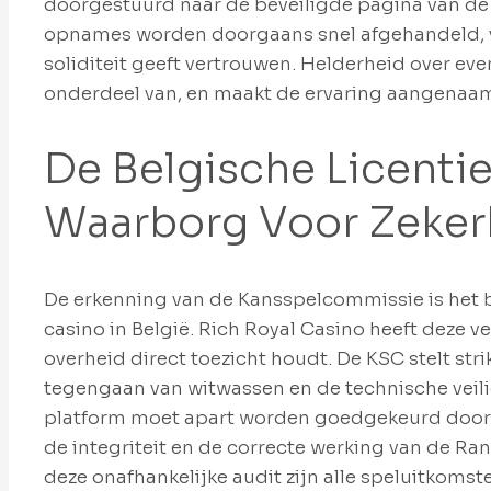
doorgestuurd naar de beveiligde pagina van de 
opnames worden doorgaans snel afgehandeld, 
soliditeit geeft vertrouwen. Helderheid over ev
onderdeel van, en maakt de ervaring aangenaa
De Belgische Licenti
Waarborg Voor Zeker
De erkenning van de Kansspelcommissie is het be
casino in België. Rich Royal Casino heeft deze 
overheid direct toezicht houdt. De KSC stelt str
tegengaan van witwassen en de technische veiligh
platform moet apart worden goedgekeurd door 
de integriteit en de correcte werking van de 
deze onafhankelijke audit zijn alle speluitkomste