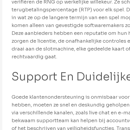
verifiëren de RNG op werkelijke willekeur. Ze sc
terugbetalingspercentage (RTP) voor elk spel. D
in wat ze op de langere termijn van een spel m
komen alleen van gevestigde softwaremakers zo
Deze aanbieders hebben een reputatie om hun 
zorgen de licentie, de onafhankelijke controles
draai aan de slotmachine, elke gedeelde kaart 
rechtvaardig gaat.
Support En Duidelij
Goede klantenondersteuning is onmisbaar voor e
hebben, moeten ze snel en deskundig geholpen 
via verschillende kanalen, zoals live chat en e-m
bekwaam supportteam kan helpen bij accountveri
of het beschrijven van veiligheidsfuncties. Tra