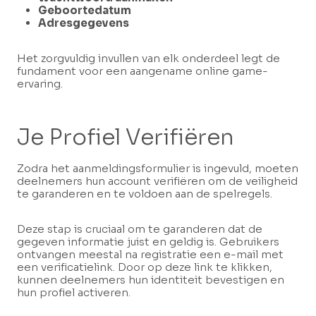
Geboortedatum
Adresgegevens
Het zorgvuldig invullen van elk onderdeel legt de
fundament voor een aangename online game-
ervaring.
Je Profiel Verifiëren
Zodra het aanmeldingsformulier is ingevuld, moeten
deelnemers hun account verifiëren om de veiligheid
te garanderen en te voldoen aan de spelregels.
Deze stap is cruciaal om te garanderen dat de
gegeven informatie juist en geldig is. Gebruikers
ontvangen meestal na registratie een e-mail met
een verificatielink. Door op deze link te klikken,
kunnen deelnemers hun identiteit bevestigen en
hun profiel activeren.