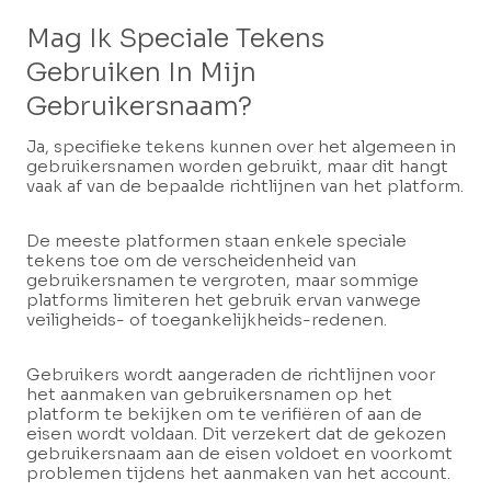
Mag Ik Speciale Tekens
Gebruiken In Mijn
Gebruikersnaam?
Ja, specifieke tekens kunnen over het algemeen in
gebruikersnamen worden gebruikt, maar dit hangt
vaak af van de bepaalde richtlijnen van het platform.
De meeste platformen staan enkele speciale
tekens toe om de verscheidenheid van
gebruikersnamen te vergroten, maar sommige
platforms limiteren het gebruik ervan vanwege
veiligheids- of toegankelijkheids-redenen.
Gebruikers wordt aangeraden de richtlijnen voor
het aanmaken van gebruikersnamen op het
platform te bekijken om te verifiëren of aan de
eisen wordt voldaan. Dit verzekert dat de gekozen
gebruikersnaam aan de eisen voldoet en voorkomt
problemen tijdens het aanmaken van het account.