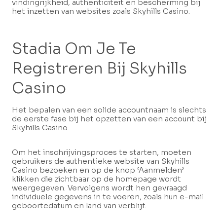
vindingrijkheid, authenticiteit en bescherming bij
het inzetten van websites zoals Skyhills Casino.
Stadia Om Je Te
Registreren Bij Skyhills
Casino
Het bepalen van een solide accountnaam is slechts
de eerste fase bij het opzetten van een account bij
Skyhills Casino.
Om het inschrijvingsproces te starten, moeten
gebruikers de authentieke website van Skyhills
Casino bezoeken en op de knop ‘Aanmelden’
klikken die zichtbaar op de homepage wordt
weergegeven. Vervolgens wordt hen gevraagd
individuele gegevens in te voeren, zoals hun e-mail
geboortedatum en land van verblijf.