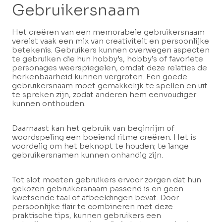
Gebruikersnaam
Het creëren van een memorabele gebruikersnaam
vereist vaak een mix van creativiteit en persoonlijke
betekenis. Gebruikers kunnen overwegen aspecten
te gebruiken die hun hobby’s, hobby’s of favoriete
personages weerspiegelen, omdat deze relaties de
herkenbaarheid kunnen vergroten. Een goede
gebruikersnaam moet gemakkelijk te spellen en uit
te spreken zijn, zodat anderen hem eenvoudiger
kunnen onthouden.
Daarnaast kan het gebruik van beginrijm of
woordspeling een boeiend ritme creëren. Het is
voordelig om het beknopt te houden; te lange
gebruikersnamen kunnen onhandig zijn.
Tot slot moeten gebruikers ervoor zorgen dat hun
gekozen gebruikersnaam passend is en geen
kwetsende taal of afbeeldingen bevat. Door
persoonlijke flair te combineren met deze
praktische tips, kunnen gebruikers een