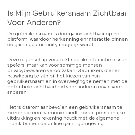
Is Mijn Gebruikersnaam Zichtbaar
Voor Anderen?
De gebruikersnaam is doorgaans zichtbaar op het
platform, waardoor herkenning en interactie binnen
de gamingcommunity mogelijk wordt.
Deze eigenschap versterkt sociale interactie tussen
spelers, maar kan voor sommige mensen
privacybezwaren veroorzaken. Gebruikers dienen
nauwkeurig te zijn bij het kiezen van hun
gebruikersnaam en in overweging te nemen met de
potentiële zichtbaarheid voor anderen ervan voor
anderen.
Het is daarom aanbevolen een gebruikersnaam te
kiezen die een harmonie biedt tussen persoonlijke
uitdrukking en rekening houdt met de algemene
indruk binnen de online gamingomgeving.