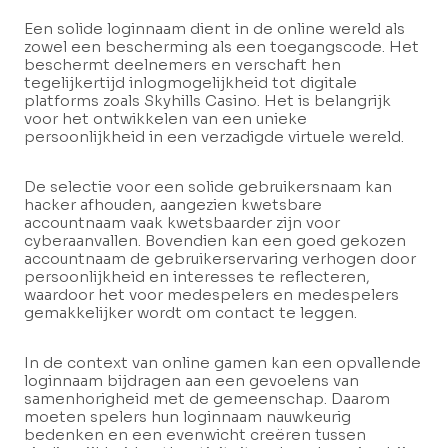
Een solide loginnaam dient in de online wereld als
zowel een bescherming als een toegangscode. Het
beschermt deelnemers en verschaft hen
tegelijkertijd inlogmogelijkheid tot digitale
platforms zoals Skyhills Casino. Het is belangrijk
voor het ontwikkelen van een unieke
persoonlijkheid in een verzadigde virtuele wereld.
De selectie voor een solide gebruikersnaam kan
hacker afhouden, aangezien kwetsbare
accountnaam vaak kwetsbaarder zijn voor
cyberaanvallen. Bovendien kan een goed gekozen
accountnaam de gebruikerservaring verhogen door
persoonlijkheid en interesses te reflecteren,
waardoor het voor medespelers en medespelers
gemakkelijker wordt om contact te leggen.
In de context van online gamen kan een opvallende
loginnaam bijdragen aan een gevoelens van
samenhorigheid met de gemeenschap. Daarom
moeten spelers hun loginnaam nauwkeurig
bedenken en een evenwicht creëren tussen