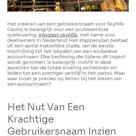
Het creëren van een gebruikersnaam voor Skyhills
Casino is belangrijk voor een probleemloze
spelervaring,
inloggen skyhills
, met name voor
deelnemers in Nederland. Het stappenplan bestaat
uit een aantal makkelijke stadia, van de eerste
inschrijving tot het bepalen van een exclusieve
accountnaam. Elke beslissing die tijdens dit traject
wordt genomen, is belangrijk. Inzicht in deze
aspecten kan de totale ervaring verbeteren en
leiden tot een prettiger verblijf in het casino. Maar
waar moet je precies op letten bij het kiezen van
een accountnaam?
Het Nut Van Een
Krachtige
Gebruikersnaam Inzien