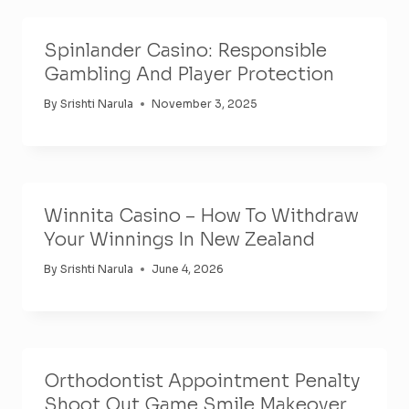
Spinlander Casino: Responsible
Gambling And Player Protection
By
Srishti Narula
November 3, 2025
Winnita Casino – How To Withdraw
Your Winnings In New Zealand
By
Srishti Narula
June 4, 2026
Orthodontist Appointment Penalty
Shoot Out Game Smile Makeover