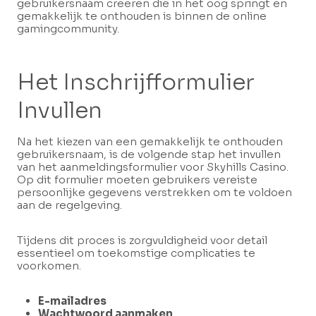
gebruikersnaam creëren die in het oog springt en
gemakkelijk te onthouden is binnen de online
gamingcommunity.
Het Inschrijfformulier
Invullen
Na het kiezen van een gemakkelijk te onthouden
gebruikersnaam, is de volgende stap het invullen
van het aanmeldingsformulier voor Skyhills Casino.
Op dit formulier moeten gebruikers vereiste
persoonlijke gegevens verstrekken om te voldoen
aan de regelgeving.
Tijdens dit proces is zorgvuldigheid voor detail
essentieel om toekomstige complicaties te
voorkomen.
E-mailadres
Wachtwoord aanmaken