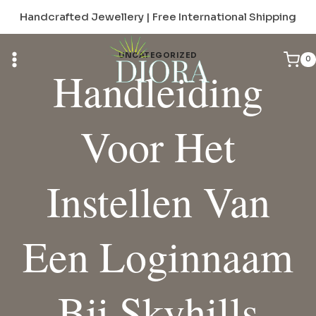
Skip
Handcrafted Jewellery | Free International Shipping
to
content
UNCATEGORIZED
0
Handleiding
Voor Het
Instellen Van
Een Loginnaam
Bij Skyhills