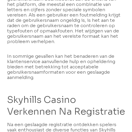
het platform, die meestal een combinatie van
letters en cijfers zonder speciale symbolen
vereisen. Als een gebruiker een foutmelding krijgt
dat de gebruikersnaam ongeldig is, is het aan te
raden om de gebruikersnaam te controleren op
typefouten of opmaakfouten. Het wijzigen van de
gebruikersnaam aan het vereiste formaat kan het
probleem verhelpen.
In sommige gevallen kan het benaderen van de
klantenservice aanvullende hulp en opheldering
bieden met betrekking tot acceptabele
gebruikersnaamformaten voor een geslaagde
aanmelding.
Skyhills Casino
Verkennen Na Registratie
Na een geslaagde registratie ontdekken spelers
vaak enthousiast de diverse functies van Skyhills