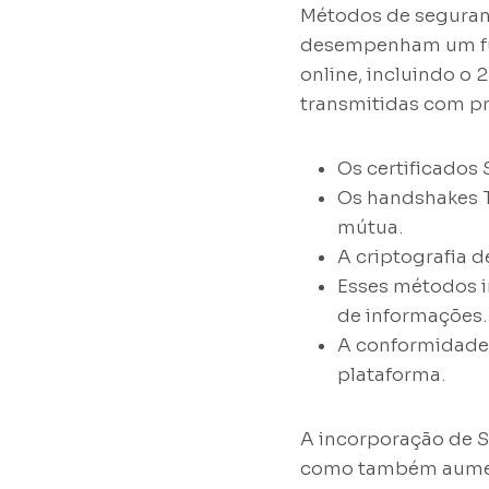
Métodos de seguranç
desempenham um funç
online, incluindo o
transmitidas com pr
Os certificados 
Os handshakes T
mútua.
A criptografia 
Esses métodos i
de informações.
A conformidade 
plataforma.
A incorporação de SS
como também aument