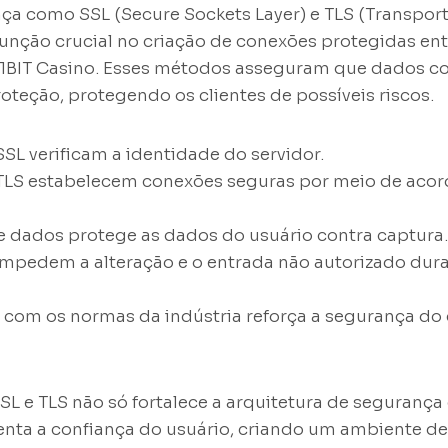
a como SSL (Secure Sockets Layer) e TLS (Transport 
ão crucial no criação de conexões protegidas entre
 21BIT Casino. Esses métodos asseguram que dados c
oteção, protegendo os clientes de possíveis riscos.
SSL verificam a identidade do servidor.
LS estabelecem conexões seguras por meio de acor
de dados protege as dados do usuário contra captura.
mpedem a alteração e o entrada não autorizado dura
com os normas da indústria reforça a segurança do 
L e TLS não só fortalece a arquitetura de segurança 
a a confiança do usuário, criando um ambiente de 