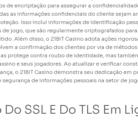
s de encriptação para assegurar a confidencialidad
as as informações confidenciais do cliente sejam 
oteção. Isso inclui informações de identificação pes
s de jogo, que são regularmente criptografados para 
tido. Além disso, o 21BIT Casino adota ações rigoro
lvem a confirmação dos clientes por via de métodos
enas protege contra roubo de identidade, mas também
ssino e seus jogadores. Ao atualizar e verificar con
ança, o 21BIT Casino demonstra seu dedicação em pr
 segurança de informações pessoais na setor de jogo
 Do SSL E Do TLS Em Li