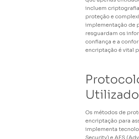
incluem criptografia
proteção e complexi
implementação de pr
resguardam os info
confiança e a confo
encriptação é vital 
Protocol
Utilizad
Os métodos de prot
encriptação para as
implementa tecnolog
Security) e AES (Ad