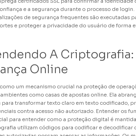
prega certificados SSL para confirmar a identidade d
onfiança e a segurança durante o processo de login.
ualizações de segurança frequentes são executadas pa
fortes e proteger a privacidade do usuário de forma ef
dendo A Criptografia:
ança Online
e como um mecanismo crucial na proteção de operaçõ
 ambientes como casas de apostas online. Ela abra
para transformar texto claro em texto codificado, 
nciais contra acesso não autorizado. Entender os f
cial para entender como a proteção digital é mantida
ografia utilizam códigos para codificar e decodifica
es autorizadas possam acessar as informações. Os