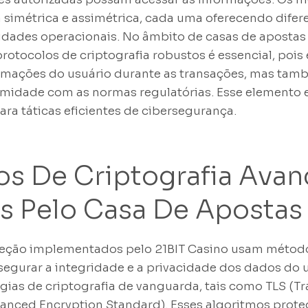
 simétrica e assimétrica, cada uma oferecendo difere
dades operacionais. No âmbito de casas de apostas 
otocolos de criptografia robustos é essencial, pois
rmações do usuário durante as transações, mas ta
rmidade com as normas regulatórias. Esse elemento 
para táticas eficientes de cibersegurança.
os De Criptografia Ava
os Pelo Casa De Apostas
eção implementados pelo 21BIT Casino usam métod
segurar a integridade e a privacidade dos dados do u
ias de criptografia de vanguarda, tais como TLS (Tr
vanced Encryption Standard). Esses algoritmos prot