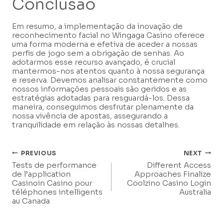
Conclusão
Em resumo, a implementação da inovação de
reconhecimento facial no Wingaga Casino oferece
uma forma moderna e efetiva de aceder a nossas
perfis de jogo sem a obrigação de senhas. Ao
adotarmos esse recurso avançado, é crucial
mantermos-nos atentos quanto à nossa segurança
e reserva. Devemos analisar constantemente como
nossos informações pessoais são geridos e as
estratégias adotadas para resguardá-los. Dessa
maneira, conseguimos desfrutar plenamente da
nossa vivência de apostas, assegurando a
tranquilidade em relação às nossas detalhes.
Post
PREVIOUS
NEXT
Tests de performance
Different Access
Navigation
de l’application
Approaches Finalize
Casinoin Casino pour
Coolzino Casino Login
téléphones intelligents
Australia
au Canada