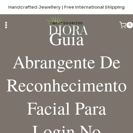
Skip
Handcrafted Jewellery | Free International Shipping
to
content
UNCATEGORIZED
0
Guia
Abrangente De
Reconhecimento
Facial Para
Login No