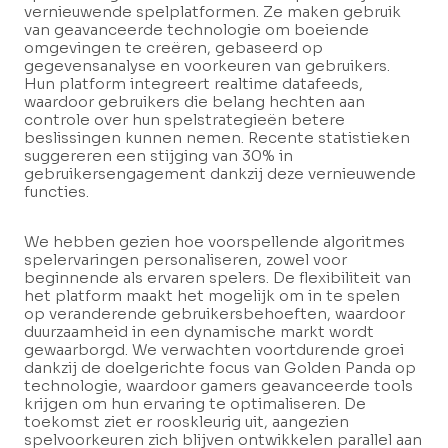
vernieuwende spelplatformen. Ze maken gebruik
van geavanceerde technologie om boeiende
omgevingen te creëren, gebaseerd op
gegevensanalyse en voorkeuren van gebruikers.
Hun platform integreert realtime datafeeds,
waardoor gebruikers die belang hechten aan
controle over hun spelstrategieën betere
beslissingen kunnen nemen. Recente statistieken
suggereren een stijging van 30% in
gebruikersengagement dankzij deze vernieuwende
functies.
We hebben gezien hoe voorspellende algoritmes
spelervaringen personaliseren, zowel voor
beginnende als ervaren spelers. De flexibiliteit van
het platform maakt het mogelijk om in te spelen
op veranderende gebruikersbehoeften, waardoor
duurzaamheid in een dynamische markt wordt
gewaarborgd. We verwachten voortdurende groei
dankzij de doelgerichte focus van Golden Panda op
technologie, waardoor gamers geavanceerde tools
krijgen om hun ervaring te optimaliseren. De
toekomst ziet er rooskleurig uit, aangezien
spelvoorkeuren zich blijven ontwikkelen parallel aan