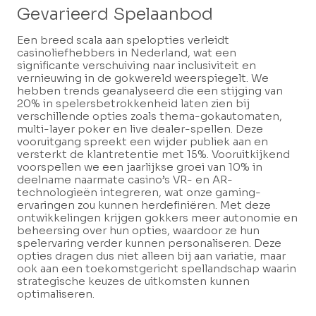
Gevarieerd Spelaanbod
Een breed scala aan spelopties verleidt
casinoliefhebbers in Nederland, wat een
significante verschuiving naar inclusiviteit en
vernieuwing in de gokwereld weerspiegelt. We
hebben trends geanalyseerd die een stijging van
20% in spelersbetrokkenheid laten zien bij
verschillende opties zoals thema-gokautomaten,
multi-layer poker en live dealer-spellen. Deze
vooruitgang spreekt een wijder publiek aan en
versterkt de klantretentie met 15%. Vooruitkijkend
voorspellen we een jaarlijkse groei van 10% in
deelname naarmate casino’s VR- en AR-
technologieën integreren, wat onze gaming-
ervaringen zou kunnen herdefiniëren. Met deze
ontwikkelingen krijgen gokkers meer autonomie en
beheersing over hun opties, waardoor ze hun
spelervaring verder kunnen personaliseren. Deze
opties dragen dus niet alleen bij aan variatie, maar
ook aan een toekomstgericht spellandschap waarin
strategische keuzes de uitkomsten kunnen
optimaliseren.