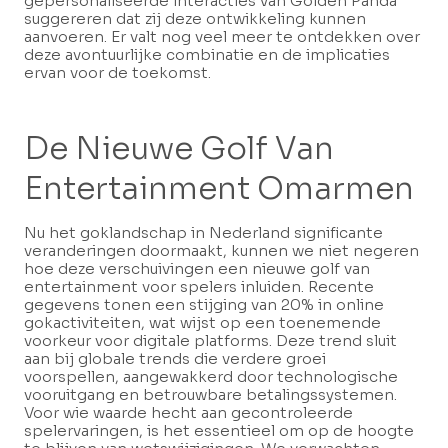
gepersonaliseerde interacties van Golden Panda
suggereren dat zij deze ontwikkeling kunnen
aanvoeren. Er valt nog veel meer te ontdekken over
deze avontuurlijke combinatie en de implicaties
ervan voor de toekomst.
De Nieuwe Golf Van
Entertainment Omarmen
Nu het goklandschap in Nederland significante
veranderingen doormaakt, kunnen we niet negeren
hoe deze verschuivingen een nieuwe golf van
entertainment voor spelers inluiden. Recente
gegevens tonen een stijging van 20% in online
gokactiviteiten, wat wijst op een toenemende
voorkeur voor digitale platforms. Deze trend sluit
aan bij globale trends die verdere groei
voorspellen, aangewakkerd door technologische
vooruitgang en betrouwbare betalingssystemen.
Voor wie waarde hecht aan gecontroleerde
spelervaringen, is het essentieel om op de hoogte