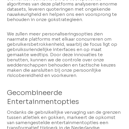
algoritmes van deze platforms analyseren enorme
datasets, leveren quoteringen met ongekende
nauwkeurigheid en helpen ons een voorsprong te
behouden in onze gokstrategieën.
We zullen meer personaliseringsopties zien
naarmate platforms met elkaar concurreren om
gebruikersbetrokkenheid, waarbij de focus ligt op
gebruiksvriendelijke interfaces en op maat
gemaakte wedtips. Door deze innovaties te
benutten, kunnen we de controle over onze
weddenschappen behouden en tactische keuzes
maken die aansluiten bij onze persoonlijke
risicobereidheid en voorkeuren.
Gecombineerde
Entertainmentopties
Ondanks de gebruikelijke vervaging van de grenzen
tussen atletiek en gokken, markeert de opkomst
van samengestelde entertainmentopties een
transformatief tijdperk in de Nederlandse