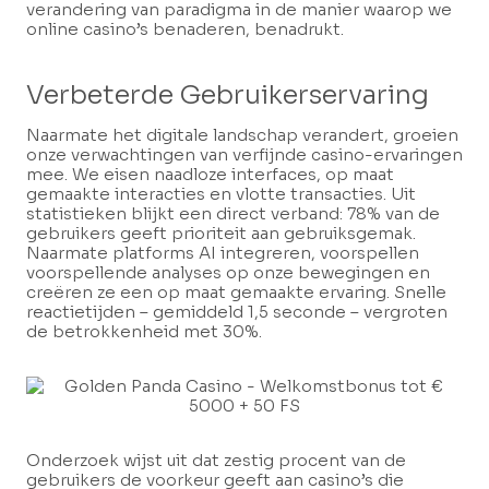
verandering van paradigma in de manier waarop we
online casino’s benaderen, benadrukt.
Verbeterde Gebruikerservaring
Naarmate het digitale landschap verandert, groeien
onze verwachtingen van verfijnde casino-ervaringen
mee. We eisen naadloze interfaces, op maat
gemaakte interacties en vlotte transacties. Uit
statistieken blijkt een direct verband: 78% van de
gebruikers geeft prioriteit aan gebruiksgemak.
Naarmate platforms AI integreren, voorspellen
voorspellende analyses op onze bewegingen en
creëren ze een op maat gemaakte ervaring. Snelle
reactietijden – gemiddeld 1,5 seconde – vergroten
de betrokkenheid met 30%.
Onderzoek wijst uit dat zestig procent van de
gebruikers de voorkeur geeft aan casino’s die