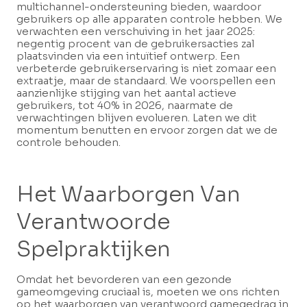
multichannel-ondersteuning bieden, waardoor
gebruikers op alle apparaten controle hebben. We
verwachten een verschuiving in het jaar 2025:
negentig procent van de gebruikersacties zal
plaatsvinden via een intuïtief ontwerp. Een
verbeterde gebruikerservaring is niet zomaar een
extraatje, maar de standaard. We voorspellen een
aanzienlijke stijging van het aantal actieve
gebruikers, tot 40% in 2026, naarmate de
verwachtingen blijven evolueren. Laten we dit
momentum benutten en ervoor zorgen dat we de
controle behouden.
Het Waarborgen Van
Verantwoorde
Spelpraktijken
Omdat het bevorderen van een gezonde
gameomgeving cruciaal is, moeten we ons richten
op het waarborgen van verantwoord gamegedrag in