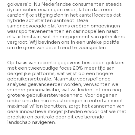
gokwereld. Nu Nederlandse consumenten steeds
dynamischer ervaringen eisen, laten data een
aanzienlijke stijging zien in het aantal locaties dat
hybride activiteiten aanbiedt. Deze
samengevoegde platforms creëren omgevingen
waar sportevenementen en casinospellen naast
elkaar bestaan, wat de engagement van gebruikers
vergroot. Wij bevinden ons in een unieke positie
om de groei van deze trend te voorspellen.
Op basis van recente gegevens besteden gokkers
met een tweevoudige focus 20% meer tijd aan
dergelijke platforms, wat wijst op een hogere
gebruikersretentie. Naarmate voorspellende
analyses geavanceerder worden, verwachten we
verdere personalisatie, wat zal leiden tot een nog
grotere gebruikerstevredenheid. Voor degenen
onder ons die hun investeringen in entertainment
maximaal willen benutten, zorgt het aannemen van
deze innovatieve mogelijkheden ervoor dat we met
precisie en controle door dit evoluerende
landschap navigeren.