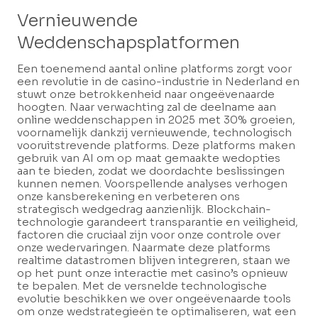
Vernieuwende
Weddenschapsplatformen
Een toenemend aantal online platforms zorgt voor
een revolutie in de casino-industrie in Nederland en
stuwt onze betrokkenheid naar ongeëvenaarde
hoogten. Naar verwachting zal de deelname aan
online weddenschappen in 2025 met 30% groeien,
voornamelijk dankzij vernieuwende, technologisch
vooruitstrevende platforms. Deze platforms maken
gebruik van AI om op maat gemaakte wedopties
aan te bieden, zodat we doordachte beslissingen
kunnen nemen. Voorspellende analyses verhogen
onze kansberekening en verbeteren ons
strategisch wedgedrag aanzienlijk. Blockchain-
technologie garandeert transparantie en veiligheid,
factoren die cruciaal zijn voor onze controle over
onze wedervaringen. Naarmate deze platforms
realtime datastromen blijven integreren, staan we
op het punt onze interactie met casino’s opnieuw
te bepalen. Met de versnelde technologische
evolutie beschikken we over ongeëvenaarde tools
om onze wedstrategieën te optimaliseren, wat een