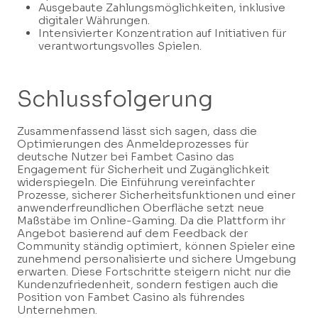
Ausgebaute Zahlungsmöglichkeiten, inklusive
digitaler Währungen.
Intensivierter Konzentration auf Initiativen für
verantwortungsvolles Spielen.
Schlussfolgerung
Zusammenfassend lässt sich sagen, dass die
Optimierungen des Anmeldeprozesses für
deutsche Nutzer bei Fambet Casino das
Engagement für Sicherheit und Zugänglichkeit
widerspiegeln. Die Einführung vereinfachter
Prozesse, sicherer Sicherheitsfunktionen und einer
anwenderfreundlichen Oberfläche setzt neue
Maßstäbe im Online-Gaming. Da die Plattform ihr
Angebot basierend auf dem Feedback der
Community ständig optimiert, können Spieler eine
zunehmend personalisierte und sichere Umgebung
erwarten. Diese Fortschritte steigern nicht nur die
Kundenzufriedenheit, sondern festigen auch die
Position von Fambet Casino als führendes
Unternehmen.