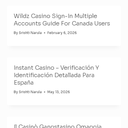
Wildz Casino Sign-In Multiple
Accounts Guide For Canada Users
By
Srishti Narula
February 6, 2026
Instant Casino – Verificación Y
Identificación Detallada Para
España
By
Srishti Narula
May 13, 2026
Il Casinò Gangstasino Omaggia