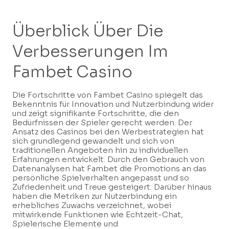
Überblick Über Die
Verbesserungen Im
Fambet Casino
Die Fortschritte von Fambet Casino spiegelt das
Bekenntnis für Innovation und Nutzerbindung wider
und zeigt signifikante Fortschritte, die den
Bedürfnissen der Spieler gerecht werden. Der
Ansatz des Casinos bei den Werbestrategien hat
sich grundlegend gewandelt und sich von
traditionellen Angeboten hin zu individuellen
Erfahrungen entwickelt. Durch den Gebrauch von
Datenanalysen hat Fambet die Promotions an das
persönliche Spielverhalten angepasst und so
Zufriedenheit und Treue gesteigert. Darüber hinaus
haben die Metriken zur Nutzerbindung ein
erhebliches Zuwachs verzeichnet, wobei
mitwirkende Funktionen wie Echtzeit-Chat,
Spielerische Elemente und