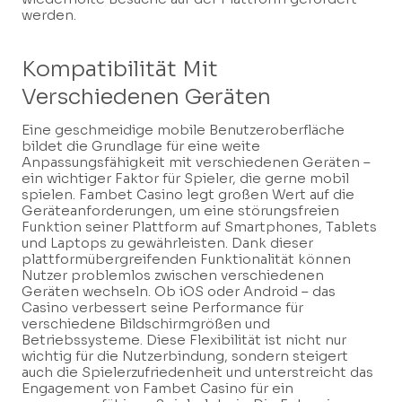
werden.
Kompatibilität Mit
Verschiedenen Geräten
Eine geschmeidige mobile Benutzeroberfläche
bildet die Grundlage für eine weite
Anpassungsfähigkeit mit verschiedenen Geräten –
ein wichtiger Faktor für Spieler, die gerne mobil
spielen. Fambet Casino legt großen Wert auf die
Geräteanforderungen, um eine störungsfreien
Funktion seiner Plattform auf Smartphones, Tablets
und Laptops zu gewährleisten. Dank dieser
plattformübergreifenden Funktionalität können
Nutzer problemlos zwischen verschiedenen
Geräten wechseln. Ob iOS oder Android – das
Casino verbessert seine Performance für
verschiedene Bildschirmgrößen und
Betriebssysteme. Diese Flexibilität ist nicht nur
wichtig für die Nutzerbindung, sondern steigert
auch die Spielerzufriedenheit und unterstreicht das
Engagement von Fambet Casino für ein