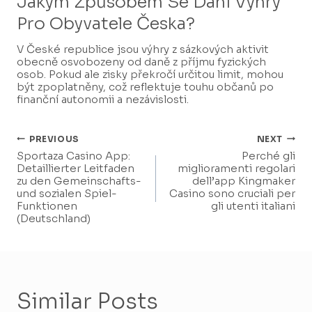
Jakým Způsobem Se Daní Výhry
Pro Obyvatele Česka?
V České republice jsou výhry z sázkových aktivit
obecně osvobozeny od daně z příjmu fyzických
osob. Pokud ale zisky překročí určitou limit, mohou
být zpoplatněny, což reflektuje touhu občanů po
finanční autonomii a nezávislosti.
Post
PREVIOUS
NEXT
Sportaza Casino App:
Perché gli
Navigation
Detaillierter Leitfaden
miglioramenti regolari
zu den Gemeinschafts-
dell’app Kingmaker
und sozialen Spiel-
Casino sono cruciali per
Funktionen
gli utenti italiani
(Deutschland)
Similar Posts