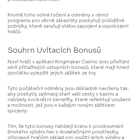
Kromě toho volná točení a odměny v rámci
programu pro věrné zákazníky poskytují průběžné
pobídky, které zaručují stálou zapojení a uspokojení
hráčů.
Souhrn Uvítacích Bonusů
Noví hráči v aplikaci Kingmaker Casino jsou přivítáni
sérií přitažlivých vstupních bonusů, které mají hned
zpočátku vylepšit jejich zážitek ze hry.
Tyto počáteční odměny jsou důkladně navrženy tak,
aby poskytly zajímavý start vaší cesty v kasinu a
nabízely konkrétní benefity, které reflektují vzrušení
a možnosti, jež jsou s každým novým zážitkem
spojeny.
Tím, že tyto bonusy nabízejí bránu k prozkoumání
širokého výběru her s dodatečnými prostředky,
připravují hráčům základ pro využití jejich výběru a