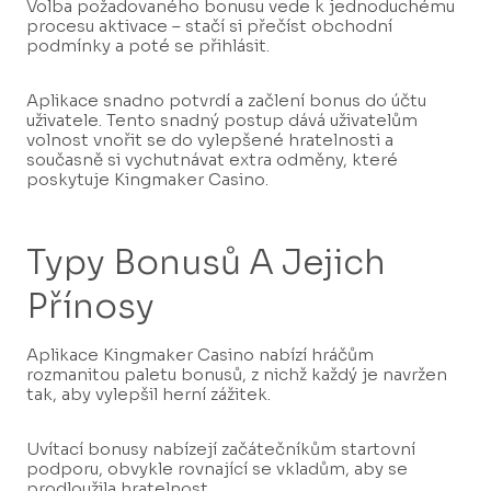
Volba požadovaného bonusu vede k jednoduchému
procesu aktivace – stačí si přečíst obchodní
podmínky a poté se přihlásit.
Aplikace snadno potvrdí a začlení bonus do účtu
uživatele. Tento snadný postup dává uživatelům
volnost vnořit se do vylepšené hratelnosti a
současně si vychutnávat extra odměny, které
poskytuje Kingmaker Casino.
Typy Bonusů A Jejich
Přínosy
Aplikace Kingmaker Casino nabízí hráčům
rozmanitou paletu bonusů, z nichž každý je navržen
tak, aby vylepšil herní zážitek.
Uvítací bonusy nabízejí začátečníkům startovní
podporu, obvykle rovnající se vkladům, aby se
prodloužila hratelnost.