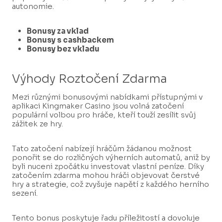
autonomie.
Bonusy za vklad
Bonusy s cashbackem
Bonusy bez vkladu
Výhody Roztočení Zdarma
Mezi různými bonusovými nabídkami přístupnými v
aplikaci Kingmaker Casino jsou volná zatočení
populární volbou pro hráče, kteří touží zesílit svůj
zážitek ze hry.
Tato zatočení nabízejí hráčům žádanou možnost
ponořit se do rozličných výherních automatů, aniž by
byli nuceni zpočátku investovat vlastní peníze. Díky
zatočením zdarma mohou hráči objevovat čerstvé
hry a strategie, což zvyšuje napětí z každého herního
sezení.
Tento bonus poskytuje řadu příležitostí a dovoluje