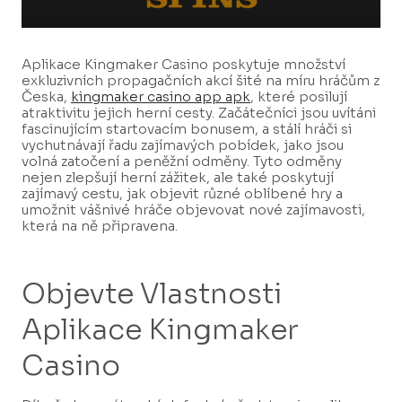
Aplikace Kingmaker Casino poskytuje množství
exkluzivních propagačních akcí šité na míru hráčům z
Česka,
kingmaker casino app apk
, které posilují
atraktivitu jejich herní cesty. Začátečníci jsou uvítáni
fascinujícím startovacím bonusem, a stálí hráči si
vychutnávají řadu zajímavých pobídek, jako jsou
volná zatočení a peněžní odměny. Tyto odměny
nejen zlepšují herní zážitek, ale také poskytují
zajímavý cestu, jak objevit různé oblíbené hry a
umožnit vášnivé hráče objevovat nové zajímavosti,
která na ně připravena.
Objevte Vlastnosti
Aplikace Kingmaker
Casino