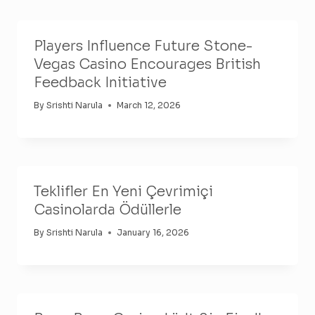
Players Influence Future Stone-
Vegas Casino Encourages British
Feedback Initiative
By
Srishti Narula
March 12, 2026
Teklifler En Yeni Çevrimiçi
Casinolarda Ödüllerle
By
Srishti Narula
January 16, 2026