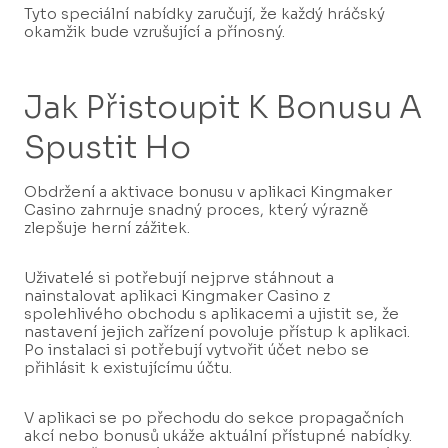
Tyto speciální nabídky zaručují, že každý hráčský
okamžik bude vzrušující a přínosný.
Jak Přistoupit K Bonusu A
Spustit Ho
Obdržení a aktivace bonusu v aplikaci Kingmaker
Casino zahrnuje snadný proces, který výrazně
zlepšuje herní zážitek.
Uživatelé si potřebují nejprve stáhnout a
nainstalovat aplikaci Kingmaker Casino z
spolehlivého obchodu s aplikacemi a ujistit se, že
nastavení jejich zařízení povoluje přístup k aplikaci.
Po instalaci si potřebují vytvořit účet nebo se
přihlásit k existujícímu účtu.
V aplikaci se po přechodu do sekce propagačních
akcí nebo bonusů ukáže aktuální přístupné nabídky.