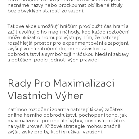
neznámé názvy nebo prozkoumat oblíbené tituly
bez obvyklých starostí ze sázení.
Takové akce umožňují hráčům prodloužit čas hraní a
zažít uvolňujícího magii náhody, kde každé roztočení
může ukázat ohromující výstupy. Tím, že nabízejí
rozsáhlejší prostor pro experimentování a zapojení,
zvyšují volná zatočení dojem nezávislosti a
dobrodružství a symbolizují hráčskou hledání zábavy
a potěšení podle jednotlivých pravidel.
Rady Pro Maximalizaci
Vlastních Výher
Zatímco roztočení zdarma nabízejí lákavý začátek
online herního dobrodružství, pochopení toho, jak
maximalizovat potenciální výhry, posouvá prožitek
na vyšší úroveň. Klíčové strategie mohou značně
zvýšit zisky pro ty, kteří si užívají vzrušení.