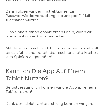
Dann folgen wir den Instruktionen zur
Passwortwiederherstellung, die uns per E-Mail
zugesandt wurden.
Dies sichert einen geschützten Login, wenn wir
wieder auf unser Konto zugreifen.
Mit diesen einfachen Schritten sind wir erneut voll
einsatzfähig und bereit, die frisch erlangte Freiheit
zum Spielen zu genießen!
Kann Ich Die App Auf Einem
Tablet Nutzen?
Selbstverständlich können wir die App auf einem
Tablet nutzen!
Dank der Tablet-Unterstützung können wir ganz