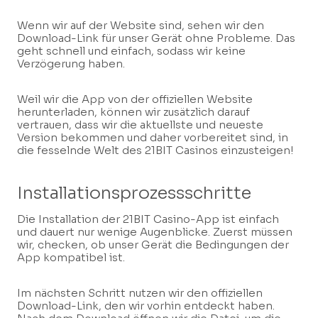
Wenn wir auf der Website sind, sehen wir den
Download-Link für unser Gerät ohne Probleme. Das
geht schnell und einfach, sodass wir keine
Verzögerung haben.
Weil wir die App von der offiziellen Website
herunterladen, können wir zusätzlich darauf
vertrauen, dass wir die aktuellste und neueste
Version bekommen und daher vorbereitet sind, in
die fesselnde Welt des 21BIT Casinos einzusteigen!
Installationsprozessschritte
Die Installation der 21BIT Casino-App ist einfach
und dauert nur wenige Augenblicke. Zuerst müssen
wir, checken, ob unser Gerät die Bedingungen der
App kompatibel ist.
Im nächsten Schritt nutzen wir den offiziellen
Download-Link, den wir vorhin entdeckt haben.