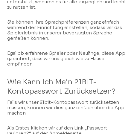
unterstützt, wodurch es für alle zugänglich und leicht
zu nutzen ist.
Sie können Ihre Sprachpräferenzen ganz einfach
während der Einrichtung einstellen, sodass wir das
Spielerlebnis in unserer bevorzugten Sprache
genießen können.
Egal ob erfahrene Spieler oder Neulinge, diese App
garantiert, dass wir uns gleich wie zu Hause
empfinden.
Wie Kann Ich Mein 21BIT-
Kontopasswort Zurücksetzen?
Falls wir unser 21bit-Kontopasswort zurücksetzen
müssen, können wir dies ganz einfach über die App
machen.
Als Erstes klicken wir auf den Link „Passwort
verloren?“ auf der Anmeldeseite.