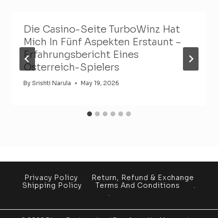
Die Casino-Seite TurboWinz Hat
Mich In Fünf Aspekten Erstaunt –
Erfahrungsbericht Eines
Österreich-Spielers
By
Srishti Narula
May 19, 2026
Privacy Policy
Return, Refund & Exchange
Shipping Policy
Terms And Conditions
.
.