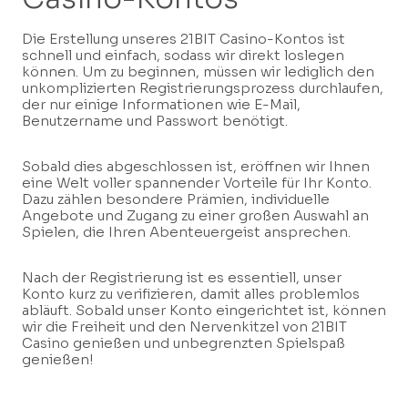
Die Erstellung unseres 21BIT Casino-Kontos ist
schnell und einfach, sodass wir direkt loslegen
können. Um zu beginnen, müssen wir lediglich den
unkomplizierten Registrierungsprozess durchlaufen,
der nur einige Informationen wie E-Mail,
Benutzername und Passwort benötigt.
Sobald dies abgeschlossen ist, eröffnen wir Ihnen
eine Welt voller spannender Vorteile für Ihr Konto.
Dazu zählen besondere Prämien, individuelle
Angebote und Zugang zu einer großen Auswahl an
Spielen, die Ihren Abenteuergeist ansprechen.
Nach der Registrierung ist es essentiell, unser
Konto kurz zu verifizieren, damit alles problemlos
abläuft. Sobald unser Konto eingerichtet ist, können
wir die Freiheit und den Nervenkitzel von 21BIT
Casino genießen und unbegrenzten Spielspaß
genießen!