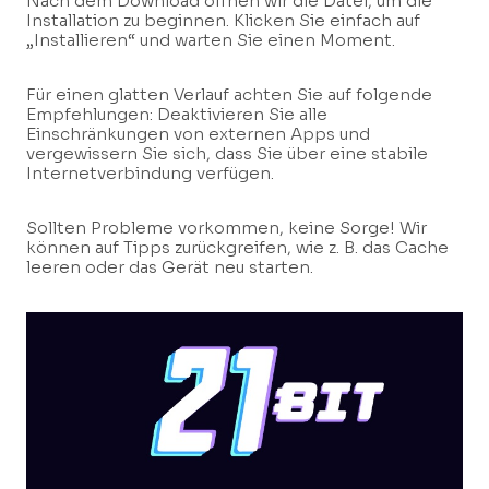
Nach dem Download öffnen wir die Datei, um die
Installation zu beginnen. Klicken Sie einfach auf
„Installieren“ und warten Sie einen Moment.
Für einen glatten Verlauf achten Sie auf folgende
Empfehlungen: Deaktivieren Sie alle
Einschränkungen von externen Apps und
vergewissern Sie sich, dass Sie über eine stabile
Internetverbindung verfügen.
Sollten Probleme vorkommen, keine Sorge! Wir
können auf Tipps zurückgreifen, wie z. B. das Cache
leeren oder das Gerät neu starten.