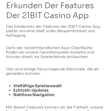
Erkunden Der Features
Der 21BIT Casino App
Das Entdecken der Features der 21BIT Casino App
bietet uns eine Welt voller Bequemlichkeit und
Aufregung.
Dank der nutzerfreundlichen App-Oberfläche
finden wir unsere Favoritenspiele mühelos und
können direkt ins Spielerlebnis eintauchen.
Hier sind einige hervorragende Merkmale, die wir
genießen können:
Vielfältige Spielauswahl
Echtzeit-Updates
Nahtlose Navigation
Mit diesen Features können wir die Freiheit, unsere