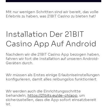
Mit nur wenigen Schritten sind wir bereit, das volle
Erlebnis zu haben, was 21BIT Casino zu bieten hat!
Installation Der 21BIT
Casino App Auf Android
Nachdem wir die 21BIT Casino App bezogen haben,
fahren wir fort die Installation auf unseren Android-
Geräten durch.
Wir müssen als Erstes einige Erlaubniseinstellungen
konfigurieren, damit alles reibungslos funktioniert.
Wir werden auch die Einrichtungsschritte
behandeln,
https://21bits.eu/de-ch/app
, um
sicherzustellen, dass die App sofort einsatzbereit
ist.