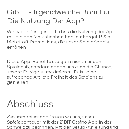
Gibt Es Irgendwelche Boni Für
Die Nutzung Der App?
Wir haben festgestellt, dass die Nutzung der App
mit einigen fantastischen Boni einhergeht! Sie
bietet oft Promotions, die unser Spielerlebnis
erhöhen.
Diese App-Benefits steigern nicht nur den
Spielspaß, sondern geben uns auch die Chance,
unsere Erträge zu maximieren. Es ist eine
aufregende Art, die Freiheit des Spielens zu
genießen.
Abschluss
Zusammenfassend freuen wir uns, unser
Spielabenteuer mit der 21BIT Casino App in der
Schweiz zu beginnen. Mit der Setup-Anleitung und