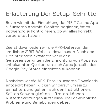
Erläuterung Der Setup-Schritte
Bevor wir mit der Einrichtung der 21BIT Casino App
auf unseren Android-Geräten beginnen, ist es
notwendig zu kontrollieren, ob wir alles korrekt
vorbereitet haben.
Zuerst downloaden wir die APK-Datei von der
amtlichen 21BIT-Website downloaden. Nach dem
Herunterladen aktivieren wir in den
Geräteeinstellungen die Einrichtung von Apps aus
unbekannten Quellen, um auch Apps jenseits des
Google Play Stores einrichten zu können.
Nachdem wir die APK-Datei in unseren Downloads
entdeckt haben, klicken wir darauf, um sie zu
einrichten, und gehen nach den Instruktionen.
Sollten Schwierigkeiten auftreten, können
Nutzerbewertungen Aufschluss über gewöhnliche
Probleme und Behebungen geben.