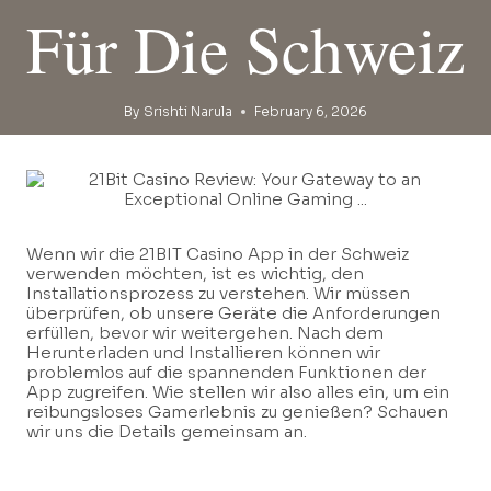
Für Die Schweiz
By
Srishti Narula
February 6, 2026
Wenn wir die 21BIT Casino App in der Schweiz
verwenden möchten, ist es wichtig, den
Installationsprozess zu verstehen. Wir müssen
überprüfen, ob unsere Geräte die Anforderungen
erfüllen, bevor wir weitergehen. Nach dem
Herunterladen und Installieren können wir
problemlos auf die spannenden Funktionen der
App zugreifen. Wie stellen wir also alles ein, um ein
reibungsloses Gamerlebnis zu genießen? Schauen
wir uns die Details gemeinsam an.