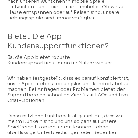
nach unseren Wünschen in mobile Spiele
eintauchen – ungebunden und mühelos. Ob wir zu
Hause entspannen oder auf Reisen sind, unsere
Lieblingsspiele sind immer verfügbar.
Bietet Die App
Kundensupportfunktionen?
Ja, die App bietet robuste
Kundensupportfunktionen für Nutzer wie uns.
Wir haben festgestellt, dass es darauf konzipiert ist,
unser Spielerlebnis reibungslos und komfortabel zu
machen. Bei Anfragen oder Problemen bietet der
Supportbereich schnellen Zugriff auf FAQs und Live-
Chat-Optionen.
Diese nützliche Funktionalität garantiert, dass wir
nie im Dunkeln sind und uns so ganz auf unsere
Spielfreiheit konzentrieren können – ohne
überflüssige Unterbrechungen oder Bedenken.