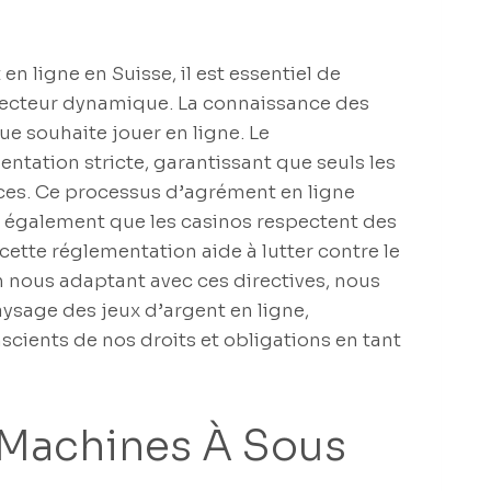
en ligne en Suisse, il est essentiel de
secteur dynamique. La connaissance des
e souhaite jouer en ligne. Le
tation stricte, garantissant que seuls les
ces. Ce processus d’agrément en ligne
e également que les casinos respectent des
cette réglementation aide à lutter contre le
En nous adaptant avec ces directives, nous
ysage des jeux d’argent en ligne,
scients de nos droits et obligations en tant
 Machines À Sous