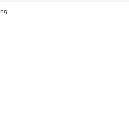
ing
tal Requise Pour
no De Machines