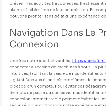
prévenir les activités frauduleuses. Il est essen
clairs et lisibles lors de leur soumission. En c
pouvons profiter sans délai d’une expérience de
Navigation Dans Le P
Connexion
Une fois notre identité vérifiée,
https://needfors
connecter au casino de machines à sous. La plup
intuitives, facilitant la saisie de nos identifiant
vigilant face aux éventuels problèmes de conne
blocage d’un compte. Pour éviter ces désagréme
de mots de passe ou conserver nos identifiants d
connexion internet stable permet d’éviter les in
sécurisé, nous optimisons notre expérience et 