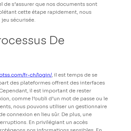
tiel de s’assurer que nos documents sont
omplétant cette étape rapidement, nous
 jeu sécurisée.
rocessus De
lotss.com/fr-ch/login/
, il est temps de se
art des plateformes offrent des interfaces
s. Cependant, il est important de rester
xion, comme l’oubli d’un mot de passe ou le
nts, nous pouvons utiliser un gestionnaire
e connexion en lieu sûr. De plus, une
terruptions. En privilégiant un accès
protégeons nos informations sensibles. En