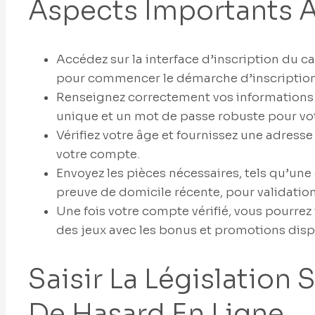
Aspects Importants À
Accédez sur la interface d’inscription du c
pour commencer le démarche d’inscription
Renseignez correctement vos informations p
unique et un mot de passe robuste pour vo
Vérifiez votre âge et fournissez une adresse 
votre compte.
Envoyez les pièces nécessaires, tels qu’une 
preuve de domicile récente, pour validation
Une fois votre compte vérifié, vous pourre
des jeux avec les bonus et promotions disp
Saisir La Législation 
De Hasard En Ligne