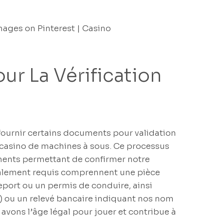
r La Vérification
 fournir certains documents pour validation
u casino de machines à sous. Ce processus
ents permettant de confirmer notre
ralement requis comprennent une pièce
seport ou un permis de conduire, ainsi
c.) ou un relevé bancaire indiquant nos nom
 avons l’âge légal pour jouer et contribue à