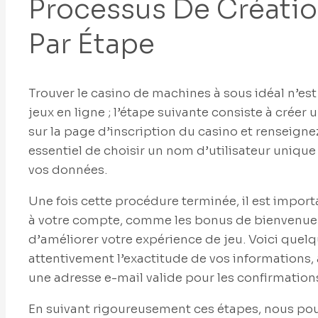
Processus De Créati
Par Étape
Trouver le casino de machines à sous idéal n’est
jeux en ligne ; l’étape suivante consiste à cré
sur la page d’inscription du casino et renseignez
essentiel de choisir un nom d’utilisateur uniqu
vos données.
Une fois cette procédure terminée, il est importa
à votre compte, comme les bonus de bienvenue e
d’améliorer votre expérience de jeu. Voici quelque
attentivement l’exactitude de vos informations, a
une adresse e-mail valide pour les confirmation
En suivant rigoureusement ces étapes, nous pou