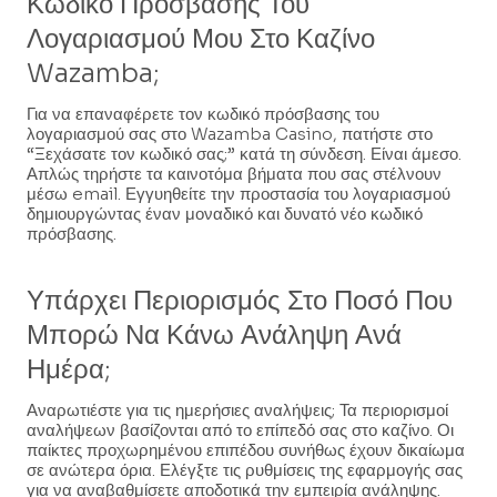
Κωδικό Πρόσβασης Του
Λογαριασμού Μου Στο Καζίνο
Wazamba;
Για να επαναφέρετε τον κωδικό πρόσβασης του
λογαριασμού σας στο Wazamba Casino, πατήστε στο
“Ξεχάσατε τον κωδικό σας;” κατά τη σύνδεση. Είναι άμεσο.
Απλώς τηρήστε τα καινοτόμα βήματα που σας στέλνουν
μέσω email. Εγγυηθείτε την προστασία του λογαριασμού
δημιουργώντας έναν μοναδικό και δυνατό νέο κωδικό
πρόσβασης.
Υπάρχει Περιορισμός Στο Ποσό Που
Μπορώ Να Κάνω Ανάληψη Ανά
Ημέρα;
Αναρωτιέστε για τις ημερήσιες αναλήψεις; Τα περιορισμοί
αναλήψεων βασίζονται από το επίπεδό σας στο καζίνο. Οι
παίκτες προχωρημένου επιπέδου συνήθως έχουν δικαίωμα
σε ανώτερα όρια. Ελέγξτε τις ρυθμίσεις της εφαρμογής σας
για να αναβαθμίσετε αποδοτικά την εμπειρία ανάληψης.