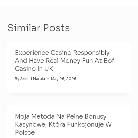
Similar Posts
Experience Casino Responsibly
And Have Real Money Fun At Bof
Casino In UK
By
Srishti Narula
May 26, 2026
Moja Metoda Na Pełne Bonusy
Kasynowe, Która Funkcjonuje W
Polsce