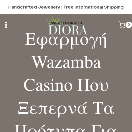
Skip
Handcrafted Jewellery | Free International Shipping
to
content
UNCATEGORIZED
0
Εφαρμογή
Wazamba
Casino Που
Ξεπερνά Τα
Πρότυπα Για