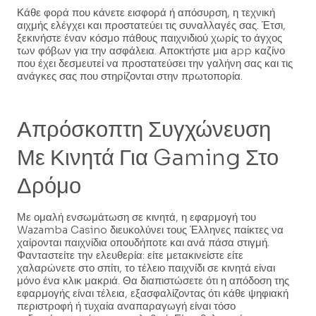
Κάθε φορά που κάνετε εισφορά ή απόσυρση, η τεχνική
αιχμής ελέγχει και προστατεύει τις συναλλαγές σας. Έτσι,
ξεκινήστε έναν κόσμο πάθους παιχνιδιού χωρίς το άγχος
των φόβων για την ασφάλεια. Αποκτήστε μια app καζίνο
που έχει δεσμευτεί να προστατεύσει την γαλήνη σας και τις
ανάγκες σας που στηρίζονται στην πρωτοπορία.
Απρόσκοπτη Συγχώνευση
Με Κινητά Για Gaming Στο
Δρόμο
Με ομαλή ενσωμάτωση σε κινητά, η εφαρμογή του
Wazamba Casino διευκολύνει τους Έλληνες παίκτες να
χαίρονται παιχνίδια οπουδήποτε και ανά πάσα στιγμή.
Φανταστείτε την ελευθερία: είτε μετακινείστε είτε
χαλαρώνετε στο σπίτι, το τέλειο παιχνίδι σε κινητά είναι
μόνο ένα κλικ μακριά. Θα διαπιστώσετε ότι η απόδοση της
εφαρμογής είναι τέλεια, εξασφαλίζοντας ότι κάθε ψηφιακή
περιστροφή ή τυχαία αναπαραγωγή είναι τόσο