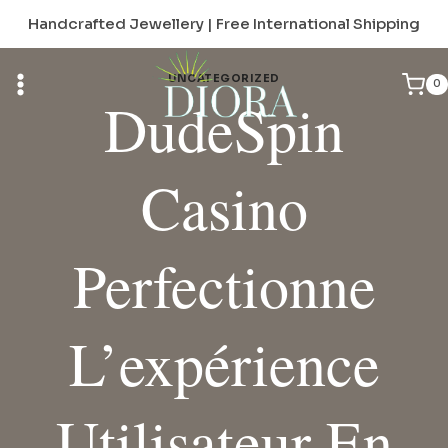
Skip
Handcrafted Jewellery | Free International Shipping
to
content
UNCATEGORIZED
0
DudeSpin
Casino
Perfectionne
L’expérience
Utilisateur En