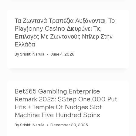
Τα Ζωντανά Τραπέζια Αυξάνονται: Το
Playjonny Casino Διευρύνει Τις
Επιλογές Με Ζωντανούς Ντίλερ Στην
Ελλάδα
By
Srishti Narula
June 4, 2026
Bet365 Gambling Enterprise
Remark 2025: $step One,000 Put
Fits + Temple Of Nudges Slot
Machine Five Hundred Spins
By
Srishti Narula
December 20, 2025