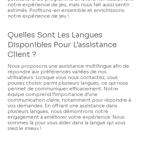
notre expérience de jeu, mais nous fait aussi sentir
estimés. Profitons-en ensemble et enrichissons
notre expérience de jeu !
Quelles Sont Les Langues
Disponibles Pour L’assistance
Client ?
Nous proposons une assistance multilingue afin de
répondre aux préférences variées de nos
utilisateurs. Lorsque vous nous contactez, vous
pouvez choisir parmi plusieurs langues, ce qui nous
permet de communiquer efficacement. Notre
équipe comprend l’importance d’une
communication claire, notamment pour répondre à
vos demandes. En offrant une assistance dans
plusieurs langues, nous démontrons notre
engagement à améliorer votre expérience. Nous
sommes là pour vous aider dans la langue qui vous
sied le mieux !