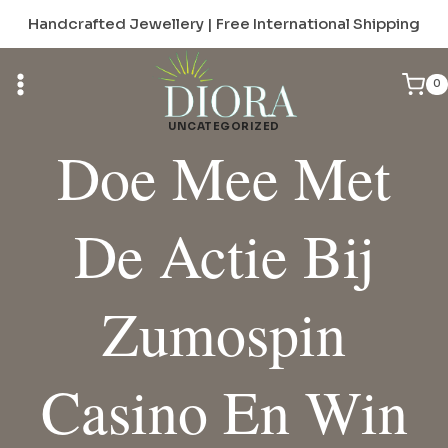
Skip
Handcrafted Jewellery | Free International Shipping
to
content
0
UNCATEGORIZED
Doe Mee Met
De Actie Bij
Zumospin
Casino En Win