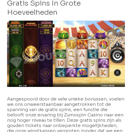
Gratis Spins In Grote
Hoeveelheden
Aangespoord door de vele unieke bonussen, voelen
we ons onweerstaanbaar aangetrokken tot de
spanning van de gratis spins, een functie die
belooft onze ervaring bij Zumospin Casino naar een
nog hoger niveau te tillen. Deze gratis spins zijn als
gouden tickets naar onbeperkte mogelijkheden,
die onze winstkansen vergroten zonder dat we een