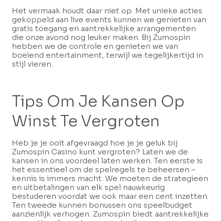
Het vermaak houdt daar niet op. Met unieke acties
gekoppeld aan live events kunnen we genieten van
gratis toegang en aantrekkelijke arrangementen
die onze avond nog leuker maken. Bij Zumospin
hebben we de controle en genieten we van
boeiend entertainment, terwijl we tegelijkertijd in
stijl vieren.
Tips Om Je Kansen Op
Winst Te Vergroten
Heb je je ooit afgevraagd hoe je je geluk bij
Zumospin Casino kunt vergroten? Laten we de
kansen in ons voordeel laten werken. Ten eerste is
het essentieel om de spelregels te beheersen –
kennis is immers macht. We moeten de strategieën
en uitbetalingen van elk spel nauwkeurig
bestuderen voordat we ook maar een cent inzetten.
Ten tweede kunnen bonussen ons speelbudget
aanzienlijk verhogen. Zumospin biedt aantrekkelijke