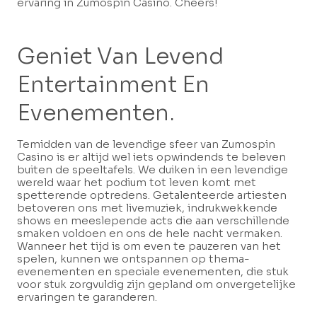
ervaring in Zumospin Casino. Cheers!
Geniet Van Levend
Entertainment En
Evenementen.
Temidden van de levendige sfeer van Zumospin
Casino is er altijd wel iets opwindends te beleven
buiten de speeltafels. We duiken in een levendige
wereld waar het podium tot leven komt met
spetterende optredens. Getalenteerde artiesten
betoveren ons met livemuziek, indrukwekkende
shows en meeslepende acts die aan verschillende
smaken voldoen en ons de hele nacht vermaken.
Wanneer het tijd is om even te pauzeren van het
spelen, kunnen we ontspannen op thema-
evenementen en speciale evenementen, die stuk
voor stuk zorgvuldig zijn gepland om onvergetelijke
ervaringen te garanderen.