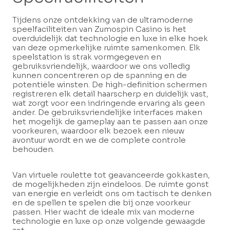
Tijdens onze ontdekking van de ultramoderne
speelfaciliteiten van Zumospin Casino is het
overduidelijk dat technologie en luxe in elke hoek
van deze opmerkelijke ruimte samenkomen. Elk
speelstation is strak vormgegeven en
gebruiksvriendelijk, waardoor we ons volledig
kunnen concentreren op de spanning en de
potentiële winsten. De high-definition schermen
registreren elk detail haarscherp en duidelijk vast,
wat zorgt voor een indringende ervaring als geen
ander. De gebruiksvriendelijke interfaces maken
het mogelijk de gameplay aan te passen aan onze
voorkeuren, waardoor elk bezoek een nieuw
avontuur wordt en we de complete controle
behouden.
Van virtuele roulette tot geavanceerde gokkasten,
de mogelijkheden zijn eindeloos. De ruimte gonst
van energie en verleidt ons om tactisch te denken
en de spellen te spelen die bij onze voorkeur
passen. Hier wacht de ideale mix van moderne
technologie en luxe op onze volgende gewaagde