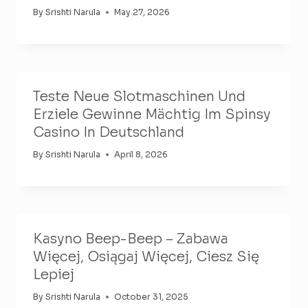
By
Srishti Narula
May 27, 2026
Teste Neue Slotmaschinen Und
Erziele Gewinne Mächtig Im Spinsy
Casino In Deutschland
By
Srishti Narula
April 8, 2026
Kasyno Beep-Beep – Zabawa
Więcej, Osiągaj Więcej, Ciesz Się
Lepiej
By
Srishti Narula
October 31, 2025