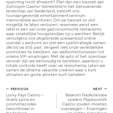
spanning nooit afneemt? Plan dan een bezoek aan
Zumospin Casino! Genesteld in het betoverende
landschap van Nederland, belooft ons
toonaangevende entertainmentcentrum
memorabele avonturen. Om uw bezoek zo vlot
mogelijk te laten verlopen, reserveer eerst een
tafel in een van onze gastronomische restaurants,
waar smakelijke hoogstandjes op u wachten. Bekijk
vervolgens ons uitgebreide spelaanbod online
voordat u aankomt en stel een spelstrategie samen
die bij uw stijl past. Vergeet niet onze verleidelijke
promoties te bekijken, van welkomstbonussen tot
unieke VIP-ervaringen. Met de auto of het openbaar
vervoer zijn we eenvoudig te bereiken, waardoor u
totale controle heeft over uw reisschema. Laten we
samen de ultieme vakantie creëren waar u kunt
uitrusten en grote winsten kunt behalen!
Post
PREVIOUS
NEXT
Lucky Pays Casino –
Waarom Nederlandse
Navigation
Gratis spins en
spelers Playboom24
promotiecodes
Casino zouden moeten
beschikbaar in
overwegen – Ervaringen