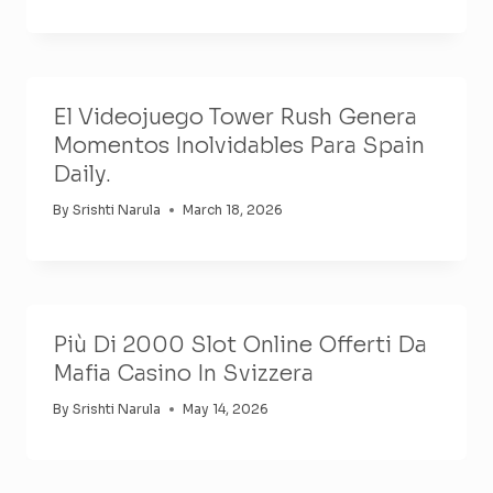
El Videojuego Tower Rush Genera
Momentos Inolvidables Para Spain
Daily.
By
Srishti Narula
March 18, 2026
Più Di 2000 Slot Online Offerti Da
Mafia Casino In Svizzera
By
Srishti Narula
May 14, 2026