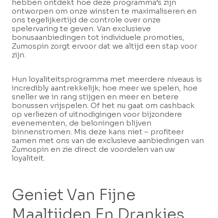
hebben ontdekt hoe deze programma’s zijn
ontworpen om onze winsten te maximaliseren en
ons tegelijkertijd de controle over onze
spelervaring te geven. Van exclusieve
bonusaanbiedingen tot individuele promoties,
Zumospin zorgt ervoor dat we altijd een stap voor
zijn.
Hun loyaliteitsprogramma met meerdere niveaus is
incredibly aantrekkelijk; hoe meer we spelen, hoe
sneller we in rang stijgen en meer en betere
bonussen vrijspelen. Of het nu gaat om cashback
op verliezen of uitnodigingen voor bijzondere
evenementen, de beloningen blijven
binnenstromen. Mis deze kans niet – profiteer
samen met ons van de exclusieve aanbiedingen van
Zumospin en zie direct de voordelen van uw
loyaliteit.
Geniet Van Fijne
Maaltijden En Drankjes.