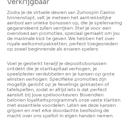
Verkrijgbaar
Zodra je de virtuele deuren van Zumospin Casino
binnenstapt, valt je meteen het aantrekkelijke
aanbod aan unieke bonussen op, die je spelervaring
gegarandeerd zullen verrijken. Stel je voor: een
overvloed aan promoties, speciaal gemaakt om jou
de maximale kick te geven. We hebben het over
royale welkomstpakketten, perfect toegesneden
op zowel beginnende als ervaren spelers.
Voel je gesterkt terwijl je depositobonussen
ontdekt die je startkapitaal verhogen, je
speelplezier verdubbelen en je kansen op grote
winsten verhogen. Specifieke promoties zijn
mogelijk gericht op je lievelings gokkasten of
tafelspellen, zodat er altijd iets is dat perfect
aansluit bij jouw spelvoorkeuren. Bovendien
belonen loyaliteitsprogramma’s onze vaste klanten
met essentiële voordelen. Laten we deze kansen
grijpen en met elke doordachte beslissing de
macht over ons spellot in eigen handen nemen.