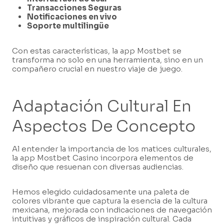
Transacciones Seguras
Notificaciones en vivo
Soporte multilingüe
Con estas características, la app Mostbet se
transforma no solo en una herramienta, sino en un
compañero crucial en nuestro viaje de juego.
Adaptación Cultural En
Aspectos De Concepto
Al entender la importancia de los matices culturales,
la app Mostbet Casino incorpora elementos de
diseño que resuenan con diversas audiencias.
Hemos elegido cuidadosamente una paleta de
colores vibrante que captura la esencia de la cultura
mexicana, mejorada con indicaciones de navegación
intuitivas y gráficos de inspiración cultural. Cada