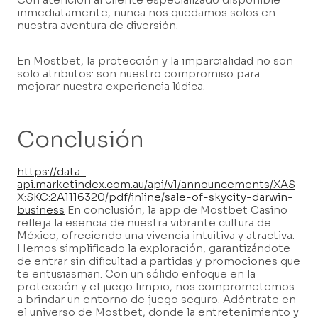
inmediatamente, nunca nos quedamos solos en
nuestra aventura de diversión.
En Mostbet, la protección y la imparcialidad no son
solo atributos: son nuestro compromiso para
mejorar nuestra experiencia lúdica.
Conclusión
https://data-
api.marketindex.com.au/api/v1/announcements/XAS
X:SKC:2A1116320/pdf/inline/sale-of-skycity-darwin-
business
En conclusión, la app de Mostbet Casino
refleja la esencia de nuestra vibrante cultura de
México, ofreciendo una vivencia intuitiva y atractiva.
Hemos simplificado la exploración, garantizándote
de entrar sin dificultad a partidas y promociones que
te entusiasman. Con un sólido enfoque en la
protección y el juego limpio, nos comprometemos
a brindar un entorno de juego seguro. Adéntrate en
el universo de Mostbet, donde la entretenimiento y