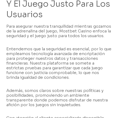
Y El Juego Justo Para Los
Usuarios
Para asegurar nuestra tranquilidad mientras gozamos
de la adrenalina del juego, Mostbet Casino enfoca la
seguridad y el juego justo para todos los usuarios.
Entendemos que la seguridad es esencial, por lo que
empleamos tecnología avanzada de encriptación
para proteger nuestros datos y transacciones
financieras. Nuestra plataforma se somete a
estrictas pruebas para garantizar que cada juego
funcione con justicia comprobable, lo que nos
brinda igualdad de condiciones.
Además, somos claros sobre nuestras políticas y
posibilidades, promoviendo un ambiente
transparente donde podemos disfrutar de nuestra
afición por los juegos sin inquietudes.
Con atención al cliente especializado disponible