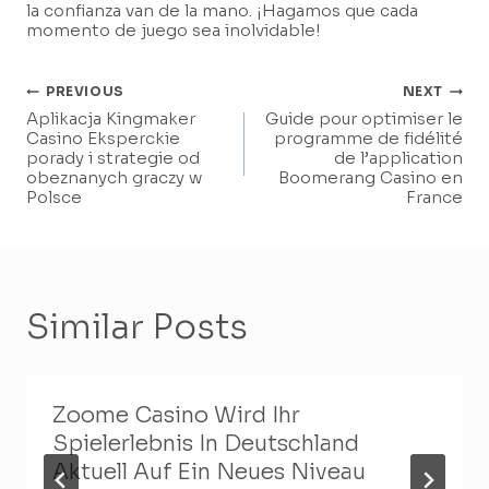
la confianza van de la mano. ¡Hagamos que cada
momento de juego sea inolvidable!
Post
PREVIOUS
NEXT
Aplikacja Kingmaker
Guide pour optimiser le
Navigation
Casino Eksperckie
programme de fidélité
porady i strategie od
de l’application
obeznanych graczy w
Boomerang Casino en
Polsce
France
Similar Posts
Zoome Casino Wird Ihr
Spielerlebnis In Deutschland
Aktuell Auf Ein Neues Niveau