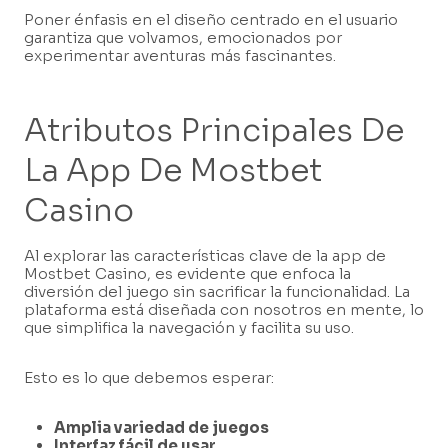
Poner énfasis en el diseño centrado en el usuario
garantiza que volvamos, emocionados por
experimentar aventuras más fascinantes.
Atributos Principales De
La App De Mostbet
Casino
Al explorar las características clave de la app de
Mostbet Casino, es evidente que enfoca la
diversión del juego sin sacrificar la funcionalidad. La
plataforma está diseñada con nosotros en mente, lo
que simplifica la navegación y facilita su uso.
Esto es lo que debemos esperar:
Amplia variedad de juegos
Interfaz fácil de usar