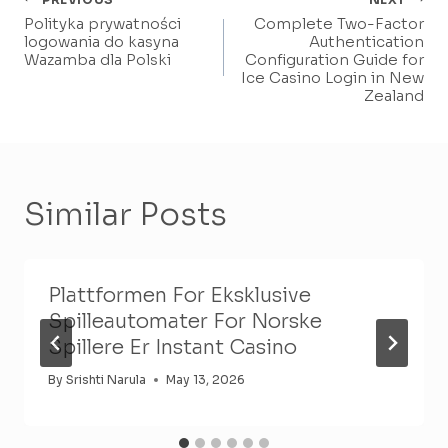
Post
Polityka prywatności
Complete Two-Factor
Navigation
logowania do kasyna
Authentication
Wazamba dla Polski
Configuration Guide for
Ice Casino Login in New
Zealand
Similar Posts
Plattformen For Eksklusive
Spilleautomater For Norske
Spillere Er Instant Casino
By
Srishti Narula
May 13, 2026