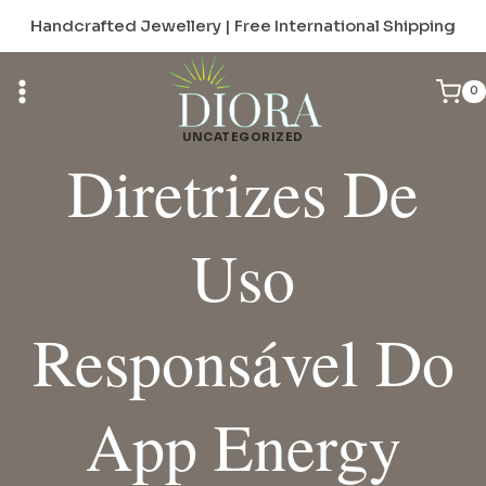
Skip
Handcrafted Jewellery | Free International Shipping
to
content
0
UNCATEGORIZED
Diretrizes De
Uso
Responsável Do
App Energy