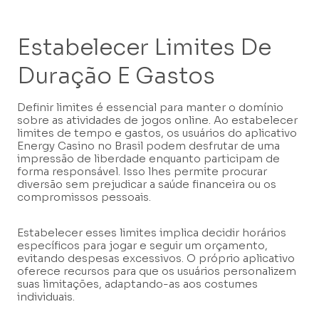
Estabelecer Limites De
Duração E Gastos
Definir limites é essencial para manter o domínio
sobre as atividades de jogos online. Ao estabelecer
limites de tempo e gastos, os usuários do aplicativo
Energy Casino no Brasil podem desfrutar de uma
impressão de liberdade enquanto participam de
forma responsável. Isso lhes permite procurar
diversão sem prejudicar a saúde financeira ou os
compromissos pessoais.
Estabelecer esses limites implica decidir horários
específicos para jogar e seguir um orçamento,
evitando despesas excessivos. O próprio aplicativo
oferece recursos para que os usuários personalizem
suas limitações, adaptando-as aos costumes
individuais.