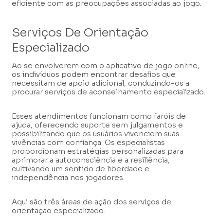
eficiente com as preocupações associadas ao jogo.
Serviços De Orientação
Especializado
Ao se envolverem com o aplicativo de jogo online,
os indivíduos podem encontrar desafios que
necessitam de apoio adicional, conduzindo-os a
procurar serviços de aconselhamento especializado.
Esses atendimentos funcionam como faróis de
ajuda, oferecendo suporte sem julgamentos e
possibilitando que os usuários vivenciem suas
vivências com confiança. Os especialistas
proporcionam estratégias personalizadas para
aprimorar a autoconsciência e a resiliência,
cultivando um sentido de liberdade e
independência nos jogadores.
Aqui são três áreas de ação dos serviços de
orientação especializado: