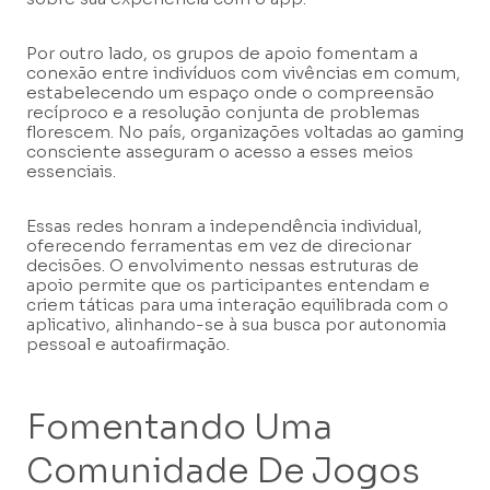
Por outro lado, os grupos de apoio fomentam a
conexão entre indivíduos com vivências em comum,
estabelecendo um espaço onde o compreensão
recíproco e a resolução conjunta de problemas
florescem. No país, organizações voltadas ao gaming
consciente asseguram o acesso a esses meios
essenciais.
Essas redes honram a independência individual,
oferecendo ferramentas em vez de direcionar
decisões. O envolvimento nessas estruturas de
apoio permite que os participantes entendam e
criem táticas para uma interação equilibrada com o
aplicativo, alinhando-se à sua busca por autonomia
pessoal e autoafirmação.
Fomentando Uma
Comunidade De Jogos