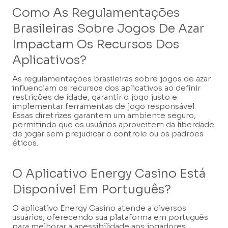
Como As Regulamentações
Brasileiras Sobre Jogos De Azar
Impactam Os Recursos Dos
Aplicativos?
As regulamentações brasileiras sobre jogos de azar
influenciam os recursos dos aplicativos ao definir
restrições de idade, garantir o jogo justo e
implementar ferramentas de jogo responsável.
Essas diretrizes garantem um ambiente seguro,
permitindo que os usuários aproveitem da liberdade
de jogar sem prejudicar o controle ou os padrões
éticos.
O Aplicativo Energy Casino Está
Disponível Em Português?
O aplicativo Energy Casino atende a diversos
usuários, oferecendo sua plataforma em português
para melhorar a acessibilidade aos jogadores