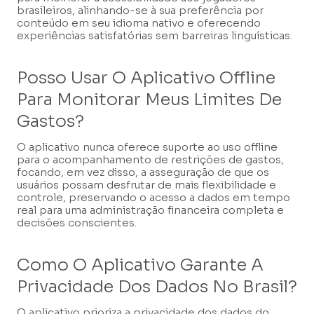
brasileiros, alinhando-se à sua preferência por
conteúdo em seu idioma nativo e oferecendo
experiências satisfatórias sem barreiras linguísticas.
Posso Usar O Aplicativo Offline
Para Monitorar Meus Limites De
Gastos?
O aplicativo nunca oferece suporte ao uso offline
para o acompanhamento de restrições de gastos,
focando, em vez disso, a asseguração de que os
usuários possam desfrutar de mais flexibilidade e
controle, preservando o acesso a dados em tempo
real para uma administração financeira completa e
decisões conscientes.
Como O Aplicativo Garante A
Privacidade Dos Dados No Brasil?
O aplicativo prioriza a privacidade dos dados do