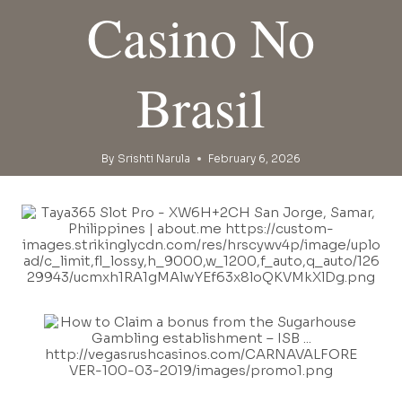
Casino No
Brasil
By
Srishti Narula
February 6, 2026