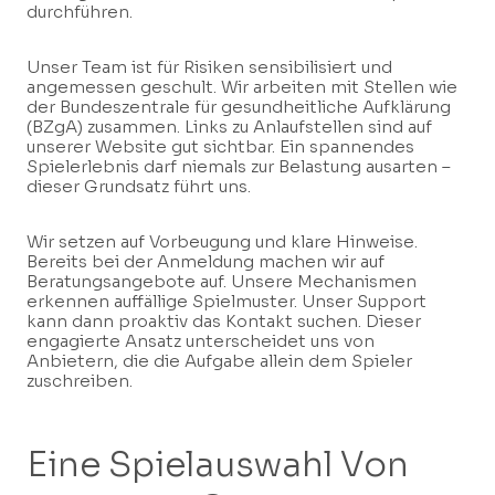
durchführen.
Unser Team ist für Risiken sensibilisiert und
angemessen geschult. Wir arbeiten mit Stellen wie
der Bundeszentrale für gesundheitliche Aufklärung
(BZgA) zusammen. Links zu Anlaufstellen sind auf
unserer Website gut sichtbar. Ein spannendes
Spielerlebnis darf niemals zur Belastung ausarten –
dieser Grundsatz führt uns.
Wir setzen auf Vorbeugung und klare Hinweise.
Bereits bei der Anmeldung machen wir auf
Beratungsangebote auf. Unsere Mechanismen
erkennen auffällige Spielmuster. Unser Support
kann dann proaktiv das Kontakt suchen. Dieser
engagierte Ansatz unterscheidet uns von
Anbietern, die die Aufgabe allein dem Spieler
zuschreiben.
Eine Spielauswahl Von