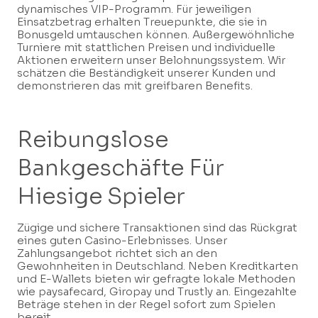
dynamisches VIP-Programm. Für jeweiligen
Einsatzbetrag erhalten Treuepunkte, die sie in
Bonusgeld umtauschen können. Außergewöhnliche
Turniere mit stattlichen Preisen und individuelle
Aktionen erweitern unser Belohnungssystem. Wir
schätzen die Beständigkeit unserer Kunden und
demonstrieren das mit greifbaren Benefits.
Reibungslose
Bankgeschäfte Für
Hiesige Spieler
Zügige und sichere Transaktionen sind das Rückgrat
eines guten Casino-Erlebnisses. Unser
Zahlungsangebot richtet sich an den
Gewohnheiten in Deutschland. Neben Kreditkarten
und E-Wallets bieten wir gefragte lokale Methoden
wie paysafecard, Giropay und Trustly an. Eingezahlte
Beträge stehen in der Regel sofort zum Spielen
bereit.