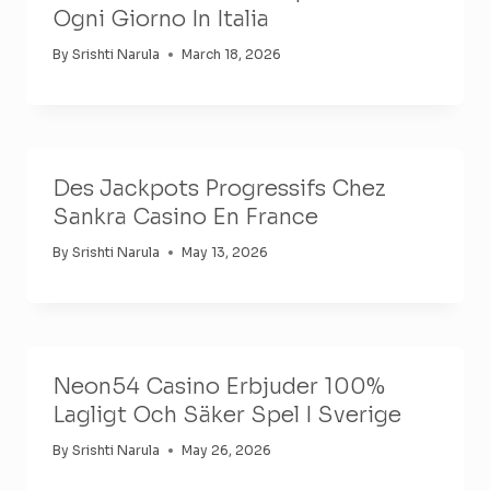
Ogni Giorno In Italia
By
Srishti Narula
March 18, 2026
Des Jackpots Progressifs Chez
Sankra Casino En France
By
Srishti Narula
May 13, 2026
Neon54 Casino Erbjuder 100%
Lagligt Och Säker Spel I Sverige
By
Srishti Narula
May 26, 2026