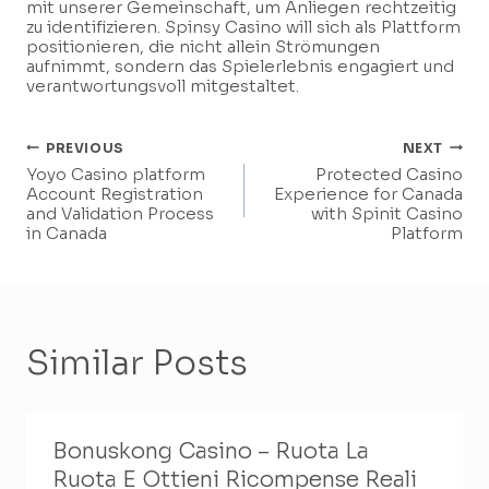
mit unserer Gemeinschaft, um Anliegen rechtzeitig
zu identifizieren. Spinsy Casino will sich als Plattform
positionieren, die nicht allein Strömungen
aufnimmt, sondern das Spielerlebnis engagiert und
verantwortungsvoll mitgestaltet.
Post
PREVIOUS
NEXT
Yoyo Casino platform
Protected Casino
Navigation
Account Registration
Experience for Canada
and Validation Process
with Spinit Casino
in Canada
Platform
Similar Posts
Bonuskong Casino – Ruota La
Ruota E Ottieni Ricompense Reali