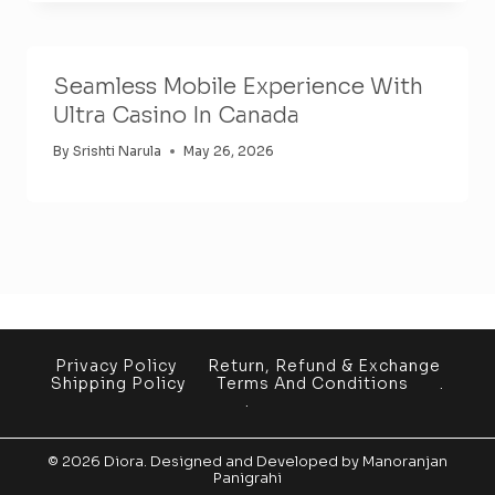
Seamless Mobile Experience With
Ultra Casino In Canada
By
Srishti Narula
May 26, 2026
Privacy Policy
Return, Refund & Exchange
Shipping Policy
Terms And Conditions
.
.
© 2026 Diora. Designed and Developed by
Manoranjan
Panigrahi