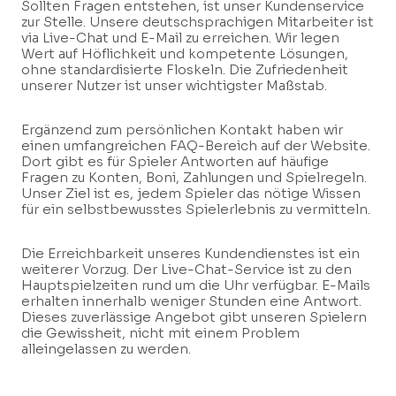
Sollten Fragen entstehen, ist unser Kundenservice
zur Stelle. Unsere deutschsprachigen Mitarbeiter ist
via Live-Chat und E-Mail zu erreichen. Wir legen
Wert auf Höflichkeit und kompetente Lösungen,
ohne standardisierte Floskeln. Die Zufriedenheit
unserer Nutzer ist unser wichtigster Maßstab.
Ergänzend zum persönlichen Kontakt haben wir
einen umfangreichen FAQ-Bereich auf der Website.
Dort gibt es für Spieler Antworten auf häufige
Fragen zu Konten, Boni, Zahlungen und Spielregeln.
Unser Ziel ist es, jedem Spieler das nötige Wissen
für ein selbstbewusstes Spielerlebnis zu vermitteln.
Die Erreichbarkeit unseres Kundendienstes ist ein
weiterer Vorzug. Der Live-Chat-Service ist zu den
Hauptspielzeiten rund um die Uhr verfügbar. E-Mails
erhalten innerhalb weniger Stunden eine Antwort.
Dieses zuverlässige Angebot gibt unseren Spielern
die Gewissheit, nicht mit einem Problem
alleingelassen zu werden.