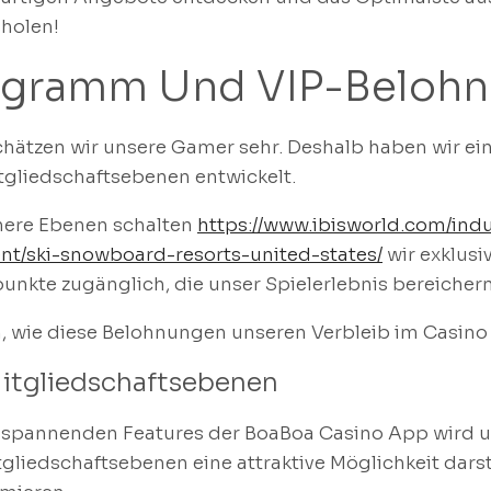
sholen!
ogramm Und VIP-Beloh
chätzen wir unsere Gamer sehr. Deshalb haben wir 
tgliedschaftsebenen entwickelt.
here Ebenen schalten
https://www.ibisworld.com/indu
nt/ski-snowboard-resorts-united-states/
wir exklusi
unkte zugänglich, die unser Spielerlebnis bereichern
n, wie diese Belohnungen unseren Verbleib im Casino
itgliedschaftsebenen
spannenden Features der BoaBoa Casino App wird uns
gliedschaftsebenen eine attraktive Möglichkeit darst