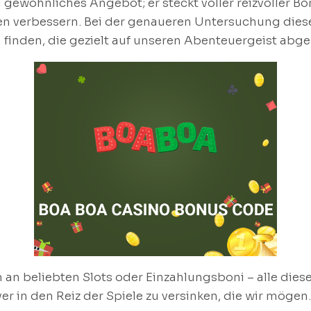
n gewöhnliches Angebot; er steckt voller reizvoller B
n verbessern. Bei der genaueren Untersuchung dies
 finden, die gezielt auf unseren Abenteuergeist abg
an beliebten Slots oder Einzahlungsboni – alle dies
ver in den Reiz der Spiele zu versinken, die wir mögen.