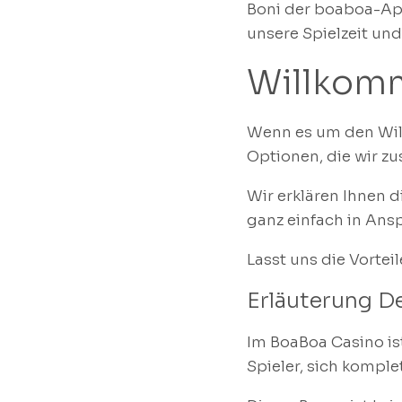
Boni der boaboa-App
unsere Spielzeit un
Willkom
Wenn es um den Wil
Optionen, die wir 
Wir erklären Ihnen d
ganz einfach in An
Lasst uns die Vortei
Erläuterung D
Im BoaBoa Casino i
Spieler, sich kompl