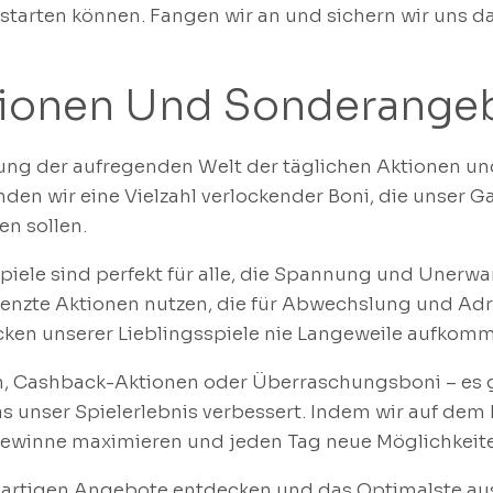
tarten können. Fangen wir an und sichern wir uns d
tionen Und Sonderange
ung der aufregenden Welt der täglichen Aktionen u
den wir eine Vielzahl verlockender Boni, die unser G
n sollen.
iele sind perfekt für alle, die Spannung und Unerw
renzte Aktionen nutzen, die für Abwechslung und Ad
cken unserer Lieblingsspiele nie Langeweile aufkomm
, Cashback-Aktionen oder Überraschungsboni – es 
as unser Spielerlebnis verbessert. Indem wir auf dem
Gewinne maximieren und jeden Tag neue Möglichkeit
oßartigen Angebote entdecken und das Optimalste a