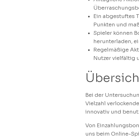
Überraschungsbon
Ein abgestuftes 
Punkten und maß
Spieler können 
herunterladen, e
Regelmäßige Aktu
Nutzer vielfältig
Übersich
Bei der Untersuchun
Vielzahl verlockende
innovativ und benut
Von Einzahlungsboni b
uns beim Online-Spi