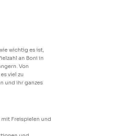
 wie wichtig es ist,
ielzahl an Boni in
längern. Von
s viel zu
en und ihr ganzes
mit Freispielen und
ktionen und