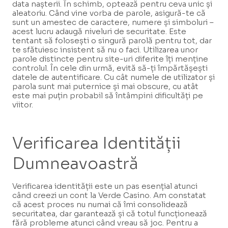
data nașterii. În schimb, optează pentru ceva unic și
aleatoriu. Când vine vorba de parole, asigură-te că
sunt un amestec de caractere, numere și simboluri –
acest lucru adaugă niveluri de securitate. Este
tentant să folosești o singură parolă pentru tot, dar
te sfătuiesc insistent să nu o faci. Utilizarea unor
parole distincte pentru site-uri diferite îți menține
controlul. În cele din urmă, evită să-ți împărtășești
datele de autentificare. Cu cât numele de utilizator și
parola sunt mai puternice și mai obscure, cu atât
este mai puțin probabil să întâmpini dificultăți pe
viitor.
Verificarea Identității
Dumneavoastră
Verificarea identității este un pas esențial atunci
când creezi un cont la Verde Casino. Am constatat
că acest proces nu numai că îmi consolidează
securitatea, dar garantează și că totul funcționează
fără probleme atunci când vreau să joc. Pentru a