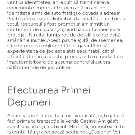
verifica identitatea, a trebuit să trimit câteva
documente importante, cum ar fi un act de
identitate emis de autorități și o dovadă a adresei.
Poate părea puțin plictisitor, dar odată ce am trimis
totul, răspunsul a fost prompt și am simțit un
sentiment de siguranță știind că contul meu este
protejat. Nu uita, furnizarea de detalii exacte evită
amânările inutile. Acest pas te ajută, de asemenea,
să conformezi reglementările, garantând că
experiența ta de joc este atât securizată, cât și
plăcută. Urmarea acestui proces este o modalitate
împuternicitoare de a asuma controlul asupra
călătoriei tale de joc online.
Efectuarea Primei
Depuneri
Acum că identitatea ta a fost verificată, ești gata să
faci prima ta tranzacție la Verde Casino. Am găsit
acest pas ușor și motivant. Mai întâi, conectează-te
la contul tău și accesează secțiunea „Casierie”. Vei