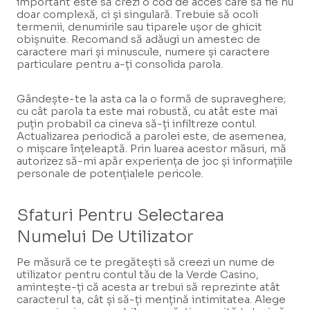
important este să crezi o cod de acces care să fie nu
doar complexă, ci și singulară. Trebuie să ocoli
termenii, denumirile sau tiparele ușor de ghicit
obișnuite. Recomand să adăugi un amestec de
caractere mari și minuscule, numere și caractere
particulare pentru a-ți consolida parola.
Gândește-te la asta ca la o formă de supraveghere;
cu cât parola ta este mai robustă, cu atât este mai
puțin probabil ca cineva să-ți infiltreze contul.
Actualizarea periodică a parolei este, de asemenea,
o mișcare înțeleaptă. Prin luarea acestor măsuri, mă
autorizez să-mi apăr experiența de joc și informațiile
personale de potențialele pericole.
Sfaturi Pentru Selectarea
Numelui De Utilizator
Pe măsură ce te pregătești să creezi un nume de
utilizator pentru contul tău de la Verde Casino,
amintește-ți că acesta ar trebui să reprezinte atât
caracterul ta, cât și să-ți mențină intimitatea. Alege