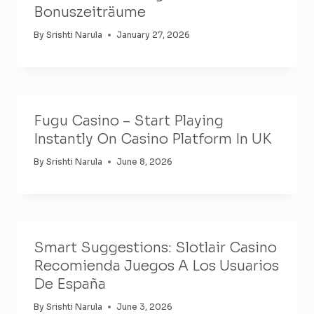
Bonuszeiträume
By
Srishti Narula
January 27, 2026
Fugu Casino – Start Playing
Instantly On Casino Platform In UK
By
Srishti Narula
June 8, 2026
Smart Suggestions: Slotlair Casino
Recomienda Juegos A Los Usuarios
De España
By
Srishti Narula
June 3, 2026