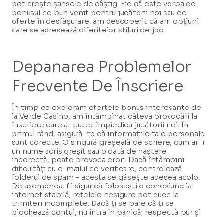
pot crește șansele de câștig. Fie că este vorba de
bonusul de bun venit pentru jucătorii noi sau de
oferte în desfășurare, am descoperit că am opțiuni
care se adresează diferitelor stiluri de joc.
Depanarea Problemelor
Frecvente De Înscriere
În timp ce exploram ofertele bonus interesante de
la Verde Casino, am întâmpinat câteva provocări la
înscriere care ar putea împiedica jucătorii noi. În
primul rând, asigură-te că informațiile tale personale
sunt corecte. O singură greșeală de scriere, cum ar fi
un nume scris greșit sau o dată de naștere
incorectă, poate provoca erori. Dacă întâmpini
dificultăți cu e-mailul de verificare, controlează
folderul de spam – acesta se găsește adesea acolo.
De asemenea, fii sigur că folosești o conexiune la
internet stabilă; rețelele nesigure pot duce la
trimiteri incomplete. Dacă ți se pare că ți se
blochează contul, nu intra în panică; respectă pur și