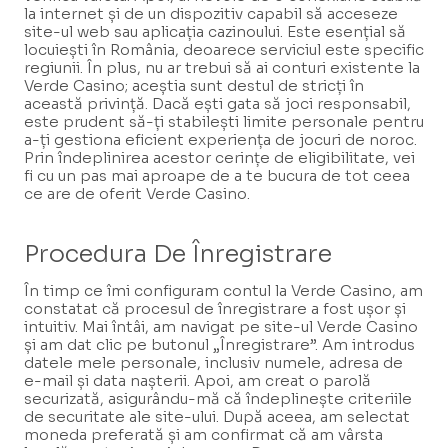
la internet și de un dispozitiv capabil să acceseze
site-ul web sau aplicația cazinoului. Este esențial să
locuiești în România, deoarece serviciul este specific
regiunii. În plus, nu ar trebui să ai conturi existente la
Verde Casino; aceștia sunt destul de stricți în
această privință. Dacă ești gata să joci responsabil,
este prudent să-ți stabilești limite personale pentru
a-ți gestiona eficient experiența de jocuri de noroc.
Prin îndeplinirea acestor cerințe de eligibilitate, vei
fi cu un pas mai aproape de a te bucura de tot ceea
ce are de oferit Verde Casino.
Procedura De Înregistrare
În timp ce îmi configuram contul la Verde Casino, am
constatat că procesul de înregistrare a fost ușor și
intuitiv. Mai întâi, am navigat pe site-ul Verde Casino
și am dat clic pe butonul „Înregistrare”. Am introdus
datele mele personale, inclusiv numele, adresa de
e-mail și data nașterii. Apoi, am creat o parolă
securizată, asigurându-mă că îndeplinește criteriile
de securitate ale site-ului. După aceea, am selectat
moneda preferată și am confirmat că am vârsta