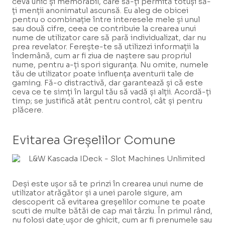
ceva unic și memorabil, care să-ți permită totuși să-
ți menții anonimatul ascunsă. Eu aleg de obicei
pentru o combinație între interesele mele și unul
sau două cifre, ceea ce contribuie la crearea unui
nume de utilizator care să pară individualizat, dar nu
prea revelator. Ferește-te să utilizezi informații la
îndemână, cum ar fi ziua de naștere sau propriul
nume, pentru a-ți spori siguranța. Nu omite, numele
tău de utilizator poate influența aventurii tale de
gaming. Fă-o distractivă, dar garantează și că este
ceva ce te simți în largul tău să vadă și alții. Acordă-ți
timp; se justifică atât pentru control, cât și pentru
plăcere.
Evitarea Greșelilor Comune
Deși este ușor să te prinzi în crearea unui nume de
utilizator atrăgător și a unei parole sigure, am
descoperit că evitarea greșelilor comune te poate
scuti de multe bătăi de cap mai târziu. În primul rând,
nu folosi date ușor de ghicit, cum ar fi prenumele sau