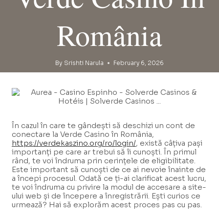
România
By
Srishti Narula
February 6, 2026
În cazul în care te gândești să deschizi un cont de
conectare la Verde Casino în România,
https://verdekaszino.org/ro/login/
, există câțiva pași
importanți pe care ar trebui să îi cunoști. În primul
rând, te voi îndruma prin cerințele de eligibilitate.
Este important să cunoști de ce ai nevoie înainte de
a începi procesul. Odată ce ți-ai clarificat acest lucru,
te voi îndruma cu privire la modul de accesare a site-
ului web și de începere a înregistrării. Ești curios ce
urmează? Hai să explorăm acest proces pas cu pas.