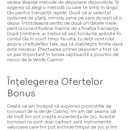
vedea diverse metode de depunere disponibile. Îți
sugerez să alegi o metodă cu care te simți în largul
tău pentru tranzacții rapide. După ce ai selectat
opțiunea de plată, introdu suma pe care dorești să o
depui. Întotdeauna verific de două ori datele mele
pentru corectitudine înainte de a finaliza tranzacția.
După trimitere, ar trebui să vezi fondurile apărute în
contul tău în scurt timp. Nu uita, tu deții controlul
asupra cheltuielilor tale, așa că stabilește limite dacă
este necesar. Efectuarea primei depuneri a fost ca
un pas important în lumea captivantă a jocurilor de
noroc de la Verde Casino!
Înțelegerea Ofertelor
Bonus
Odată ce am început să explorez promotiile de
bonusuri de la Verde Casino, mi-am dat seama cât
de mult îmi pot crește experiența de joc. Aceste
bonusuri nu sunt doar cadouri; sunt instrumente
valoroase care îmi pot extinde timpul de joc și îmi