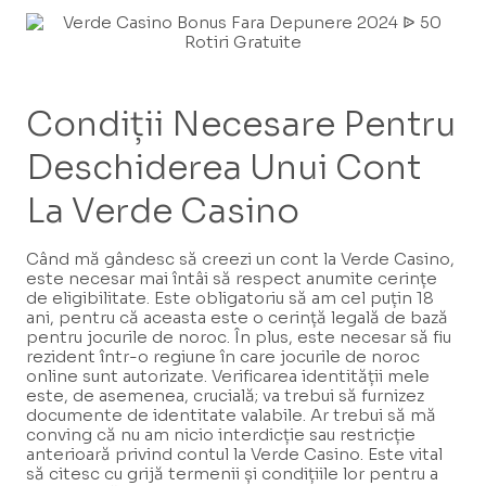
Condiții Necesare Pentru
Deschiderea Unui Cont
La Verde Casino
Când mă gândesc să creezi un cont la Verde Casino,
este necesar mai întâi să respect anumite cerințe
de eligibilitate. Este obligatoriu să am cel puțin 18
ani, pentru că aceasta este o cerință legală de bază
pentru jocurile de noroc. În plus, este necesar să fiu
rezident într-o regiune în care jocurile de noroc
online sunt autorizate. Verificarea identității mele
este, de asemenea, crucială; va trebui să furnizez
documente de identitate valabile. Ar trebui să mă
conving că nu am nicio interdicție sau restricție
anterioară privind contul la Verde Casino. Este vital
să citesc cu grijă termenii și condițiile lor pentru a