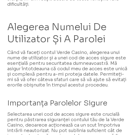
dificultăți.
Alegerea Numelui De
Utilizator Și A Parolei
Când vă faceți contul Verde Casino, alegerea unui
nume de utilizator și a unei cod de acces sigure este
esențială pentru securitatea dumneavoastră. Mă
asigur întotdeauna că codul meu de acces este unică
și complexă pentru a-mi proteja datele. Permiteți-
mi să vă ofer câteva sfaturi care să vă ajute să evitați
erorile obișnuite în timpul acestui procedeu.
Importanța Parolelor Sigure
Selectarea unei cod de acces sigure este crucială
pentru păstrarea siguranței contului tău de la Verde
Casino, deoarece acționează ca un scut împotriva
intrării neautorizat. Nu pot sublinia suficient cât de