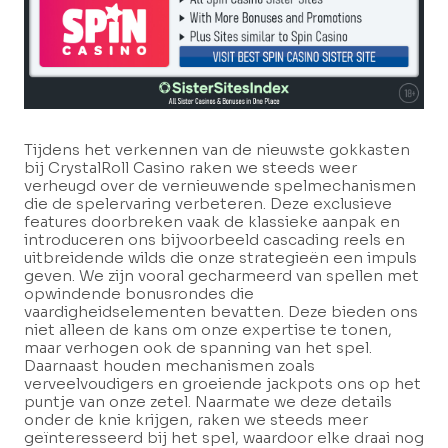
Tijdens het verkennen van de nieuwste gokkasten
bij CrystalRoll Casino raken we steeds weer
verheugd over de vernieuwende spelmechanismen
die de spelervaring verbeteren. Deze exclusieve
features doorbreken vaak de klassieke aanpak en
introduceren ons bijvoorbeeld cascading reels en
uitbreidende wilds die onze strategieën een impuls
geven. We zijn vooral gecharmeerd van spellen met
opwindende bonusrondes die
vaardigheidselementen bevatten. Deze bieden ons
niet alleen de kans om onze expertise te tonen,
maar verhogen ook de spanning van het spel.
Daarnaast houden mechanismen zoals
verveelvoudigers en groeiende jackpots ons op het
puntje van onze zetel. Naarmate we deze details
onder de knie krijgen, raken we steeds meer
geïnteresseerd bij het spel, waardoor elke draai nog