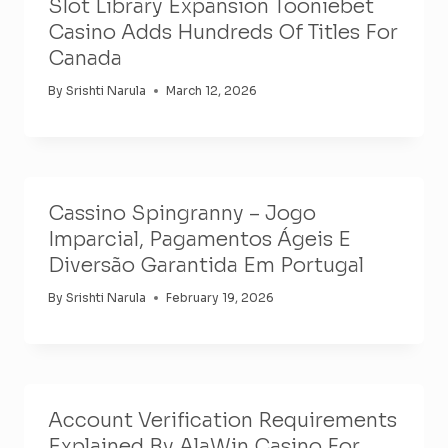
Slot Library Expansion Tooniebet
Casino Adds Hundreds Of Titles For
Canada
By
Srishti Narula
March 12, 2026
Cassino Spingranny – Jogo
Imparcial, Pagamentos Ágeis E
Diversão Garantida Em Portugal
By
Srishti Narula
February 19, 2026
Account Verification Requirements
Explained By AlaWin Casino For