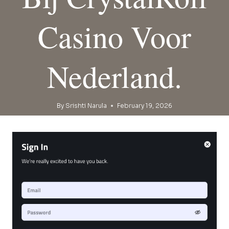
Casino Voor
Nederland.
By
Srishti Narula
February 19, 2026