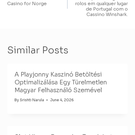
Navigation
Casino for Norge
rolos em qualquer lugar
de Portugal com o
Cassino Winshark.
Similar Posts
A Playjonny Kaszinó Betöltési
Optimalizálása Egy Türelmetlen
Magyar Felhasználó Szemével
By
Srishti Narula
June 4, 2026