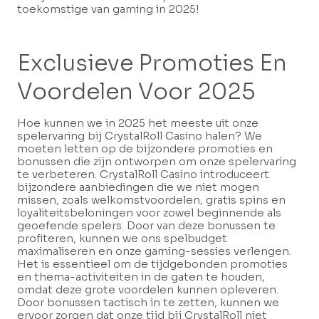
toekomstige van gaming in 2025!
Exclusieve Promoties En
Voordelen Voor 2025
Hoe kunnen we in 2025 het meeste uit onze
spelervaring bij CrystalRoll Casino halen? We
moeten letten op de bijzondere promoties en
bonussen die zijn ontworpen om onze spelervaring
te verbeteren. CrystalRoll Casino introduceert
bijzondere aanbiedingen die we niet mogen
missen, zoals welkomstvoordelen, gratis spins en
loyaliteitsbeloningen voor zowel beginnende als
geoefende spelers. Door van deze bonussen te
profiteren, kunnen we ons spelbudget
maximaliseren en onze gaming-sessies verlengen.
Het is essentieel om de tijdgebonden promoties
en thema-activiteiten in de gaten te houden,
omdat deze grote voordelen kunnen opleveren.
Door bonussen tactisch in te zetten, kunnen we
ervoor zorgen dat onze tijd bij CrystalRoll niet