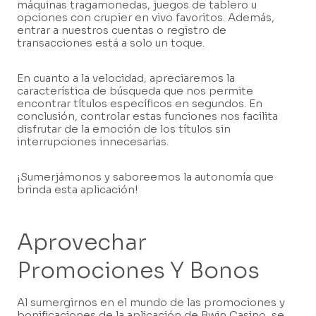
máquinas tragamonedas, juegos de tablero u
opciones con crupier en vivo favoritos. Además,
entrar a nuestros cuentas o registro de
transacciones está a solo un toque.
En cuanto a la velocidad, apreciaremos la
característica de búsqueda que nos permite
encontrar títulos específicos en segundos. En
conclusión, controlar estas funciones nos facilita
disfrutar de la emoción de los títulos sin
interrupciones innecesarias.
¡Sumerjámonos y saboreemos la autonomía que
brinda esta aplicación!
Aprovechar
Promociones Y Bonos
Al sumergirnos en el mundo de las promociones y
bonificaciones de la aplicación de Bwin Casino, se