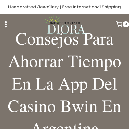
Skip
Handcrafted Jewellery | Free International Shipping
to
content
UNCATEGORIZED
0
Consejos Para
Ahorrar Tiempo
En La App Del
Casino Bwin En
Argentina