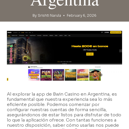
By
Srishti Narula
February 6, 2026
Al explorar la app de Bwin Casino en Argentina, es
fundamental que nuestra experiencia sea lo más
eficiente posible. Podemos comenzar por
configurar nuestras cuentas de forma sencilla,
asegurándonos de estar listos para disfrutar de todo
lo que la aplicación ofrece. Con tantas funciones a
nuestro disposición, saber cómo usarlas nos puede