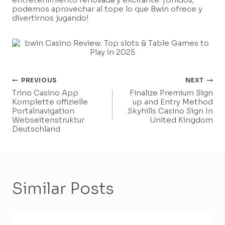
podemos aprovechar al tope lo que Bwin ofrece y
divertirnos jugando!
Post
PREVIOUS
NEXT
Trino Casino App
Finalize Premium Sign
Navigation
Komplette offizielle
up and Entry Method
Portalnavigation
Skyhills Casino Sign In
Webseitenstruktur
United Kingdom
Deutschland
Similar Posts