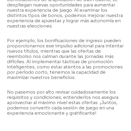
despliegan nuevas oportunidades para aumentar
nuestra experiencia de juego. Al examinar los
distintos tipos de bonos, podemos mejorar nuestra
experiencia de apuestas y lograr más autonomía en
nuestras elecciones.
Por ejemplo, los bonificaciones de ingreso pueden
proporcionarnos ese impulso adicional para intentar
nuevos títulos, mientras que las ofertas de
reembolso nos calman durante las jornadas más
difíciles. Al implementar tácticas de promoción
inteligentes, como estar atentos a las promociones
por período corto, tenemos la capacidad de
maximizar nuestros beneficios.
No pasemos por alto revisar cuidadosamente los
requisitos y condiciones; entenderlos nos asegura
aprovechar al máximo nivel estas ofertas. ¡Juntos,
podemos convertir cada sesión de juego en una
experiencia emocionante y gratificante!