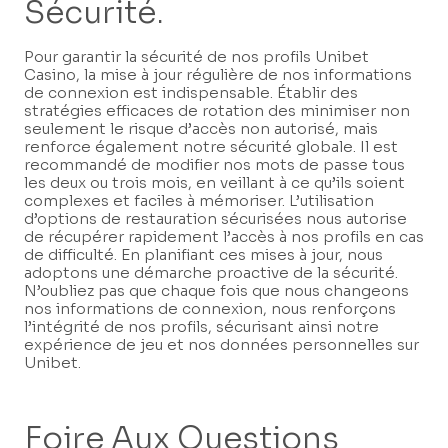
Sécurité.
Pour garantir la sécurité de nos profils Unibet
Casino, la mise à jour régulière de nos informations
de connexion est indispensable. Établir des
stratégies efficaces de rotation des minimiser non
seulement le risque d’accès non autorisé, mais
renforce également notre sécurité globale. Il est
recommandé de modifier nos mots de passe tous
les deux ou trois mois, en veillant à ce qu’ils soient
complexes et faciles à mémoriser. L’utilisation
d’options de restauration sécurisées nous autorise
de récupérer rapidement l’accès à nos profils en cas
de difficulté. En planifiant ces mises à jour, nous
adoptons une démarche proactive de la sécurité.
N’oubliez pas que chaque fois que nous changeons
nos informations de connexion, nous renforçons
l’intégrité de nos profils, sécurisant ainsi notre
expérience de jeu et nos données personnelles sur
Unibet.
Foire Aux Questions