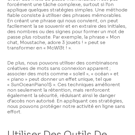
forcément une tâche complexe, surtout si l’on
applique quelques stratégies simples. Une méthode
fiable consiste à utiliser des phrases mémorables.
En créant une phrase qui nous convient, on peut
facilement la se souvenir et en extraire des initiales,
des nombres ou des signes pour former un mot de
passe plus robuste. Par exemple, la phrase « Mon
chat, Moustache, adore 3 jouets ! » peut se
transformer en « McWl3t ! ».
De plus, nous pouvons utiliser des combinaisons
créatives de mots sans connexion apparent ;
associer des mots comme « soleil », « océan » et
« piano » peut donner un effet unique, tel que
« SunOceanPiano1$ ». Ces techniques améliorent
non seulement la rétention, mais renforcent
également la sécurité, réduisant ainsi le danger
d’accès non autorisé. En appliquant ces stratégies,
nous pouvons protéger notre activité en ligne sans
effort.
Utiliser Des Outils De