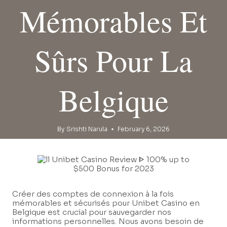
Mémorables Et
Sûrs Pour La
Belgique
By
Srishti Narula
February 6, 2026
Créer des comptes de connexion à la fois
mémorables et sécurisés pour Unibet Casino en
Belgique est crucial pour sauvegarder nos
informations personnelles. Nous avons besoin de