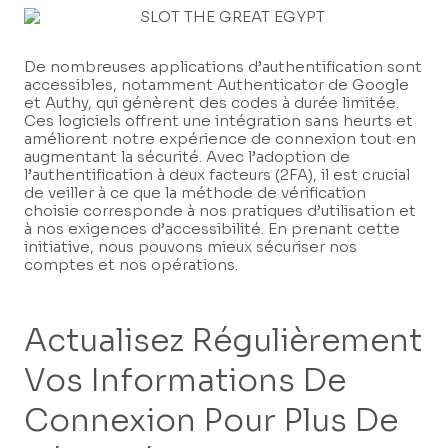
De nombreuses applications d’authentification sont
accessibles, notamment Authenticator de Google
et Authy, qui génèrent des codes à durée limitée.
Ces logiciels offrent une intégration sans heurts et
améliorent notre expérience de connexion tout en
augmentant la sécurité. Avec l’adoption de
l’authentification à deux facteurs (2FA), il est crucial
de veiller à ce que la méthode de vérification
choisie corresponde à nos pratiques d’utilisation et
à nos exigences d’accessibilité. En prenant cette
initiative, nous pouvons mieux sécuriser nos
comptes et nos opérations.
Actualisez Régulièrement
Vos Informations De
Connexion Pour Plus De