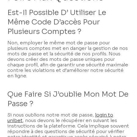
Est-Il Possible D’ Utiliser Le
Même Code D’accès Pour
Plusieurs Comptes ?
Non, employer le même mot de passe pour
plusieurs comptes met en danger la gestion de nos
mots de passe et la sécurité de nos profils. Nous
devons créer des mots de passe uniques pour
chaque profil, afin de garantir une sécurité maximale
contre les violations et d’améliorer notre sécurité
en ligne.
Que Faire Si J’oublie Mon Mot De
Passe ?
Si nous oublions notre mot de passe,
login to
unibet
, nous devons le récupérer en suivant les
instructions de la plateforme. Cela implique souvent
répondre à des questions de sécurité pour vérifier
notre identité et garantir un accès sécurisé à notre