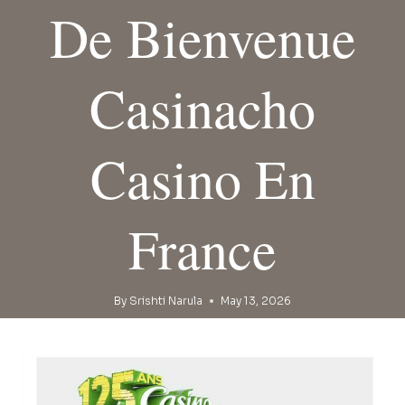
De Bienvenue
Casinacho
Casino En
France
By
Srishti Narula
May 13, 2026