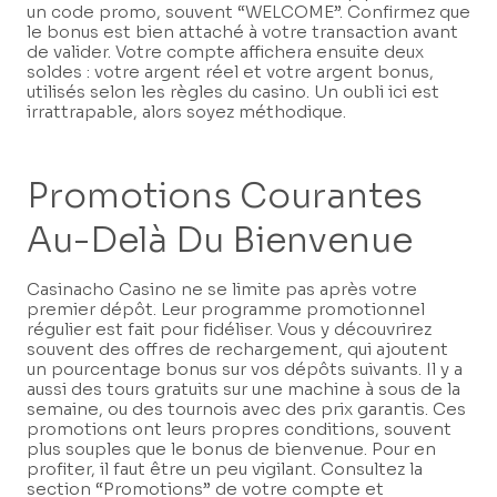
un code promo, souvent “WELCOME”. Confirmez que
le bonus est bien attaché à votre transaction avant
de valider. Votre compte affichera ensuite deux
soldes : votre argent réel et votre argent bonus,
utilisés selon les règles du casino. Un oubli ici est
irrattrapable, alors soyez méthodique.
Promotions Courantes
Au-Delà Du Bienvenue
Casinacho Casino ne se limite pas après votre
premier dépôt. Leur programme promotionnel
régulier est fait pour fidéliser. Vous y découvrirez
souvent des offres de rechargement, qui ajoutent
un pourcentage bonus sur vos dépôts suivants. Il y a
aussi des tours gratuits sur une machine à sous de la
semaine, ou des tournois avec des prix garantis. Ces
promotions ont leurs propres conditions, souvent
plus souples que le bonus de bienvenue. Pour en
profiter, il faut être un peu vigilant. Consultez la
section “Promotions” de votre compte et