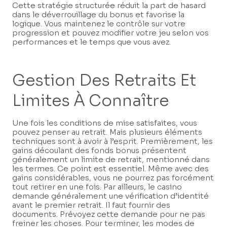
Cette stratégie structurée réduit la part de hasard
dans le déverrouillage du bonus et favorise la
logique. Vous maintenez le contrôle sur votre
progression et pouvez modifier votre jeu selon vos
performances et le temps que vous avez.
Gestion Des Retraits Et
Limites À Connaître
Une fois les conditions de mise satisfaites, vous
pouvez penser au retrait. Mais plusieurs éléments
techniques sont à avoir à l’esprit. Premièrement, les
gains découlant des fonds bonus présentent
généralement un limite de retrait, mentionné dans
les termes. Ce point est essentiel. Même avec des
gains considérables, vous ne pourrez pas forcément
tout retirer en une fois. Par ailleurs, le casino
demande généralement une vérification d’identité
avant le premier retrait. Il faut fournir des
documents. Prévoyez cette demande pour ne pas
freiner les choses. Pour terminer, les modes de