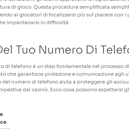
tura di gioco. Questa procedura semplificata semplifi
ndo ai giocatori di focalizzarsi più sul piacere con i 
che impantanarsi in difficoltà.
 Del Tuo Numero Di Tele
ro di telefono è un step fondamentale nel processo di
to che garantisce protezione e comunicazione agli u
a del numero di telefono aiuta a proteggere gli accou
empestive dal casinò. Ecco cosa possono aspettarsi gli
ce
ice