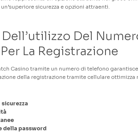
un’superiore sicurezza e opzioni attraenti.
Dell’utilizzo Del Numer
Per La Registrazione
atch Casino tramite un numero di telefono garantisce
grazione della registrazione tramite cellulare ottimizz
 sicurezza
ità
tanee
e della password