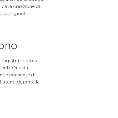
ca la creazione di
propri giochi
fono
 registrazione su
tenti. Questa
nt e consente di
 utenti durante la