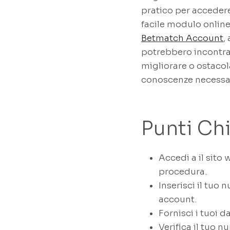
pratico per accedere
facile modulo online
Betmatch Account
,
potrebbero incontrar
migliorare o ostacol
conoscenze necessari
Punti Ch
Accedi a il sito
procedura.
Inserisci il tuo
account.
Fornisci i tuoi d
Verifica il tuo 