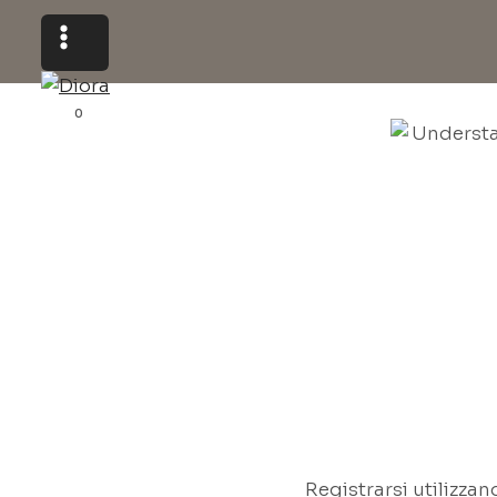
0
Registrarsi utilizza