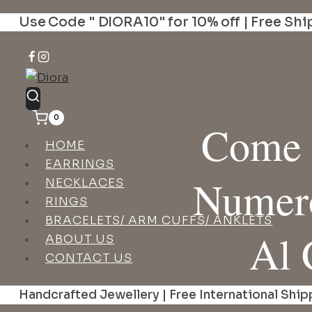
Skip
Use Code " DIORA10" for 10% off | Free Sh
to
content
0
Come R
HOME
EARRINGS
Numero
NECKLACES
RINGS
BRACELETS/ ARM CUFFS/ ANKLETS
Al 
ABOUT US
CONTACT US
Handcrafted Jewellery | Free International Ship