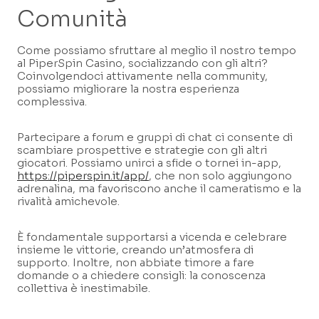
Comunità
Come possiamo sfruttare al meglio il nostro tempo
al PiperSpin Casino, socializzando con gli altri?
Coinvolgendoci attivamente nella community,
possiamo migliorare la nostra esperienza
complessiva.
Partecipare a forum e gruppi di chat ci consente di
scambiare prospettive e strategie con gli altri
giocatori. Possiamo unirci a sfide o tornei in-app,
https://piperspin.it/app/
, che non solo aggiungono
adrenalina, ma favoriscono anche il cameratismo e la
rivalità amichevole.
È fondamentale supportarsi a vicenda e celebrare
insieme le vittorie, creando un’atmosfera di
supporto. Inoltre, non abbiate timore a fare
domande o a chiedere consigli: la conoscenza
collettiva è inestimabile.