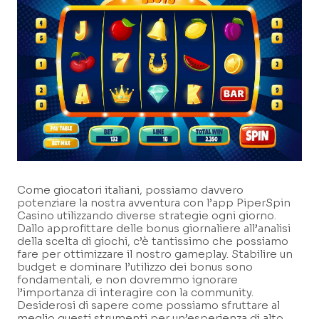
Come giocatori italiani, possiamo davvero
potenziare la nostra avventura con l’app PiperSpin
Casino utilizzando diverse strategie ogni giorno.
Dallo approfittare delle bonus giornaliere all’analisi
della scelta di giochi, c’è tantissimo che possiamo
fare per ottimizzare il nostro gameplay. Stabilire un
budget e dominare l’utilizzo dei bonus sono
fondamentali, e non dovremmo ignorare
l’importanza di interagire con la community.
Desiderosi di sapere come possiamo sfruttare al
meglio questi strumenti per un’esperienza di alto