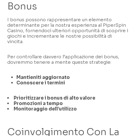
Bonus
I bonus possono rappresentare un elemento
determinante per la nostra esperienza al PiperSpin
Casino, fornendoci ulteriori opportunità di scoprire i
giochi e incrementare le nostre possibilità di
vincita.
Per controllare davvero l’applicazione dei bonus,
dovremmo tenere a mente queste strategie:
Mantieniti aggiornato
Conoscere i termini
Prioritizzare i bonus di alto valore
Promozioni a tempo
Monitoraggio dell’utilizzo
Coinvolgimento Con La