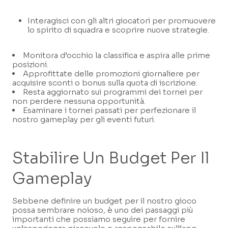
Interagisci con gli altri giocatori per promuovere
lo spirito di squadra e scoprire nuove strategie.
Monitora d’occhio la classifica e aspira alle prime
posizioni.
Approfittate delle promozioni giornaliere per
acquisire sconti o bonus sulla quota di iscrizione.
Resta aggiornato sui programmi dei tornei per
non perdere nessuna opportunità.
Esaminare i tornei passati per perfezionare il
nostro gameplay per gli eventi futuri.
Stabilire Un Budget Per Il
Gameplay
Sebbene definire un budget per il nostro gioco
possa sembrare noioso, è uno dei passaggi più
importanti che possiamo seguire per fornire