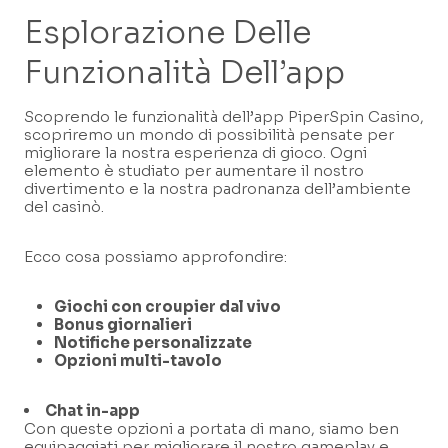
Esplorazione Delle
Funzionalità Dell’app
Scoprendo le funzionalità dell’app PiperSpin Casino,
scopriremo un mondo di possibilità pensate per
migliorare la nostra esperienza di gioco. Ogni
elemento è studiato per aumentare il nostro
divertimento e la nostra padronanza dell’ambiente
del casinò.
Ecco cosa possiamo approfondire:
Giochi con croupier dal vivo
Bonus giornalieri
Notifiche personalizzate
Opzioni multi-tavolo
Chat in-app
Con queste opzioni a portata di mano, siamo ben
equipaggiati per migliorare il nostro gameplay e