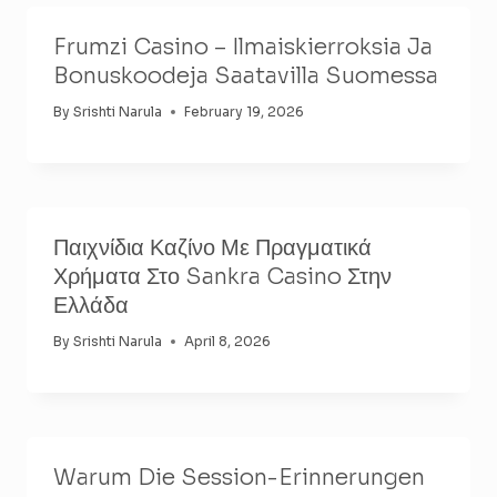
Frumzi Casino – Ilmaiskierroksia Ja
Bonuskoodeja Saatavilla Suomessa
By
Srishti Narula
February 19, 2026
Παιχνίδια Καζίνο Με Πραγματικά
Χρήματα Στο Sankra Casino Στην
Ελλάδα
By
Srishti Narula
April 8, 2026
Warum Die Session-Erinnerungen