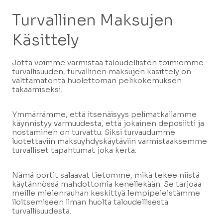
Turvallinen Maksujen
Käsittely
Jotta voimme varmistaa taloudellisten toimiemme
turvallisuuden, turvallinen maksujen käsittely on
välttämätöntä huolettoman pelikokemuksen
takaamiseksi.
Ymmärrämme, että itsenäisyys pelimatkallamme
käynnistyy varmuudesta, että jokainen deposiitti ja
nostaminen on turvattu. Siksi turvaudumme
luotettaviin maksuyhdyskäytäviin varmistaaksemme
turvalliset tapahtumat joka kerta.
Nämä portit salaavat tietomme, mikä tekee niistä
käytännössä mahdottomia kenellekään. Se tarjoaa
meille mielenrauhan keskittyä lempipeleistämme
iloitsemiseen ilman huolta taloudellisesta
turvallisuudesta.