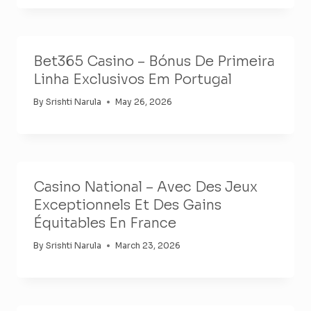
Bet365 Casino – Bónus De Primeira
Linha Exclusivos Em Portugal
By
Srishti Narula
May 26, 2026
Casino National – Avec Des Jeux
Exceptionnels Et Des Gains
Équitables En France
By
Srishti Narula
March 23, 2026