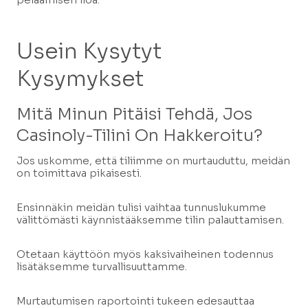
Usein Kysytyt
Kysymykset
Mitä Minun Pitäisi Tehdä, Jos
Casinoly-Tilini On Hakkeroitu?
Jos uskomme, että tiliimme on murtauduttu, meidän
on toimittava pikaisesti.
Ensinnäkin meidän tulisi vaihtaa tunnuslukumme
välittömästi käynnistääksemme tilin palauttamisen.
Otetaan käyttöön myös kaksivaiheinen todennus
lisätäksemme turvallisuuttamme.
Murtautumisen raportointi tukeen edesauttaa