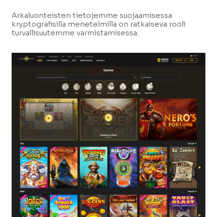
Arkaluonteisten tietojemme suojaamisessa
kryptografisilla menetelmillä on ratkaiseva rooli
turvallisuutemme varmistamisessa.