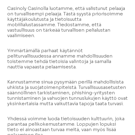
Casinoly Casinolla luotamme, että valistunut pelaaja
on turvallisempi pelaaja. Tästä syystä priorisoimme
käyttäjäkoulutusta ja tietoisuutta
mobiilialustassamme. Tiedostamme, että
vastuullisuus on tärkeää turvallisen pelialustan
vaalimiseen.
Ymmärtämällä parhaat käytännöt
peliturvallisuudessa annamme mahdollisuuden
toistemme tehdä tietoisia valintoja ja samalla
nauttia vapaasta pelaamisesta.
Kannustamme sinua pysymään perillä mahdollisista
uhkista ja suojatoimenpiteistä. Turvallisuusasetusten
säännöllinen tarkistaminen, phishing-yritysten
tunnistaminen ja vahvojen tunnuslukujen käyttö ovat
yksinkertaisia mutta vaikuttavia tapoja taata turvasi.
Yhdessä voimme luoda tietoisuuden kulttuurin, joka
parantaa pelikokemustamme. Loppujen lopuksi
tieto ei ainoastaan turvaa meitä, vaan myös lisää
pelaamisen iloa.