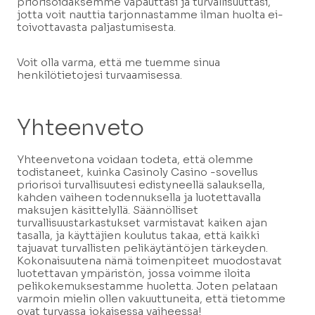
priorisoidaksemme vapauttasi ja turvallisuuttasi,
jotta voit nauttia tarjonnastamme ilman huolta ei-
toivottavasta paljastumisesta.
Voit olla varma, että me tuemme sinua
henkilötietojesi turvaamisessa.
Yhteenveto
Yhteenvetona voidaan todeta, että olemme
todistaneet, kuinka Casinoly Casino -sovellus
priorisoi turvallisuutesi edistyneellä salauksella,
kahden vaiheen todennuksella ja luotettavalla
maksujen käsittelyllä. Säännölliset
turvallisuustarkastukset varmistavat kaiken ajan
tasalla, ja käyttäjien koulutus takaa, että kaikki
tajuavat turvallisten pelikäytäntöjen tärkeyden.
Kokonaisuutena nämä toimenpiteet muodostavat
luotettavan ympäristön, jossa voimme iloita
pelikokemuksestamme huoletta. Joten pelataan
varmoin mielin ollen vakuuttuneita, että tietomme
ovat turvassa jokaisessa vaiheessa!