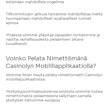
estämään mahdollisia ongelmia.
Tilitoimintojen jatkuva tarkastelu mahdollistaa meitä
huomaamaan mahdolliset epätavalliset toimet
ajoissa.
Yhdessä voimme ylläpitää vapauden tunteemme ja
nauttia rauhallisuudesta pelaamisen aikana
turvallisesti.
Voinko Pelata Nimettömänä
Casinolyn Mobiiliapplikaatiolla?
Voimme ilman muuta pelata nimettömästi Casinolyn
mobiiliapplikaatiossa.
Yksityisyysominaisuuksiensa ansiosta voimme kokea
nimettömästä pelaamisesta säilyttäen samalla
yksityiset tietomme suojassa.