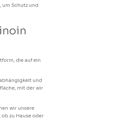
d, um Schutz und
inoin
form, die auf ein
Unabhängigkeit und
läche, mit der wir
nen wir unsere
, ob zu Hause oder