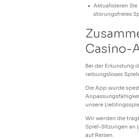
Aktualisieren Si
störungsfreies Sp
Zusamme
Casino-
Bei der Erkundung d
reibungsloses Spiele
Die App wurde spezi
Anpassungsfähigkeit.
unsere Lieblingsspi
Wir werden die trag
Spiel-Sitzungen an 
auf Reisen.