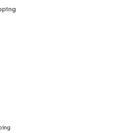
ipping
in Casino App
ad-Links Und Offi
rcen Für Germani
ruary 6, 2026
ping