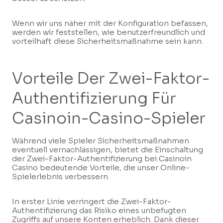
Wenn wir uns näher mit der Konfiguration befassen,
werden wir feststellen, wie benutzerfreundlich und
vorteilhaft diese Sicherheitsmaßnahme sein kann.
Vorteile Der Zwei-Faktor-
Authentifizierung Für
Casinoin-Casino-Spieler
Während viele Spieler Sicherheitsmaßnahmen
eventuell vernachlässigen, bietet die Einschaltung
der Zwei-Faktor-Authentifizierung bei Casinoin
Casino bedeutende Vorteile, die unser Online-
Spielerlebnis verbessern.
In erster Linie verringert die Zwei-Faktor-
Authentifizierung das Risiko eines unbefugten
Zugriffs auf unsere Konten erheblich. Dank dieser