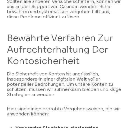
Sollten alle anderen Versuche scheitern, können wir
uns an den Support von Casinoin wenden. Ruhe
bewahren und systematisch vorgehen hilft uns,
diese Probleme effizient zu lösen.
Bewährte Verfahren Zur
Aufrechterhaltung Der
Kontosicherheit
Die Sicherheit von Konten ist unerlässlich,
insbesondere in einer digitalen Welt voller
potenzieller Bedrohungen. Um unsere Konten zu
schützen, müssen wir aufmerksam bleiben und kluge
Strategien anwenden.
Hier sind einige erprobte Vorgehensweisen, die wir
anwenden können: