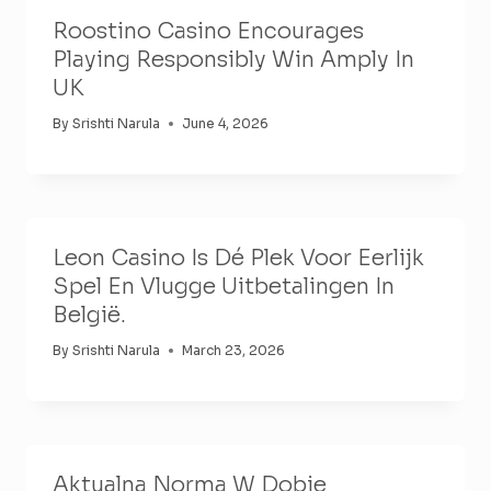
Roostino Casino Encourages
Playing Responsibly Win Amply In
UK
By
Srishti Narula
June 4, 2026
Leon Casino Is Dé Plek Voor Eerlijk
Spel En Vlugge Uitbetalingen In
België.
By
Srishti Narula
March 23, 2026
Aktualna Norma W Dobie