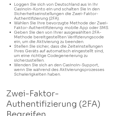
Loggen Sie sich von Deutschland aus in Ihr
Casinoin-Konto ein und schalten Sie in den
Sicherheitseinstellungen die Zwei-Faktor-
Authentifizierung (2FA).
Wählen Sie Ihre bevorzugte Methode der Zwei-
Faktor-Authentifizierung: mobile App oder SMS.
Geben Sie den von Ihrer ausgewählten 2FA-
Methode bereitgestellten Verifizierungscode
ein, um die Aktivierung zu beenden.
Stellen Sie sicher, dass die Zeiteinstellungen
Ihres Geräts auf automatisch eingestellt sind,
um eine richtige Codegenerierung zu
sicherzustellen.
Wenden Sie sich an den Casinoin-Support,
wenn Sie während des Aktivierungsprozesses
Schwierigkeiten haben.
Zwei-Faktor-
Authentifizierung (2FA)
Begreifen