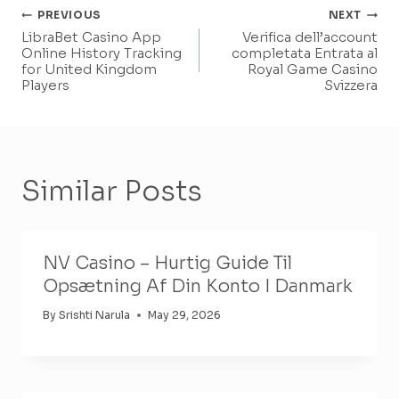
Post
PREVIOUS
NEXT
LibraBet Casino App
Verifica dell’account
Navigation
Online History Tracking
completata Entrata al
for United Kingdom
Royal Game Casino
Players
Svizzera
Similar Posts
NV Casino – Hurtig Guide Til
Opsætning Af Din Konto I Danmark
By
Srishti Narula
May 29, 2026