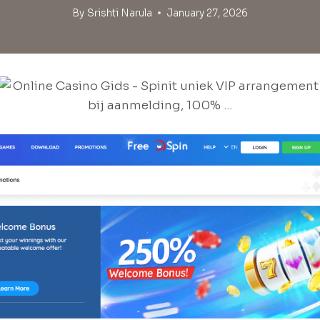
By
Srishti Narula
January 27, 2026