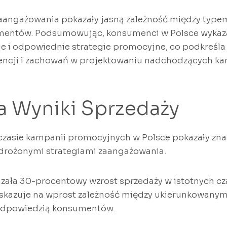
zaangażowania pokazały jasną zależność między type
entów. Podsumowując, konsumenci w Polsce wykazal
e i odpowiednie strategie promocyjne, co podkreśl
encji i zachowań w projektowaniu nadchodzących ka
 Wyniki Sprzedaży
czasie kampanii promocyjnych w Polsce pokazały zna
wdrożonymi strategiami zaangażowania.
zała 30-procentowy wzrost sprzedaży w istotnych c
skazuje na wprost zależność między ukierunkowanymi
odpowiedzią konsumentów.