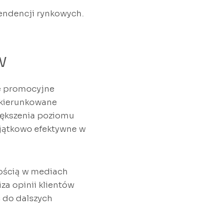
tendencji rynkowych.
w
ie promocyjne
 ukierunkowane
ększenia poziomu
yjątkowo efektywne w
ością w mediach
za opinii klientów
c do dalszych