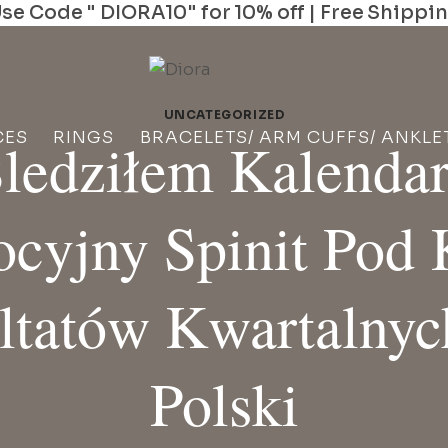
se Code " DIORA10" for 10% off | Free Shippi
UNCATEGORIZED
CES
RINGS
BRACELETS/ ARM CUFFS/ ANKLE
ledziłem Kalenda
cyjny Spinit Pod
ltatów Kwartalnyc
Polski