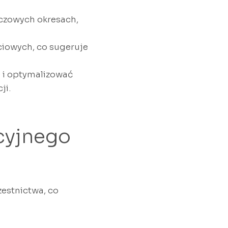
czowych okresach,
ciowych, co sugeruje
 i optymalizować
ji.
cyjnego
estnictwa, co