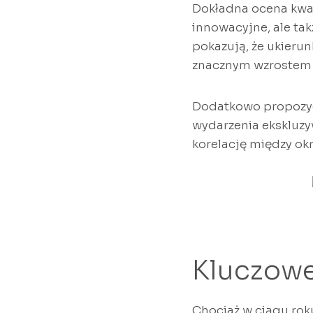
Dokładna ocena kwar
innowacyjne, ale ta
pokazują, że ukier
znacznym wzrostem 
Dodatkowo propozycj
wydarzenia ekskluzyw
korelację między ok
Kluczowe
Chociaż w ciągu rok