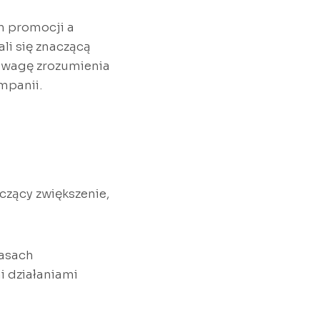
m promocji a
i się znaczącą
a wagę zrozumienia
mpanii.
czący zwiększenie,
zasach
 działaniami