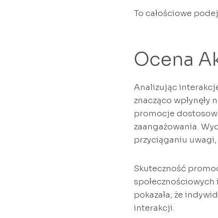
To całościowe podej
Ocena A
Analizując interakc
znacząco wpłynęły n
promocje dostosowa
zaangażowania. Wyda
przyciąganiu uwagi
Skuteczność promoc
społecznościowych i 
pokazała, że indywi
interakcji.