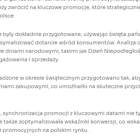
ży zwrócić na kluczowe promocje, które strategicznie
olsce.
 były dokładnie przygotowane, używając święta pań
ksymalizować dotarcie wśród konsumentów. Analiza c
e dniami narodowymi, takimi jak Dzień Niepodległoś
gażowania i sprzedaży.
dzone w okresie świątecznym przygotowano tak, aby 
niami zakupowymi, co umożliwiło na skuteczne przyci
c, synchronizacja promocji z kluczowymi datami nie t
e także zoptymalizowała wskaźniki konwersji, co wsk
i promocyjnych na polskim rynku.