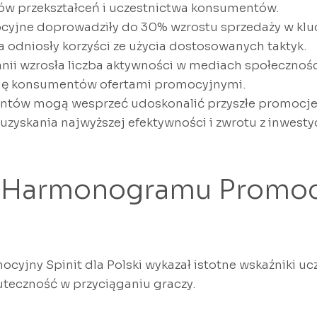
ów przekształceń i uczestnictwa konsumentów.
cyjne doprowadziły do 30% wzrostu sprzedaży w klu
 odniosły korzyści ze użycia dostosowanych taktyk.
nii wzrosła liczba aktywności w mediach społecznoś
gę konsumentów ofertami promocyjnymi.
ntów mogą wesprzeć udoskonalić przyszłe promocje
 uzyskania najwyższej efektywności i zwrotu z inwestyc
d Harmonogramu Promo
jny Spinit dla Polski wykazał istotne wskaźniki ucz
uteczność w przyciąganiu graczy.