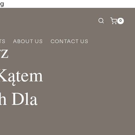
ng
0
TS
ABOUT US
CONTACT US
rz
 Kątem
h Dla