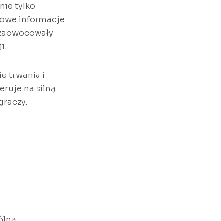
nie tylko
zowe informacje
 zaowocowały
i.
e trwania i
eruje na silną
graczy.
ólną