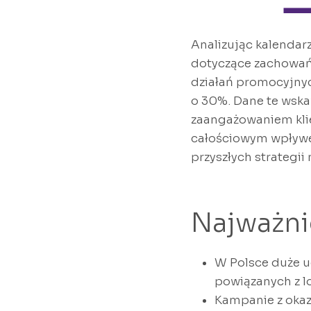
Analizując kalenda
dotyczące zachowań
działań promocyjnyc
o 30%. Dane te wska
zaangażowaniem klie
całościowym wpływem
przyszłych strategi
Najważni
W Polsce duże u
powiązanych z l
Kampanie z okaz