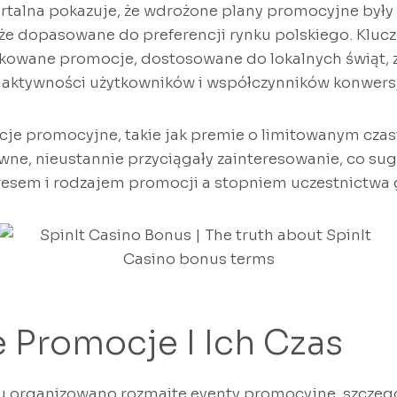
talna pokazuje, że wdrożone plany promocyjne były 
kże dopasowane do preferencji rynku polskiego. Kluc
unkowane promocje, dostosowane do lokalnych świąt,
aktywności użytkowników i współczynników konwersj
e promocyjne, takie jak premie o limitowanym czasi
ne, nieustannie przyciągały zainteresowanie, co sug
resem i rodzajem promocji a stopniem uczestnictwa 
 Promocje I Ich Czas
u organizowano rozmaite eventy promocyjne, szczeg