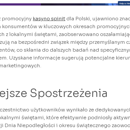
rz promocyjny
kasyno spinit
dla Polski, ujawniono zna
 konsumentów w kluczowych okresach promocyjnych.
h z lokalnymi świętami, zaobserwowano oszałamiają
zują na bezpośredni związek między przemyślanym cz
ntów, co skłania do dalszych badań nad specyficzny
. Uzyskane informacje sugerują potencjalne kierun
i marketingowych.
ejsze Spostrzeżenia
czestnictwo użytkowników wynikało ze dedykowanyc
okalnymi świętami, które efektywnie podniosły aktyw
ji Dnia Niepodległości i okresu świątecznego zaowo