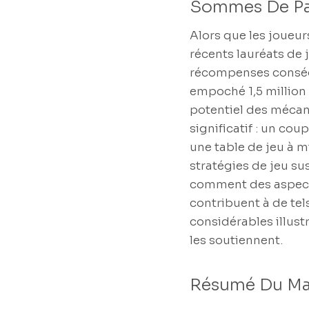
Sommes De Pa
Alors que les joueur
récents lauréats de 
récompenses conséque
empoché 1,5 million 
potentiel des mécan
significatif : un cou
une table de jeu à 
stratégies de jeu s
comment des aspects 
contribuent à de tel
considérables illust
les soutiennent.
Résumé Du Ma