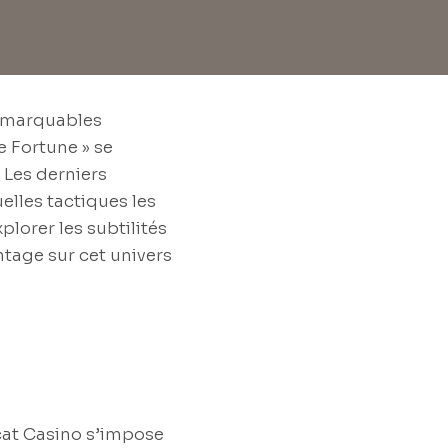
remarquables
e Fortune » se
 Les derniers
elles tactiques les
plorer les subtilités
ntage sur cet univers
ocat Casino s’impose