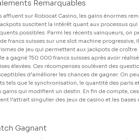
iements Remarquables
s affluent sur Robocat Casino, les gains énormes rem
jackpots suscitent la intérêt quant aux processus qui
nts possibles. Parmi les récents vainqueurs, on peu
de francs suisses sur une slot machine progressive, i
ismes de jeu qui permettent aux jackpots de croître.
ple a gagné 750 000 francs suisses après avoir réalisé
mises élevées. Ces récompenses soulèvent des questi
usceptibles d’améliorer les chances de gagner. On p
tels que le synchronisation, le quantité des paris et
s gains qui modifient un destin. En fin de compte, c
rent l’attrait singulier des jeux de casino et les bas
tch Gagnant