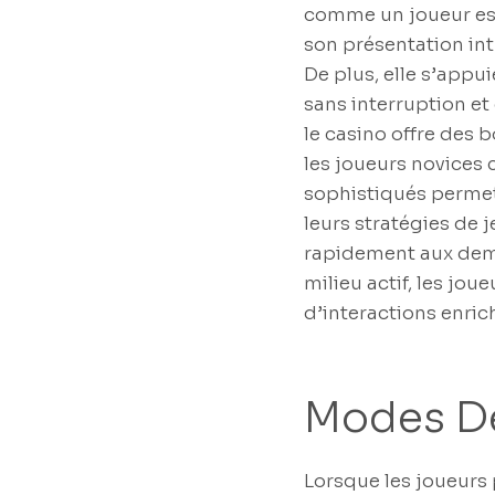
comme un joueur ess
son présentation int
De plus, elle s’appu
sans interruption et
le casino offre des 
les joueurs novices 
sophistiqués permet
leurs stratégies de 
rapidement aux dema
milieu actif, les jo
d’interactions enri
Modes De
Lorsque les joueurs 