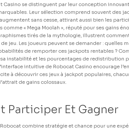
 Casino se distinguent par leur conception innovante
rquables. Leur sélection comprend souvent des jac
 augmentent sans cesse, attirant aussi bien les parti
res comme « Mega Moolah », réputé pour ses gains éno
graphismes tirés de la mythologie, illustrent comment
e de jeu. Les joueurs peuvent se demander : quelles 
robabilités de remporter ces jackpots rentables ? Co
a instabilité et les pourcentages de redistribution p
 l’interface intuitive de Robocat Casino encourage l
incite à découvrir ces jeux à jackpot populaires, chacu
l’attrait de gains colossaux.
Participer Et Gagner
o Robocat combine stratégie et chance pour une expér