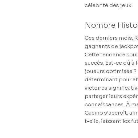
célébrité des jeux.
Nombre Histor
Ces derniers mois,
gagnants de jackpot
Cette tendance soulè
succès. Est-ce dû à
joueurs optimisée ? 
déterminant pour att
victoires significat
partager leurs expér
connaissances. À mes
Casino s’accroît, al
t-elle, laissant les 