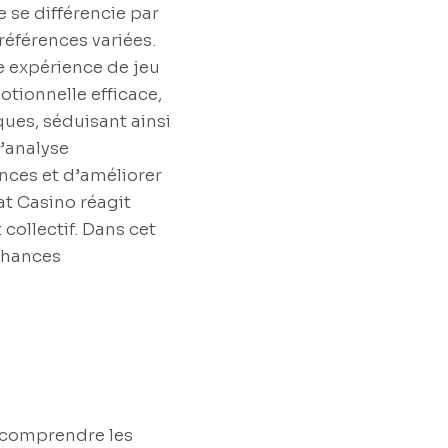
 se différencie par
références variées.
ne expérience de jeu
otionnelle efficace,
ques, séduisant ainsi
d’analyse
nces et d’améliorer
at Casino réagit
ollectif. Dans cet
 chances
.
n comprendre les