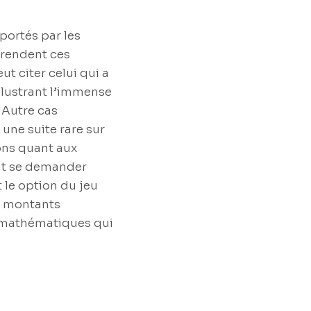
portés par les
 rendent ces
t citer celui qui a
llustrant l’immense
 Autre cas
 une suite rare sur
ons quant aux
eut se demander
 le option du jeu
es montants
es mathématiques qui