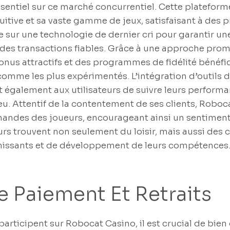
entiel sur ce marché concurrentiel. Cette plateforme
uitive et sa vaste gamme de jeux, satisfaisant à des p
ie sur une technologie de dernier cri pour garantir u
 des transactions fiables. Grâce à une approche prom
bonus attractifs et des programmes de fidélité bénéfi
comme les plus expérimentés. L’intégration d’outils 
 également aux utilisateurs de suivre leurs performa
jeu. Attentif de la contentement de ses clients, Roboc
ndes des joueurs, encourageant ainsi un sentiment c
ueurs trouvent non seulement du loisir, mais aussi des
chissants et de développement de leurs compétences
 Paiement Et Retraits
participent sur Robocat Casino, il est crucial de bie