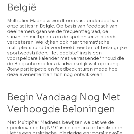
België
Multiplier Madness wordt een vast onderdeel van
onze acties in België. Op basis van feedback van
deelnemers gaan we de frequentiegraad, de
varianten multipliers en de spellenkeuze steeds
verbeteren. We kijken ook naar thematische
multipliers rond bijvoorbeeld feesten of belangrijke
sportwedstrijden. Het doelstelling is een
voorspelbare kalender met verrassende inhoud die
de Belgische spelers daadwerkelijk wat opbrengt.
Jouw participatie en feedback sturen mede hoe
deze evenementen zich nog ontwikkelen.
Begin Vandaag Nog Met
Verhoogde Beloningen
Met Multiplier Madness bewijzen we dat we de
speelervaring bij NV Casino continu optimaliseren.
Het is een praktische, plezierige en vooral zinvolle