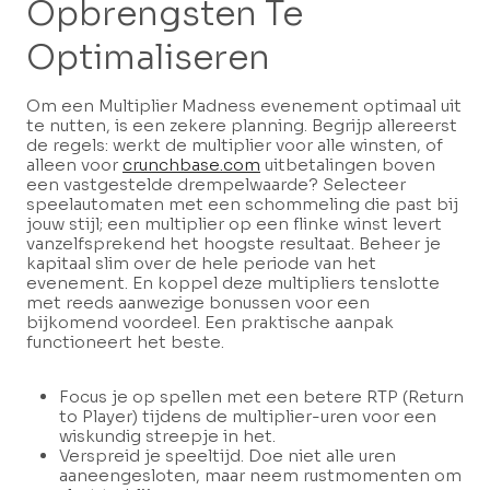
Opbrengsten Te
Optimaliseren
Om een Multiplier Madness evenement optimaal uit
te nutten, is een zekere planning. Begrijp allereerst
de regels: werkt de multiplier voor alle winsten, of
alleen voor
crunchbase.com
uitbetalingen boven
een vastgestelde drempelwaarde? Selecteer
speelautomaten met een schommeling die past bij
jouw stijl; een multiplier op een flinke winst levert
vanzelfsprekend het hoogste resultaat. Beheer je
kapitaal slim over de hele periode van het
evenement. En koppel deze multipliers tenslotte
met reeds aanwezige bonussen voor een
bijkomend voordeel. Een praktische aanpak
functioneert het beste.
Focus je op spellen met een betere RTP (Return
to Player) tijdens de multiplier-uren voor een
wiskundig streepje in het.
Verspreid je speeltijd. Doe niet alle uren
aaneengesloten, maar neem rustmomenten om