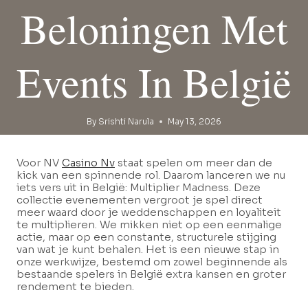
Beloningen Met
Events In België
By
Srishti Narula
May 13, 2026
Voor NV
Casino Nv
staat spelen om meer dan de
kick van een spinnende rol. Daarom lanceren we nu
iets vers uit in België: Multiplier Madness. Deze
collectie evenementen vergroot je spel direct
meer waard door je weddenschappen en loyaliteit
te multiplieren. We mikken niet op een eenmalige
actie, maar op een constante, structurele stijging
van wat je kunt behalen. Het is een nieuwe stap in
onze werkwijze, bestemd om zowel beginnende als
bestaande spelers in België extra kansen en groter
rendement te bieden.