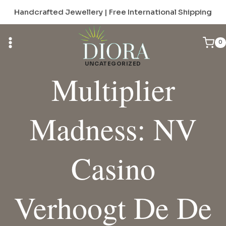
Skip
Handcrafted Jewellery | Free International Shipping
to
content
0
UNCATEGORIZED
Multiplier
Madness: NV
Casino
Verhoogt De De