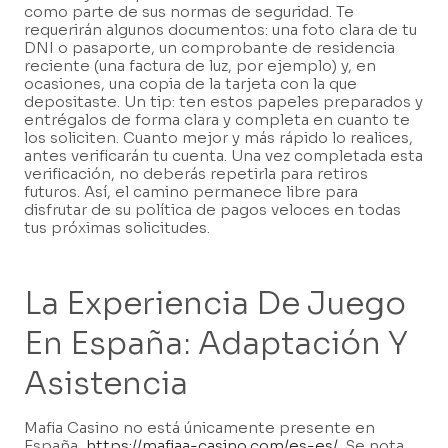
como parte de sus normas de seguridad. Te
requerirán algunos documentos: una foto clara de tu
DNI o pasaporte, un comprobante de residencia
reciente (una factura de luz, por ejemplo) y, en
ocasiones, una copia de la tarjeta con la que
depositaste. Un tip: ten estos papeles preparados y
entrégalos de forma clara y completa en cuanto te
los soliciten. Cuanto mejor y más rápido lo realices,
antes verificarán tu cuenta. Una vez completada esta
verificación, no deberás repetirla para retiros
futuros. Así, el camino permanece libre para
disfrutar de su política de pagos veloces en todas
tus próximas solicitudes.
La Experiencia De Juego
En España: Adaptación Y
Asistencia
Mafia Casino no está únicamente presente en
España,
https://mafiaa-casino.com/es-es/
. Se nota