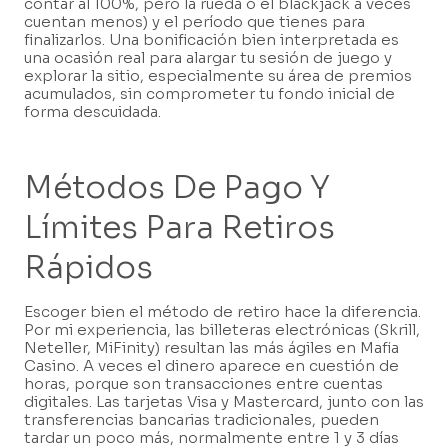
contar al 100%, pero la rueda o el blackjack a veces
cuentan menos) y el período que tienes para
finalizarlos. Una bonificación bien interpretada es
una ocasión real para alargar tu sesión de juego y
explorar la sitio, especialmente su área de premios
acumulados, sin comprometer tu fondo inicial de
forma descuidada.
Métodos De Pago Y
Límites Para Retiros
Rápidos
Escoger bien el método de retiro hace la diferencia.
Por mi experiencia, las billeteras electrónicas (Skrill,
Neteller, MiFinity) resultan las más ágiles en Mafia
Casino. A veces el dinero aparece en cuestión de
horas, porque son transacciones entre cuentas
digitales. Las tarjetas Visa y Mastercard, junto con las
transferencias bancarias tradicionales, pueden
tardar un poco más, normalmente entre 1 y 3 días