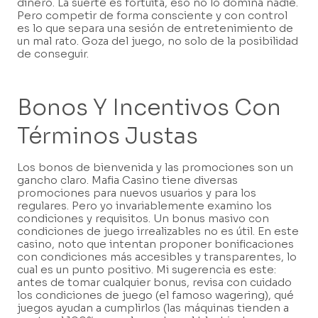
dinero. La suerte es fortuita, eso no lo domina nadie.
Pero competir de forma consciente y con control
es lo que separa una sesión de entretenimiento de
un mal rato. Goza del juego, no solo de la posibilidad
de conseguir.
Bonos Y Incentivos Con
Términos Justas
Los bonos de bienvenida y las promociones son un
gancho claro. Mafia Casino tiene diversas
promociones para nuevos usuarios y para los
regulares. Pero yo invariablemente examino los
condiciones y requisitos. Un bonus masivo con
condiciones de juego irrealizables no es útil. En este
casino, noto que intentan proponer bonificaciones
con condiciones más accesibles y transparentes, lo
cual es un punto positivo. Mi sugerencia es este:
antes de tomar cualquier bonus, revisa con cuidado
los condiciones de juego (el famoso wagering), qué
juegos ayudan a cumplirlos (las máquinas tienden a