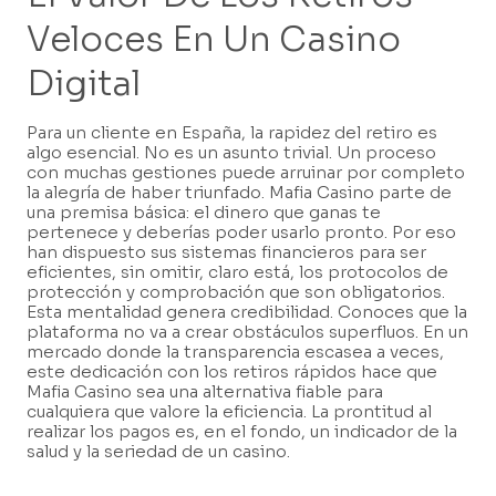
Veloces En Un Casino
Digital
Para un cliente en España, la rapidez del retiro es
algo esencial. No es un asunto trivial. Un proceso
con muchas gestiones puede arruinar por completo
la alegría de haber triunfado. Mafia Casino parte de
una premisa básica: el dinero que ganas te
pertenece y deberías poder usarlo pronto. Por eso
han dispuesto sus sistemas financieros para ser
eficientes, sin omitir, claro está, los protocolos de
protección y comprobación que son obligatorios.
Esta mentalidad genera credibilidad. Conoces que la
plataforma no va a crear obstáculos superfluos. En un
mercado donde la transparencia escasea a veces,
este dedicación con los retiros rápidos hace que
Mafia Casino sea una alternativa fiable para
cualquiera que valore la eficiencia. La prontitud al
realizar los pagos es, en el fondo, un indicador de la
salud y la seriedad de un casino.