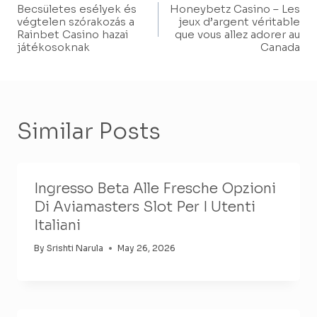
Becsületes esélyek és
Honeybetz Casino – Les
Navigation
végtelen szórakozás a
jeux d’argent véritable
Rainbet Casino hazai
que vous allez adorer au
játékosoknak
Canada
Similar Posts
Ingresso Beta Alle Fresche Opzioni
Di Aviamasters Slot Per I Utenti
Italiani
By
Srishti Narula
May 26, 2026