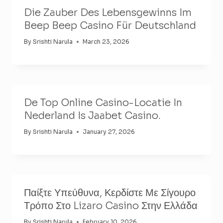
Die Zauber Des Lebensgewinns Im
Beep Beep Casino Für Deutschland
By
Srishti Narula
March 23, 2026
De Top Online Casino-Locatie In
Nederland Is Jaabet Casino.
By
Srishti Narula
January 27, 2026
Παίξτε Υπεύθυνα, Κερδίστε Με Σίγουρο
Τρόπο Στο Lizaro Casino Στην Ελλάδα
By
Srishti Narula
February 10, 2026