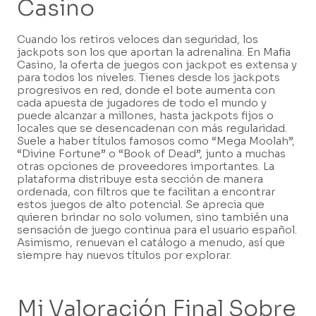
Casino
Cuando los retiros veloces dan seguridad, los
jackpots son los que aportan la adrenalina. En Mafia
Casino, la oferta de juegos con jackpot es extensa y
para todos los niveles. Tienes desde los jackpots
progresivos en red, donde el bote aumenta con
cada apuesta de jugadores de todo el mundo y
puede alcanzar a millones, hasta jackpots fijos o
locales que se desencadenan con más regularidad.
Suele a haber títulos famosos como “Mega Moolah”,
“Divine Fortune” o “Book of Dead”, junto a muchas
otras opciones de proveedores importantes. La
plataforma distribuye esta sección de manera
ordenada, con filtros que te facilitan a encontrar
estos juegos de alto potencial. Se aprecia que
quieren brindar no solo volumen, sino también una
sensación de juego continua para el usuario español.
Asimismo, renuevan el catálogo a menudo, así que
siempre hay nuevos títulos por explorar.
Mi Valoración Final Sobre