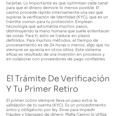
tarjetas. Lo importante es que optimizan cada canal
para que el dinero demore lo menos posible. El
casino procede rápido internamente una vez que
superas la verificación de identidad (KYC), que es un
trámite común para tu protección. Emplean
tecnología que automatiza muchos pasos,
disminuyendo la mano humana que suele enlentecer
las cosas. Para ti, esto se traduce en plazos
definidos. Para muchos métodos, el tiempo de
procesamiento es de 24 horas o menos, algo que no
siempre se aprecia en otros sitios. Este sistema
eficaz es resultado de una inversión en procesos y
en colaborar con proveedores de pago confiables.
El Trámite De Verificación
Y Tu Primer Retiro
El primer cobro siempre lleva un paso extra: la
validación de tu cuenta (KYC). Es un procedimiento
único y obligatorio por ley. Sirve para impedir
fraudes y blanqueo de dinero. Mafia Casino lo utiliza