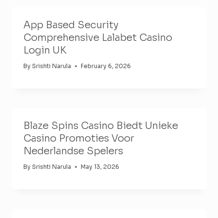
App Based Security
Comprehensive Lalabet Casino
Login UK
By
Srishti Narula
February 6, 2026
Blaze Spins Casino Biedt Unieke
Casino Promoties Voor
Nederlandse Spelers
By
Srishti Narula
May 13, 2026