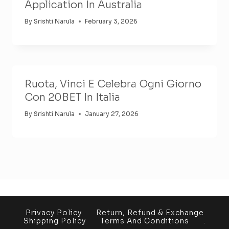
Application In Australia
By
Srishti Narula
February 3, 2026
Ruota, Vinci E Celebra Ogni Giorno
Con 20BET In Italia
By
Srishti Narula
January 27, 2026
Privacy Policy
Return, Refund & Exchange
Shipping Policy
Terms And Conditions
.