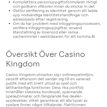
Komplettera personuppgiftsformuläret riktigt
och godkänn villkoren innan du skickar in det.
Slutför verifiering av identitet genom att ladda
upp nödvändiga identitetshandlingar och
adressbevis efter registrering.
Om du har problem med inloggningsprocessen,
verifiera inloggningsuppgifter, använd
återställning av lösenord eller rensa
cacheminnet i webbläsaren för att komma åt.
Översikt Över Casino
Kingdom
Casino Kingdom utmärker sig i onlinespelmiljön,
särskilt eftersom det vänder sig till en varierad
publik med ett brett utbud av spel och
lätthanterliga funktioner. Dess rika portfölj
innehåller klassiska bordsspel, spännande
spelautomater och fängslande live dealer-
upplevelser, vilket garanterar att alla typer av
spelare finner något tilltalande. Plattformen