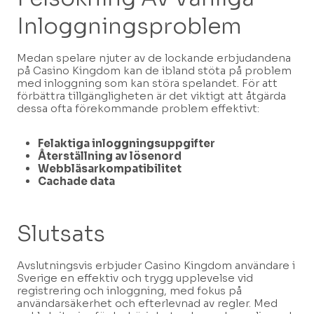
Inloggningsproblem
Medan spelare njuter av de lockande erbjudandena
på Casino Kingdom kan de ibland stöta på problem
med inloggning som kan störa spelandet. För att
förbättra tillgängligheten är det viktigt att åtgärda
dessa ofta förekommande problem effektivt:
Felaktiga inloggningsuppgifter
Återställning av lösenord
Webbläsarkompatibilitet
Cachade data
Slutsats
Avslutningsvis erbjuder Casino Kingdom användare i
Sverige en effektiv och trygg upplevelse vid
registrering och inloggning, med fokus på
användarsäkerhet och efterlevnad av regler. Med