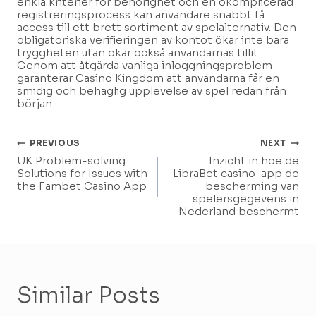
enkla kriterier för behörighet och en okomplicerad
registreringsprocess kan användare snabbt få
access till ett brett sortiment av spelalternativ. Den
obligatoriska verifieringen av kontot ökar inte bara
tryggheten utan ökar också användarnas tillit.
Genom att åtgärda vanliga inloggningsproblem
garanterar Casino Kingdom att användarna får en
smidig och behaglig upplevelse av spel redan från
början.
Post
PREVIOUS
NEXT
UK Problem-solving
Inzicht in hoe de
Navigation
Solutions for Issues with
LibraBet casino-app de
the Fambet Casino App
bescherming van
spelersgegevens in
Nederland beschermt
Similar Posts