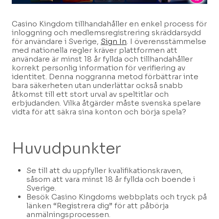
Casino Kingdom tillhandahåller en enkel process för
inloggning och medlemsregistrering skräddarsydd
för användare i Sverige,
Sign In
. I överensstämmelse
med nationella regler kräver plattformen att
användare är minst 18 år fyllda och tillhandahåller
korrekt personlig information för verifiering av
identitet. Denna noggranna metod förbättrar inte
bara säkerheten utan underlättar också snabb
åtkomst till ett stort urval av speltitlar och
erbjudanden. Vilka åtgärder måste svenska spelare
vidta för att säkra sina konton och börja spela?
Huvudpunkter
Se till att du uppfyller kvalifikationskraven,
såsom att vara minst 18 år fyllda och boende i
Sverige.
Besök Casino Kingdoms webbplats och tryck på
länken “Registrera dig” för att påbörja
anmälningsprocessen.