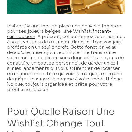
Instant Casino met en place une nouvelle fonction
pour ses joueurs belges : une Wishlist,
instant-
casinoo.com
. À présent, collectionnez vos machines
à sous, vos jeux de casino en direct et tous vos jeux
préférés en un seul endroit. Cette fonction va au-
delà d’une mise à jour technique. Elle transforme
votre routine de jeu en vous donnant les moyens de
construire un espace personnel, de garder un œil
sur les lancements qui vous attirent et de localiser
en un moment le titre qui vous a marqué la semaine
dernière. Imaginez-le comme à votre médiathèque
ludique, toujours organisée et prête pour votre
prochaine session.
Pour Quelle Raison Une
Wishlist Change Tout