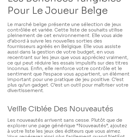
Pour Le Joueur Belge
Le marché belge présente une sélection de jeux
contrôlée et variée. Cette liste de souhaits utilise
pleinement de cet environnement. Elle vous aide
d’abord à suivre les nouvelles sorties des
fournisseurs agréés en Belgique. Elle vous assiste
aussi dans la gestion de votre budget, en vous
recentrant sur les jeux que vous appréciez vraiment,
ce qui peut réduire les essais impulsifs sur des titres
inconnus. Enfin, elle renforce votre contrôle et le
sentiment que l’espace vous appartient, un élément
important pour une pratique de jeu positive. C’est
plus qu’un gadget. C’est un outil pour maîtriser votre
divertissement.
Veille Ciblée Des Nouveautés
Les nouveautés arrivent sans cesse. Plutôt que de
explorer une page générique “Nouveautés”, ajoutez
à votre liste les jeux des éditeurs que vous aimez.
Vous repérerez ainsi plus facilement quand NetEnt,