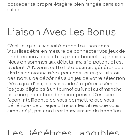
posséder sa propre étagère bien rangée dans son
salon.
Liaison Avec Les Bonus
C’est ici que la capacité prend tout son sens.
Visualisez être en mesure de connecter vos jeux de
prédilection à des offres promotionnelles précises.
Nous en sommes aux débuts, mais le potentiel est
évident. À l’avenir, cette liste pourrait générer des
alertes personnalisées pour des tours gratuits ou
des bonus de dépôt liés à un jeu de votre sélection.
Dès aujourd’hui, elle vous aide à repérer aisément
les jeux éligibles à un tournoi du lundi au dimanche
ou à une promotion de récompense. C’est une
façon intelligente de vous permettre que vous
bénéficiez de chaque offre sur les titres que vous
aimez déjà, pour en tirer le maximum de bénéfice.
Les Bénéfices Tangibles