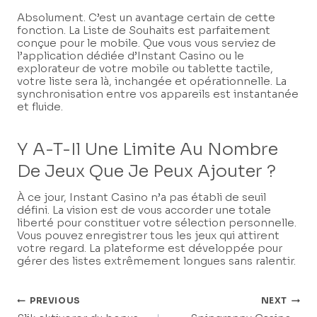
Absolument. C’est un avantage certain de cette
fonction. La Liste de Souhaits est parfaitement
conçue pour le mobile. Que vous vous serviez de
l’application dédiée d’Instant Casino ou le
explorateur de votre mobile ou tablette tactile,
votre liste sera là, inchangée et opérationnelle. La
synchronisation entre vos appareils est instantanée
et fluide.
Y A-T-Il Une Limite Au Nombre
De Jeux Que Je Peux Ajouter ?
À ce jour, Instant Casino n’a pas établi de seuil
défini. La vision est de vous accorder une totale
liberté pour constituer votre sélection personnelle.
Vous pouvez enregistrer tous les jeux qui attirent
votre regard. La plateforme est développée pour
gérer des listes extrêmement longues sans ralentir.
Post
PREVIOUS
NEXT