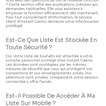
Vous avez des questions sur cette nouvelle fonction
? Cette section offre des explications précises aux
demandes habituelles. Elle vous assistera à
employer la fonction efficacement dès maintenant.
Pour tout complément d’information, le service
client d’Instant Casino demeure votre interlocuteur
privilégié.
Est-Ce Que Liste Est Stockée En
Toute Sécurité ?
Oui. Votre Liste de Souhaits est attachée à votre
compte personnel protégé chez Instant Casino.
Les données sont protégées par les mêmes
mesures de sécurité que ceux qui protègent vos
transactions et vos renseignements privés. Vos
sélections sont privées. Uniquement votre session
connectée y offre l’accès.
Est-Il Possible De Accéder À Ma
Liste Sur Mobile ?