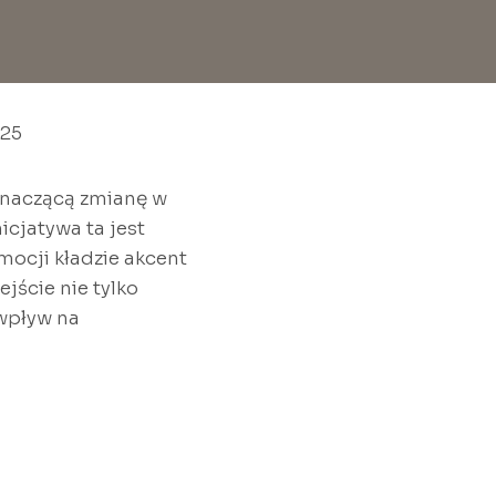
znaczącą zmianę w
icjatywa ta jest
mocji kładzie akcent
jście nie tylko
 wpływ na