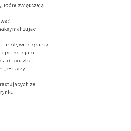
 które zwiększają
ować
maksymalizując
 co motywuje graczy
mi promocjami.
a depozytu i
 gier przy
rastujących ze
rynku.