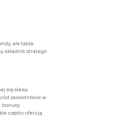
ndy, ale także
 składnik strategii
j się sławy
śród zawodników w
ą bonusy
ie często oferują