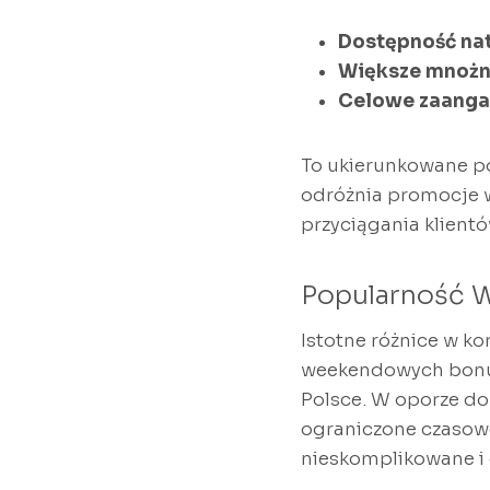
Dostępność na
Większe mnożn
Celowe zaang
To ukierunkowane po
odróżnia promocje w
przyciągania klient
Popularność 
Istotne różnice w k
weekendowych bonu
Polsce. W oporze do
ograniczone czasowo
nieskomplikowane i 