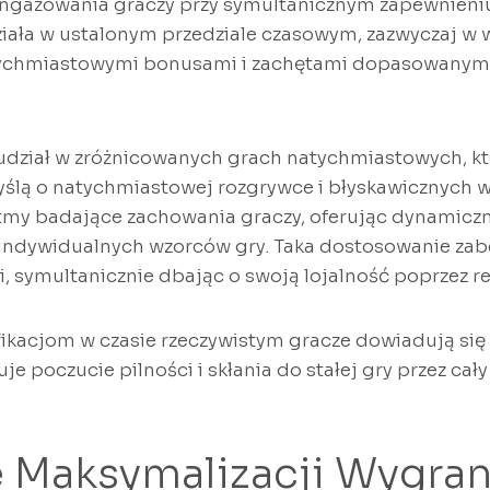
angażowania graczy przy symultanicznym zapewnieni
iała w ustalonym przedziale czasowym, zazwyczaj w 
tychmiastowymi bonusami i zachętami dopasowanymi
dział w zróżnicowanych grach natychmiastowych, kt
ślą o natychmiastowej rozgrywce i błyskawicznych w
tmy badające zachowania graczy, oferując dynamiczn
indywidualnych wzorców gry. Taka dostosowanie zabe
, symultanicznie dbając o swoją lojalność poprzez re
fikacjom w czasie rzeczywistym gracze dowiadują si
e poczucie pilności i skłania do stałej gry przez cał
e Maksymalizacji Wygra