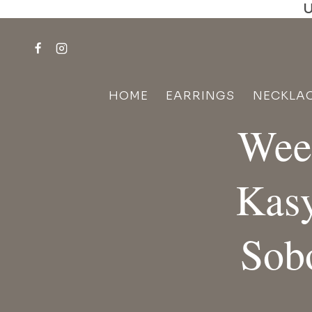
U
Skip
to
content
HOME
EARRINGS
NECKLA
Wee
Kasy
Sob