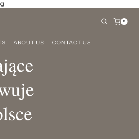
ng
0
TS
ABOUT US
CONTACT US
jące
owuje
lsce