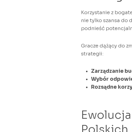
Korzystanie z bogat
nie tylko szansa do 
podnieść potencjal
Gracze dążący do z
strategii:
Zarządzanie b
Wybór odpowie
Rozsądne korz
Ewolucj
Polskich