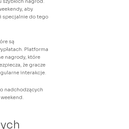
u szybkich nagród.
weekendy, aby
 specjalnie do tego
óre są
ypłatach. Platforma
e nagrody, które
zpiecza, że gracze
gularne interakcje.
ę o nadchodzących
y weekend.
nych