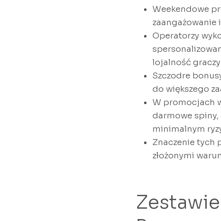
Weekendowe pro
zaangażowanie i
Operatorzy wyko
spersonalizowan
lojalność graczy
Szczodre bonusy
do większego z
W promocjach w
darmowe spiny, 
minimalnym ryz
Znaczenie tych 
złożonymi waru
Zestawie