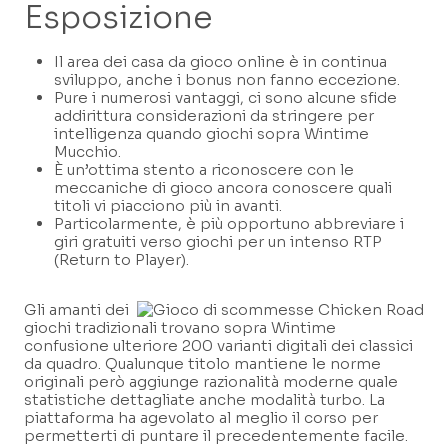
Esposizione
Il area dei casa da gioco online è in continua
sviluppo, anche i bonus non fanno eccezione.
Pure i numerosi vantaggi, ci sono alcune sfide
addirittura considerazioni da stringere per
intelligenza quando giochi sopra Wintime
Mucchio.
È un’ottima stento a riconoscere con le
meccaniche di gioco ancora conoscere quali
titoli vi piacciono più in avanti.
Particolarmente, è più opportuno abbreviare i
giri gratuiti verso giochi per un intenso RTP
(Return to Player).
Gli amanti dei
giochi tradizionali trovano sopra Wintime
confusione ulteriore 200 varianti digitali dei classici
da quadro. Qualunque titolo mantiene le norme
originali però aggiunge razionalità moderne quale
statistiche dettagliate anche modalità turbo. La
piattaforma ha agevolato al meglio il corso per
permetterti di puntare il precedentemente facile.