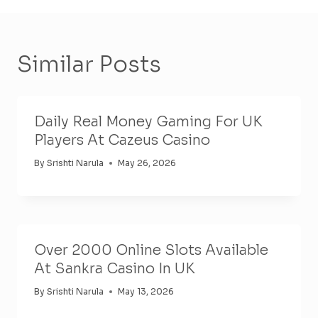
Similar Posts
Daily Real Money Gaming For UK
Players At Cazeus Casino
By
Srishti Narula
May 26, 2026
Over 2000 Online Slots Available
At Sankra Casino In UK
By
Srishti Narula
May 13, 2026