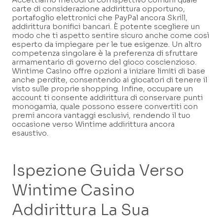
carte di considerazione addirittura opportuno,
portafoglio elettronici che PayPal ancora Skrill,
addirittura bonifici bancari. È potente scegliere un
modo che ti aspetto sentire sicuro anche come così
esperto da impiegare per le tue esigenze. Un altro
competenza singolare è la preferenza di sfruttare
armamentario di governo del gioco coscienzioso.
Wintime Casino offre opzioni a iniziare limiti di base
anche perdite, consentendo ai giocatori di tenere il
visto sulle proprie shopping. Infine, occupare un
account ti consente addirittura di conservare punti
monogamia, quale possono essere convertiti con
premi ancora vantaggi esclusivi, rendendo il tuo
occasione verso Wintime addirittura ancora
esaustivo.
Ispezione Guida Verso
Wintime Casino
Addirittura La Sua