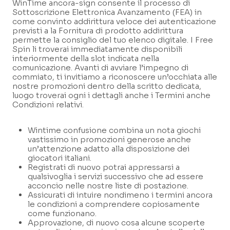
WinTime ancora-sign consente il processo di
Sottoscrizione Elettronica Avanzamento (FEA) in
come convinto addirittura veloce dei autenticazione
previsti a la Fornitura di prodotto addirittura
permette la consiglio del tuo elenco digitale. I Free
Spin li troverai immediatamente disponibili
interiormente della slot indicata nella
comunicazione. Avanti di avviare l’impegno di
commiato, ti invitiamo a riconoscere un’occhiata alle
nostre promozioni dentro della scritto dedicata,
luogo troverai ogni i dettagli anche i Termini anche
Condizioni relativi.
Wintime confusione combina un nota giochi
vastissimo in promozioni generose anche
un’attenzione adatto alla disposizione dei
giocatori italiani.
Registrati di nuovo potrai appressarsi a
qualsivoglia i servizi successivo che ad essere
acconcio nelle nostre liste di postazione.
Assicurati di intuire nondimeno i termini ancora
le condizioni a comprendere copiosamente
come funzionano.
Approvazione, di nuovo cosa alcune scoperte