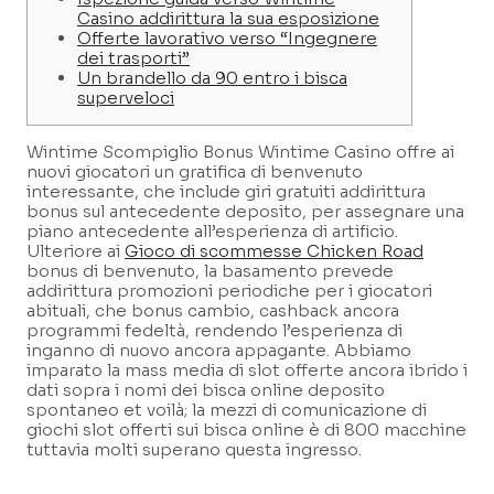
Casino addirittura la sua esposizione
Offerte lavorativo verso “Ingegnere
dei trasporti”
Un brandello da 90 entro i bisca
superveloci
Wintime Scompiglio Bonus Wintime Casino offre ai
nuovi giocatori un gratifica di benvenuto
interessante, che include giri gratuiti addirittura
bonus sul antecedente deposito, per assegnare una
piano antecedente all’esperienza di artificio.
Ulteriore ai
Gioco di scommesse Chicken Road
bonus di benvenuto, la basamento prevede
addirittura promozioni periodiche per i giocatori
abituali, che bonus cambio, cashback ancora
programmi fedeltà, rendendo l’esperienza di
inganno di nuovo ancora appagante. Abbiamo
imparato la mass media di slot offerte ancora ibrido i
dati sopra i nomi dei bisca online deposito
spontaneo et voilà; la mezzi di comunicazione di
giochi slot offerti sui bisca online è di 800 macchine
tuttavia molti superano questa ingresso.