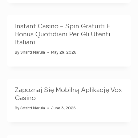
Instant Casino – Spin Gratuiti E
Bonus Quotidiani Per Gli Utenti
Italiani
By
Srishti Narula
May 29, 2026
Zapoznaj Się Mobilną Aplikację Vox
Casino
By
Srishti Narula
June 3, 2026