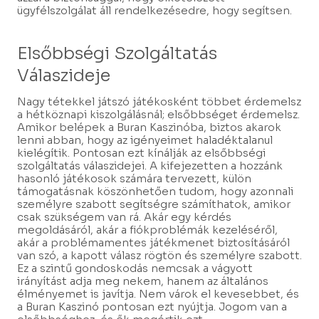
ügyfélszolgálat áll rendelkezésedre, hogy segítsen.
Elsőbbségi Szolgáltatás
Válaszideje
Nagy tétekkel játszó játékosként többet érdemelsz
a hétköznapi kiszolgálásnál; elsőbbséget érdemelsz.
Amikor belépek a Buran Kaszinóba, biztos akarok
lenni abban, hogy az igényeimet haladéktalanul
kielégítik. Pontosan ezt kínálják az elsőbbségi
szolgáltatás válaszidejei. A kifejezetten a hozzánk
hasonló játékosok számára tervezett, külön
támogatásnak köszönhetően tudom, hogy azonnali
személyre szabott segítségre számíthatok, amikor
csak szükségem van rá. Akár egy kérdés
megoldásáról, akár a fiókproblémák kezeléséről,
akár a problémamentes játékmenet biztosításáról
van szó, a kapott válasz rögtön és személyre szabott.
Ez a szintű gondoskodás nemcsak a vágyott
irányítást adja meg nekem, hanem az általános
élményemet is javítja. Nem várok el kevesebbet, és
a Buran Kaszinó pontosan ezt nyújtja. Jogom van a