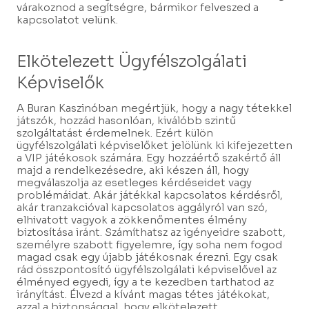
várakoznod a segítségre, bármikor felveszed a
kapcsolatot velünk.
Elkötelezett Ügyfélszolgálati
Képviselők
A Buran Kaszinóban megértjük, hogy a nagy tétekkel
játszók, hozzád hasonlóan, kiválóbb szintű
szolgáltatást érdemelnek. Ezért külön
ügyfélszolgálati képviselőket jelölünk ki kifejezetten
a VIP játékosok számára. Egy hozzáértő szakértő áll
majd a rendelkezésedre, aki készen áll, hogy
megválaszolja az esetleges kérdéseidet vagy
problémáidat. Akár játékkal kapcsolatos kérdésről,
akár tranzakcióval kapcsolatos aggályról van szó,
elhivatott vagyok a zökkenőmentes élmény
biztosítása iránt. Számíthatsz az igényeidre szabott,
személyre szabott figyelemre, így soha nem fogod
magad csak egy újabb játékosnak érezni. Egy csak
rád összpontosító ügyfélszolgálati képviselővel az
élményed egyedi, így a te kezedben tarthatod az
irányítást. Élvezd a kívánt magas tétes játékokat,
azzal a biztonsággal, hogy elkötelezett