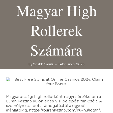
Magyar High
Rollerek
Számára
By
Srishti Narula
February 6, 2026
Magyarországi high rollerként nagyra értékelem a
Buran Kaszinó különleges VIP belépési funkcióit. A
személyre szabott támogatástól a egyedi
ajánlatokig,
https://burankazino.com/hu-hu/login/
,