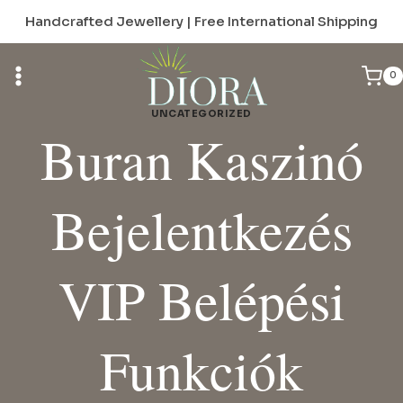
Skip
Handcrafted Jewellery | Free International Shipping
to
content
0
UNCATEGORIZED
Buran Kaszinó
Bejelentkezés
VIP Belépési
Funkciók