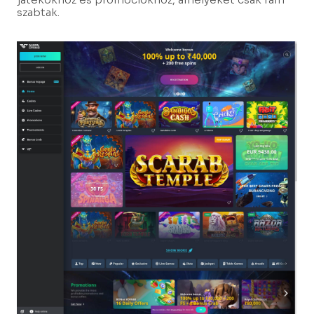
szabtak.