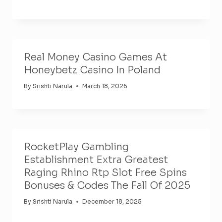
Real Money Casino Games At
Honeybetz Casino In Poland
By
Srishti Narula
March 18, 2026
RocketPlay Gambling
Establishment Extra Greatest
Raging Rhino Rtp Slot Free Spins
Bonuses & Codes The Fall Of 2025
By
Srishti Narula
December 18, 2025