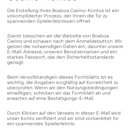
Die Erstellung Ihres Boaboa Casino-Kontos ist ein
unkomplizierter Prozess, der Ihnen die Tür zu
spannenden Spielerlebnissen öffnet.
Zuerst besuchen wir die Website von Boaboa
Casino und schauen nach dem Anmeldebutton. Wir
geben die notwendigen Daten ein, darunter unsere
E-Mail-Adresse, unseren Benutzernamen und ein
starkes Passwort, das den Sicherheitsstandards
genügt.
Beim Vervollständigen dieses Formblatts ist es
wichtig, die Angaben sorgfältig auf Korrektheit zu
überprüfen. Wenn wir den Nutzungsbedingungen
einwilligen, schicken wir das Formblatt ab und
erwarten auf eine Bestätigungs-E-Mail.
Durch Klicken auf den Verweis in dieser E-Mail wird
unser Konto verifiziert und wir sind vorbereitet für
ein spannendes Spielerlebnis.