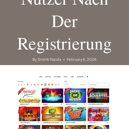
Der
Registrierung
By
Srishti Narula
February 6, 2026