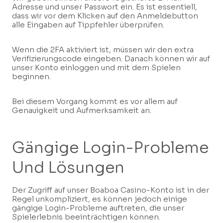
Adresse und unser Passwort ein. Es ist essentiell,
dass wir vor dem Klicken auf den Anmeldebutton
alle Eingaben auf Tippfehler überprüfen.
Wenn die 2FA aktiviert ist, müssen wir den extra
Verifizierungscode eingeben. Danach können wir auf
unser Konto einloggen und mit dem Spielen
beginnen.
Bei diesem Vorgang kommt es vor allem auf
Genauigkeit und Aufmerksamkeit an.
Gängige Login-Probleme
Und Lösungen
Der Zugriff auf unser Boaboa Casino-Konto ist in der
Regel unkompliziert, es können jedoch einige
gängige Login-Probleme auftreten, die unser
Spielerlebnis beeinträchtigen können.