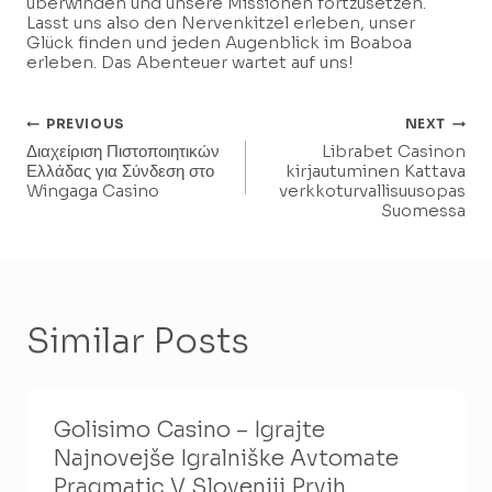
überwinden und unsere Missionen fortzusetzen.
Lasst uns also den Nervenkitzel erleben, unser
Glück finden und jeden Augenblick im Boaboa
erleben. Das Abenteuer wartet auf uns!
Post
PREVIOUS
NEXT
Διαχείριση Πιστοποιητικών
Librabet Casinon
Navigation
Ελλάδας για Σύνδεση στο
kirjautuminen Kattava
Wingaga Casino
verkkoturvallisuusopas
Suomessa
Similar Posts
Golisimo Casino – Igrajte
Najnovejše Igralniške Avtomate
Pragmatic V Sloveniji Prvih