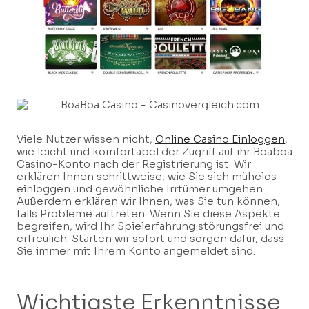
Viele Nutzer wissen nicht,
Online Casino Einloggen
,
wie leicht und komfortabel der Zugriff auf ihr Boaboa
Casino-Konto nach der Registrierung ist. Wir
erklären Ihnen schrittweise, wie Sie sich mühelos
einloggen und gewöhnliche Irrtümer umgehen.
Außerdem erklären wir Ihnen, was Sie tun können,
falls Probleme auftreten. Wenn Sie diese Aspekte
begreifen, wird Ihr Spielerfahrung störungsfrei und
erfreulich. Starten wir sofort und sorgen dafür, dass
Sie immer mit Ihrem Konto angemeldet sind.
Wichtigste Erkenntnisse