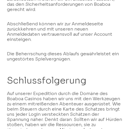
das den Sicherheitsanforderungen von Boaboa
gerecht wird.
Abschließend können wir zur Anmeldeseite
zurückkehren und mit unseren neuen
Anmeldedaten vertrauensvoll auf unser Account
einsteigen.
Die Beherrschung dieses Ablaufs gewährleistet ein
ungestörtes Spielvergnügen.
Schlussfolgerung
Auf unserer Expedition durch die Domäne des
Boaboa Casinos haben wir uns mit den Werkzeugen
zu einem mitreißenden Abenteuer ausgerüstet. Wie
beim Steuern durch eine Karte des Schatzes bringt
uns jeder Login versteckten Schätzen der
Spannung näher. Denkt daran: Sollten wir auf Hürden
stoßen, haben wir die Ressourcen, sie zu