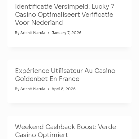
Identificatie Versimpeld: Lucky 7
Casino Optimaliseert Verificatie
Voor Nederland
By
Srishti Narula
January 7, 2026
Expérience Utilisateur Au Casino
Goldenbet En France
By
Srishti Narula
April 8, 2026
Weekend Cashback Boost: Verde
Casino Optimiert