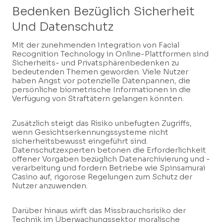
Bedenken Bezüglich Sicherheit
Und Datenschutz
Mit der zunehmenden Integration von Facial
Recognition Technology in Online-Plattformen sind
Sicherheits- und Privatsphärenbedenken zu
bedeutenden Themen geworden. Viele Nutzer
haben Angst vor potenzielle Datenpannen, die
persönliche biometrische Informationen in die
Verfügung von Straftätern gelangen könnten.
Zusätzlich steigt das Risiko unbefugten Zugriffs,
wenn Gesichtserkennungssysteme nicht
sicherheitsbewusst eingeführt sind.
Datenschutzexperten betonen die Erforderlichkeit
offener Vorgaben bezüglich Datenarchivierung und -
verarbeitung und fordern Betriebe wie Spinsamurai
Casino auf, rigorose Regelungen zum Schutz der
Nutzer anzuwenden.
Darüber hinaus wirft das Missbrauchsrisiko der
Technik im Überwachungssektor moralische