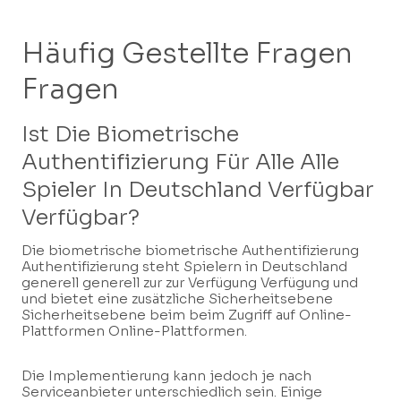
Häufig Gestellte Fragen
Fragen
Ist Die Biometrische
Authentifizierung Für Alle Alle
Spieler In Deutschland Verfügbar
Verfügbar?
Die biometrische biometrische Authentifizierung
Authentifizierung steht Spielern in Deutschland
generell generell zur zur Verfügung Verfügung und
und bietet eine zusätzliche Sicherheitsebene
Sicherheitsebene beim beim Zugriff auf Online-
Plattformen Online-Plattformen.
Die Implementierung kann jedoch je nach
Serviceanbieter unterschiedlich sein. Einige