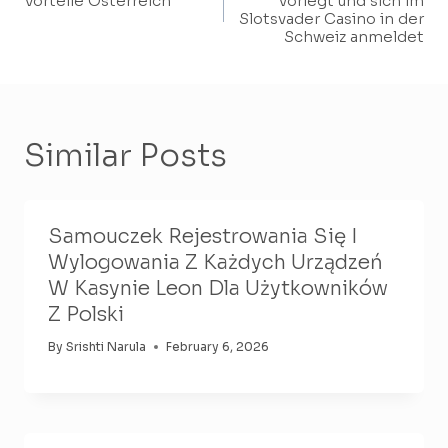
Navigation
Vorteile Österreich
vorlegt und sich im
Slotsvader Casino in der
Schweiz anmeldet
Similar Posts
Samouczek Rejestrowania Się I
Wylogowania Z Każdych Urządzeń
W Kasynie Leon Dla Użytkowników
Z Polski
By
Srishti Narula
February 6, 2026