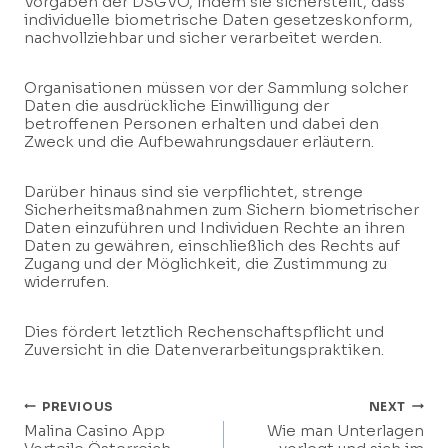
Vorgaben der DSGVO, indem sie sicherstellt, dass
individuelle biometrische Daten gesetzeskonform,
nachvollziehbar und sicher verarbeitet werden.
Organisationen müssen vor der Sammlung solcher
Daten die ausdrückliche Einwilligung der
betroffenen Personen erhalten und dabei den
Zweck und die Aufbewahrungsdauer erläutern.
Darüber hinaus sind sie verpflichtet, strenge
Sicherheitsmaßnahmen zum Sichern biometrischer
Daten einzuführen und Individuen Rechte an ihren
Daten zu gewähren, einschließlich des Rechts auf
Zugang und der Möglichkeit, die Zustimmung zu
widerrufen.
Dies fördert letztlich Rechenschaftspflicht und
Zuversicht in die Datenverarbeitungspraktiken.
Post
PREVIOUS
NEXT
Malina Casino App
Wie man Unterlagen