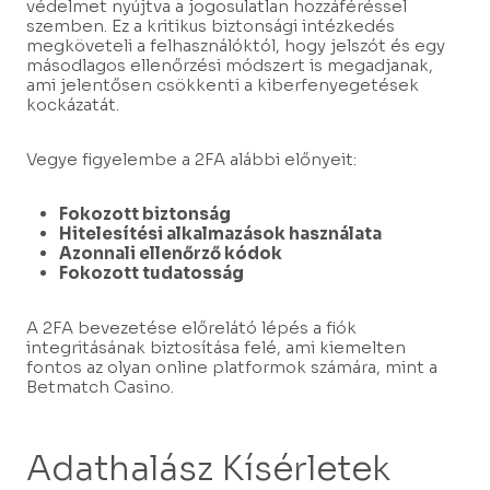
védelmet nyújtva a jogosulatlan hozzáféréssel
szemben. Ez a kritikus biztonsági intézkedés
megköveteli a felhasználóktól, hogy jelszót és egy
másodlagos ellenőrzési módszert is megadjanak,
ami jelentősen csökkenti a kiberfenyegetések
kockázatát.
Vegye figyelembe a 2FA alábbi előnyeit:
Fokozott biztonság
Hitelesítési alkalmazások használata
Azonnali ellenőrző kódok
Fokozott tudatosság
A 2FA bevezetése előrelátó lépés a fiók
integritásának biztosítása felé, ami kiemelten
fontos az olyan online platformok számára, mint a
Betmatch Casino.
Adathalász Kísérletek