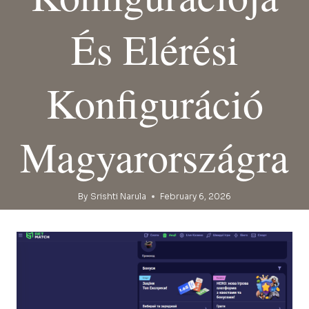
És Elérési
Konfiguráció
Magyarországra
By
Srishti Narula
February 6, 2026