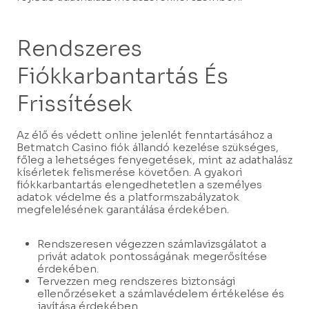
Rendszeres
Fiókkarbantartás És
Frissítések
Az élő és védett online jelenlét fenntartásához a
Betmatch Casino fiók állandó kezelése szükséges,
főleg a lehetséges fenyegetések, mint az adathalász
kísérletek felismerése követően. A gyakori
fiókkarbantartás elengedhetetlen a személyes
adatok védelme és a platformszabályzatok
megfelelésének garantálása érdekében.
Rendszeresen végezzen számlavizsgálatot a
privát adatok pontosságának megerősítése
érdekében.
Tervezzen meg rendszeres biztonsági
ellenőrzéseket a számlavédelem értékelése és
javítása érdekében.