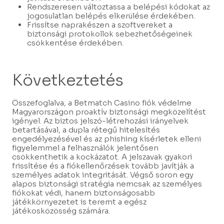
Rendszeresen változtassa a belépési kódokat az
jogosulatlan belépés elkerülése érdekében.
Frissítse naprakészen a szoftvereket a
biztonsági protokollok sebezhetőségeinek
csökkentése érdekében.
Következtetés
Összefoglalva, a Betmatch Casino fiók védelme
Magyarországon proaktív biztonsági megközelítést
igényel. Az biztos jelszó-létrehozási irányelvek
betartásával, a dupla rétegű hitelesítés
engedélyezésével és az phishing kísérletek elleni
figyelemmel a felhasználók jelentősen
csökkenthetik a kockázatot. A jelszavak gyakori
frissítése és a fiókellenőrzések tovább javítják a
személyes adatok integritását. Végső soron egy
alapos biztonsági stratégia nemcsak az személyes
fiókokat védi, hanem biztonságosabb
játékkörnyezetet is teremt a egész
játékosközösség számára.