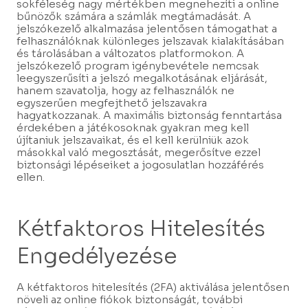
sokféleség nagy mértékben megnehezíti a online
bűnözők számára a számlák megtámadását. A
jelszókezelő alkalmazása jelentősen támogathat a
felhasználóknak különleges jelszavak kialakításában
és tárolásában a változatos platformokon. A
jelszókezelő program igénybevétele nemcsak
leegyszerűsíti a jelszó megalkotásának eljárását,
hanem szavatolja, hogy az felhasználók ne
egyszerűen megfejthető jelszavakra
hagyatkozzanak. A maximális biztonság fenntartása
érdekében a játékosoknak gyakran meg kell
újítaniuk jelszavaikat, és el kell kerülniük azok
másokkal való megosztását, megerősítve ezzel
biztonsági lépéseiket a jogosulatlan hozzáférés
ellen.
Kétfaktoros Hitelesítés
Engedélyezése
A kétfaktoros hitelesítés (2FA) aktiválása jelentősen
növeli az online fiókok biztonságát, további