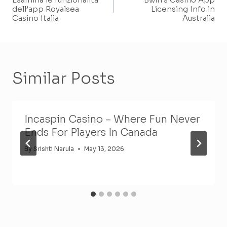
Navigation
dell’app Royalsea
Licensing Info in
Casino Italia
Australia
Similar Posts
Incaspin Casino – Where Fun Never
Ends For Players In Canada
By
Srishti Narula
May 13, 2026