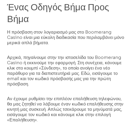
Ένας Οδηγός Βήμα Προς
Βήμα
Η πρόσβαση στον λογαριασμό μας στο Boomerang
Casino είναι μια εύκολη διαδικασία που περιλαμβάνει μόνο
μερικά απλά βήματα.
Αρχικά, πηγαίνουμε στην την ιστοσελίδα του Boomerang
Casino ή εκκινούμε την εφαρμογή. Στη συνέχεια, κάνουμε
κλικ στο κουμπί «Σύνδεση», το οποίο ανοίγει ένα νέο
παράθυρο για τα διαπιστευτήριά μας. Εδώ, εισάγουμε το
email και τον κωδικό πρόσβασής μας για την πρώτη
πρόσβαση.
Αν έχουμε ρυθμίσει την επιπλέον επαλήθευση τηλεφώνου,
θα μας ζητηθεί να λάβουμε έναν κωδικό επαλήθευσης στην
κινητή μας συσκευή. Απλώς τσεκάρουμε τα μηνύματά μας,
εισάγουμε τον κωδικό και κάνουμε κλικ στην επιλογή
«Επαλήθευση».