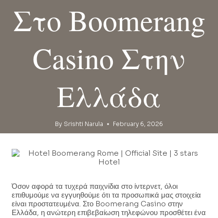
Στο Boomerang
Casino Στην
Ελλάδα
By
Srishti Narula
February 6, 2026
Όσον αφορά τα τυχερά παιχνίδια στο ίντερνετ, όλοι
επιθυμούμε να εγγυηθούμε ότι τα προσωπικά μας στοιχεία
είναι προστατευμένα. Στο Boomerang Casino στην
Ελλάδα, η ανώτερη επιβεβαίωση τηλεφώνου προσθέτει ένα