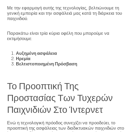
Με την εφαρμογή αυτής της τεχνολογίας, βελτιώνουμε τη
γενική εμπειρία και την ασφάλειά μας κατά τη διάρκεια του
παιχνιδιού.
Παρακάτω είναι τρία κύρια οφέλη που μπορούμε να
εκτιμήσουμε:
Αυξημένη ασφάλεια
Ηρεμία
Βελτιστοποιημένη Πρόσβαση
Το Προοπτική Της
Προστασίας Των Τυχερών
Παιχνιδιών Στο Ίντερνετ
Ενώ η τεχνολογική πρόοδος συνεχίζει να προοδεύει, το
προοπτική της ασφάλειας των διαδικτυακών παιχνιδιών στο