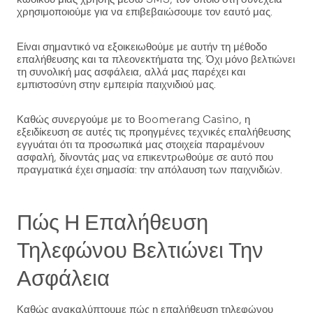
χρησιμοποιούμε για να επιβεβαιώσουμε τον εαυτό μας.
Είναι σημαντικό να εξοικειωθούμε με αυτήν τη μέθοδο
επαλήθευσης και τα πλεονεκτήματα της. Όχι μόνο βελτιώνει
τη συνολική μας ασφάλεια, αλλά μας παρέχει και
εμπιστοσύνη στην εμπειρία παιχνιδιού μας.
Καθώς συνεργούμε με το Boomerang Casino, η
εξειδίκευση σε αυτές τις προηγμένες τεχνικές επαλήθευσης
εγγυάται ότι τα προσωπικά μας στοιχεία παραμένουν
ασφαλή, δίνοντάς μας να επικεντρωθούμε σε αυτό που
πραγματικά έχει σημασία: την απόλαυση των παιχνιδιών.
Πώς Η Επαλήθευση
Τηλεφώνου Βελτιώνει Την
Ασφάλεια
Καθώς ανακαλύπτουμε πώς η επαλήθευση τηλεφώνου