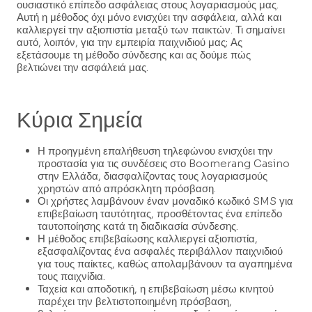
ουσιαστικό επίπεδο ασφάλειας στους λογαριασμούς μας.
Αυτή η μέθοδος όχι μόνο ενισχύει την ασφάλεια, αλλά και
καλλιεργεί την αξιοπιστία μεταξύ των παικτών. Τι σημαίνει
αυτό, λοιπόν, για την εμπειρία παιχνιδιού μας; Ας
εξετάσουμε τη μέθοδο σύνδεσης και ας δούμε πώς
βελτιώνει την ασφάλειά μας.
Κύρια Σημεία
Η προηγμένη επαλήθευση τηλεφώνου ενισχύει την
προστασία για τις συνδέσεις στο Boomerang Casino
στην Ελλάδα, διασφαλίζοντας τους λογαριασμούς
χρηστών από απρόσκλητη πρόσβαση.
Οι χρήστες λαμβάνουν έναν μοναδικό κωδικό SMS για
επιβεβαίωση ταυτότητας, προσθέτοντας ένα επίπεδο
ταυτοποίησης κατά τη διαδικασία σύνδεσης.
Η μέθοδος επιβεβαίωσης καλλιεργεί αξιοπιστία,
εξασφαλίζοντας ένα ασφαλές περιβάλλον παιχνιδιού
για τους παίκτες, καθώς απολαμβάνουν τα αγαπημένα
τους παιχνίδια.
Ταχεία και αποδοτική, η επιβεβαίωση μέσω κινητού
παρέχει την βελτιστοποιημένη πρόσβαση,